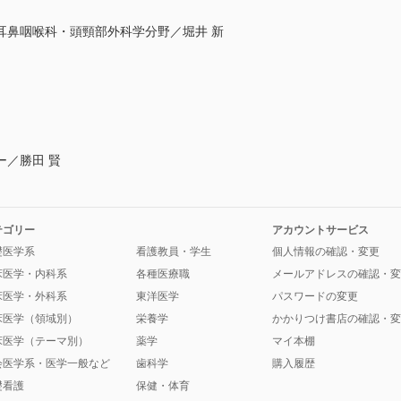
耳鼻咽喉科・頭頸部外科学分野／堀井 新
ー／勝田 賢
テゴリー
アカウントサービス
礎医学系
看護教員・学生
個人情報の確認・変更
床医学・内科系
各種医療職
メールアドレスの確認・変
床医学・外科系
東洋医学
パスワードの変更
床医学（領域別）
栄養学
かかりつけ書店の確認・変
床医学（テーマ別）
薬学
マイ本棚
会医学系・医学一般など
歯科学
購入履歴
礎看護
保健・体育