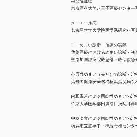
突発性難聴
東京医科大学八王子医療センター
メニエール病
名古屋大学大学院医学系研究科耳
Ⅲ．めまい診断・治療の実際
救急医療におけるめまい診断・初
聖路加国際病院救急部・救命救急
心原性めまい（失神）の診断・治
労働者健康安全機構横浜労災病院
内耳異常による回転性めまいの治
帝京大学医学部附属溝口病院耳鼻
中枢病変による回転性めまいの治
横浜市立脳卒中・神経脊椎センタ