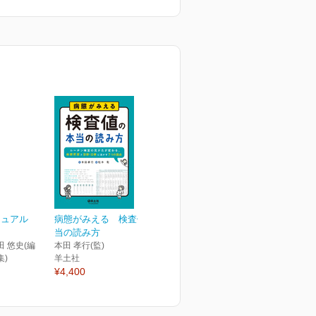
ニュアル
病態がみえる 検査値の本
当の読み方
田 悠史(編
本田 孝行(監)
集)
羊土社
¥4,400