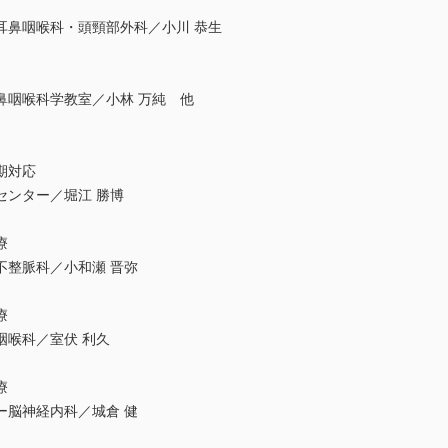
耳鼻咽喉科・頭頸部外科／小川 恭生
鼻咽喉科学教室／小林 万純 他
期対応
センター／堀江 勝博
療
不整脈科／小和瀬 晋弥
療
咽喉科／室伏 利久
療
ー脳神経内科／城倉 健