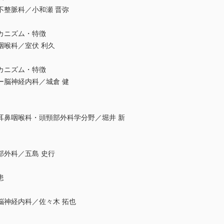
不整脈科／小和瀬 晋弥
カニズム・特徴
咽喉科／室伏 利久
カニズム・特徴
ー脳神経内科／城倉 健
耳鼻咽喉科・頭頸部外科学分野／堀井 新
部外科／五島 史行
患
脳神経内科／佐々木 拓也