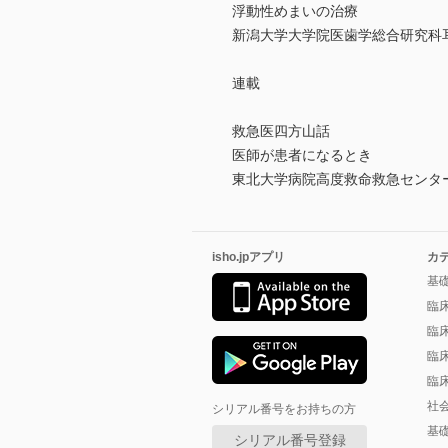
浮動性めまいの治療
新潟大学大学院医歯学総合研究科
連載
救急医四方山話
医師が患者になるとき
東北大学病院高度救命救急センタ
isho.jpアプリ
カ
基
臨
臨
臨
臨
社
シリアル番号をお持ちの方
基
シリアル番号登録