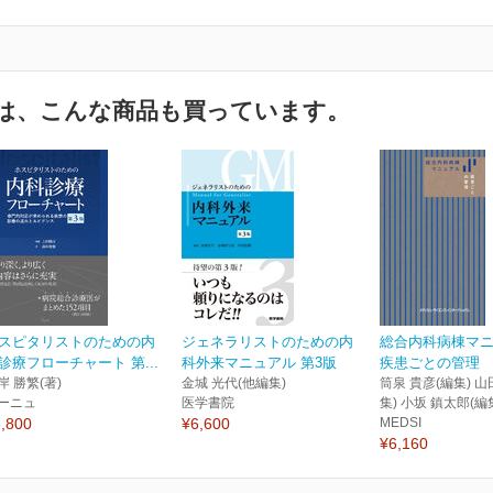
は、こんな商品も買っています。
スピタリストのための内
ジェネラリストのための内
総合内科病棟マ
診療フローチャート 第...
科外来マニュアル 第3版
疾患ごとの管理
岸 勝繁(著)
金城 光代(他編集)
筒泉 貴彦(編集) 山
ーニュ
医学書院
集) 小坂 鎮太郎(編
,800
¥6,600
MEDSI
¥6,160