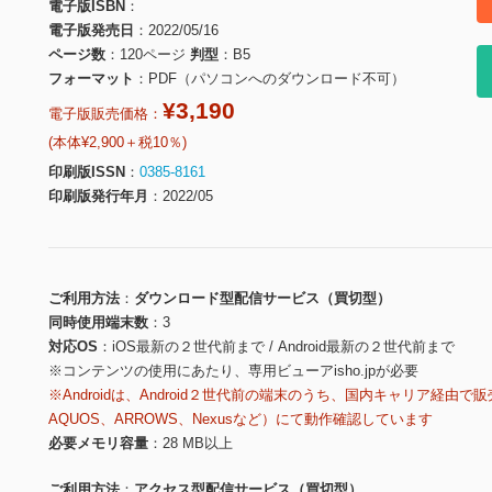
電子版ISBN
電子版発売日
2022/05/16
ページ数
120ページ
判型
B5
フォーマット
PDF（パソコンへのダウンロード不可）
¥3,190
電子版販売価格：
(本体¥2,900＋税10％)
印刷版ISSN
0385-8161
印刷版発行年月
2022/05
ご利用方法
ダウンロード型配信サービス（買切型）
同時使用端末数
3
対応OS
iOS最新の２世代前まで / Android最新の２世代前まで
※コンテンツの使用にあたり、専用ビューアisho.jpが必要
※Androidは、Android２世代前の端末のうち、国内キャリア経由で販
AQUOS、ARROWS、Nexusなど）にて動作確認しています
必要メモリ容量
28 MB以上
ご利用方法
アクセス型配信サービス（買切型）