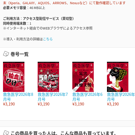
末（Xperia、GALAXY、AQUOS、ARROWS、Nexusなど）にて動作確認しています
必要メモリ容量
46 MB以上
ご利用方法
アクセス型配信サービス（買切型）
同時使用端末数
1
※インターネット経由でのWEBブラウザによるアクセス参照
※導入・利用方法の詳細は
こちら
巻号一覧
救急医学2026年8
救急医学2026年7
救急医学2026年6
救急医学2026年
月号
月号
月号
月号
¥3,190
¥3,190
¥3,190
¥3,190
この商品を買った人は、こんな商品も買っています。