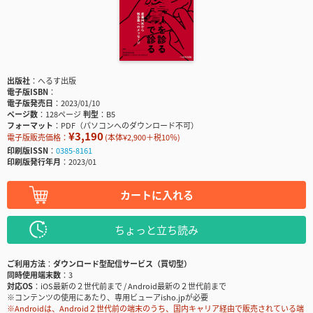
出版社
へるす出版
電子版ISBN
電子版発売日
2023/01/10
ページ数
128ページ
判型
B5
フォーマット
PDF（パソコンへのダウンロード不可）
¥3,190
電子版販売価格：
(本体¥2,900＋税10％)
印刷版ISSN
0385-8161
印刷版発行年月
2023/01
カートに入れる
ちょっと立ち読み
ご利用方法
ダウンロード型配信サービス（買切型）
同時使用端末数
3
対応OS
iOS最新の２世代前まで / Android最新の２世代前まで
※コンテンツの使用にあたり、専用ビューアisho.jpが必要
※Androidは、Android２世代前の端末のうち、国内キャリア経由で販売されている端