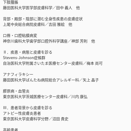
下肢腫脹
藤田医科大学医学部皮膚科学／田中 義人 他
背部・殿部・陰部に潜む全身性疾患の皮膚症状
上尾中央総合病院皮膚科／吉田 雅絵 他
口唇・口腔粘膜病変
神奈川歯科大学歯学部口腔外科学講座／神部 芳則 他
Ⅱ．疾患・病態と皮膚を診る
Stevens-Johnson症候群
自治医科大学附属さいたま医療センター皮膚科／梅本 尚可
アナフィラキシー
藤田医科大学ばんたね病院総合アレルギー科／矢上 晶子
膠原病・血管炎
東京医科大学茨城医療センター皮膚科／川内 康弘
Ⅲ．患者背景から皮膚を診る
アトピー性皮膚炎患者
東京医科大学皮膚科学分野／沼田 貴史
高齢患者