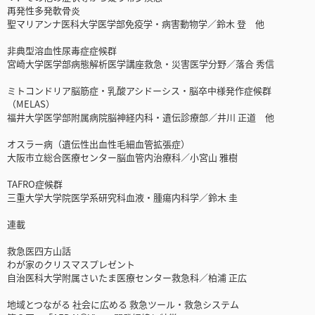
再発性多発軟骨炎
聖マリアンナ医科大学医学部免疫学・病害動物学／鈴木 登 他
非典型溶血性尿毒症症候群
宮崎大学医学部病態解析医学講座救急・災害医学分野／落合 秀信
ミトコンドリア脳筋症・乳酸アシドーシス・脳卒中様発作症候群
（MELAS）
福井大学医学部附属病院脳神経内科・遺伝診療部／井川 正道 他
オスラー病（遺伝性出血性毛細血管拡張症）
大阪市立総合医療センター脳血管内治療科／小宮山 雅樹
TAFRO症候群
三重大学大学院医学系研究科血液・腫瘍内科学／鈴木 圭
連載
救急医四方山話
わが家のクリスマスプレゼント
自治医科大学附属さいたま医療センター救急科／柏浦 正広
地域とつながる 社会に広める 救急ツール・救急システム