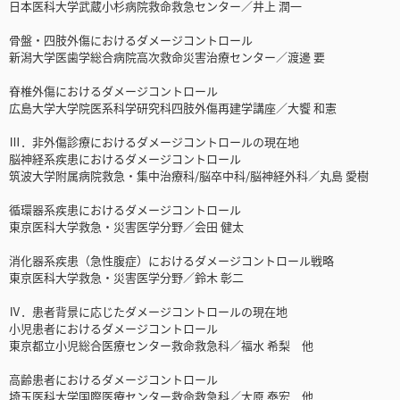
日本医科大学武蔵小杉病院救命救急センター／井上 潤一
骨盤・四肢外傷におけるダメージコントロール
新潟大学医歯学総合病院高次救命災害治療センター／渡邊 要
脊椎外傷におけるダメージコントロール
広島大学大学院医系科学研究科四肢外傷再建学講座／大饗 和憲
Ⅲ．非外傷診療におけるダメージコントロールの現在地
脳神経系疾患におけるダメージコントロール
筑波大学附属病院救急・集中治療科/脳卒中科/脳神経外科／丸島 愛樹
循環器系疾患におけるダメージコントロール
東京医科大学救急・災害医学分野／会田 健太
消化器系疾患（急性腹症）におけるダメージコントロール戦略
東京医科大学救急・災害医学分野／鈴木 彰二
Ⅳ．患者背景に応じたダメージコントロールの現在地
小児患者におけるダメージコントロール
東京都立小児総合医療センター救命救急科／福水 希梨 他
高齢患者におけるダメージコントロール
埼玉医科大学国際医療センター救命救急科／大原 泰宏 他