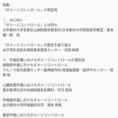
特集：
「ダメージコントロール」の現在地
Ⅰ．はじめに
「ダメージコントロール」とは何か
日本医科大学多摩永山病院救命救急科/日本医科大学救急医学教室／尾本
健一郎 他
「ダメージコントロール」の歴史を振り返る
水戸済生会総合病院救命救急センター／村岡 麻樹
Ⅱ．外傷診療におけるダメージコントロールの現在地
頭頸部外傷におけるダメージコントロール
りんくう総合医療センター脳神経外科/高度脳損傷・脳卒中センター／萩
原 靖
心臓血管外傷におけるダメージコントロール
東京都済生会中央病院救急診療科／庄司 高裕
呼吸器外傷におけるダメージコントロール
金沢医科大学呼吸器外科学／浦本 秀隆
腹部外傷におけるダメージコントロール