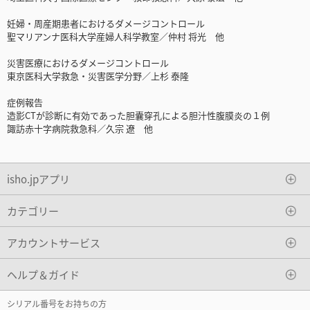
妊婦・周産期患者におけるダメージコントロール
聖マリアンナ医科大学産婦人科学教室／仲村 将光 他
災害医療におけるダメージコントロール
東京医科大学救急・災害医学分野／上杉 泰隆
症例報告
造影CTが診断に有効であった胆囊穿孔による胆汁性腹膜炎の１例
諏訪赤十字病院救急科／久宗 遼 他
isho.jpアプリ
カテゴリー
アカウントサービス
ヘルプ＆ガイド
シリアル番号をお持ちの方