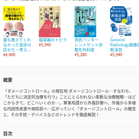
誰も教えてくれ
循環器のトビラ
骨折ハンター
General
なかった皮疹の
¥5,940
レントゲン×非
Radiology画像
診かた・考え...
整形外科医
断演習
¥4,400
¥5,280
¥5,940
概要
「ダメージコントロール」の現在地 ダメージコントロール…すなわち、
「ただちに決定的治療を行う」ことにとらわれない柔軟な治療戦略…はど
こからきて、どこへいくのか…。軍事用語から外傷診療へ、外傷から多様
な内因性疾患や病院前へ…広がっていく「ダメージコントロール」の概念
と、その手技・デバイスなどのトレンドを徹底解説！
目次