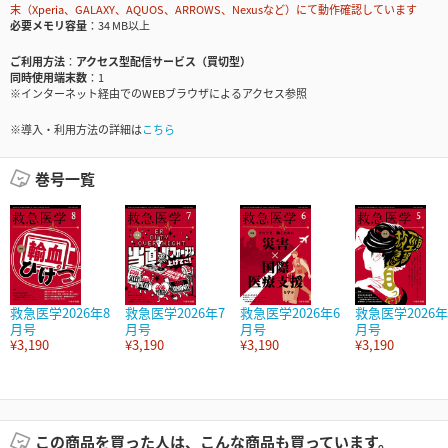
末（Xperia、GALAXY、AQUOS、ARROWS、Nexusなど）にて動作確認しています
必要メモリ容量
34 MB以上
ご利用方法
アクセス型配信サービス（買切型）
同時使用端末数
1
※インターネット経由でのWEBブラウザによるアクセス参照
※導入・利用方法の詳細は
こちら
巻号一覧
救急医学2026年8
救急医学2026年7
救急医学2026年6
救急医学2026年
月号
月号
月号
月号
¥3,190
¥3,190
¥3,190
¥3,190
この商品を買った人は、こんな商品も買っています。