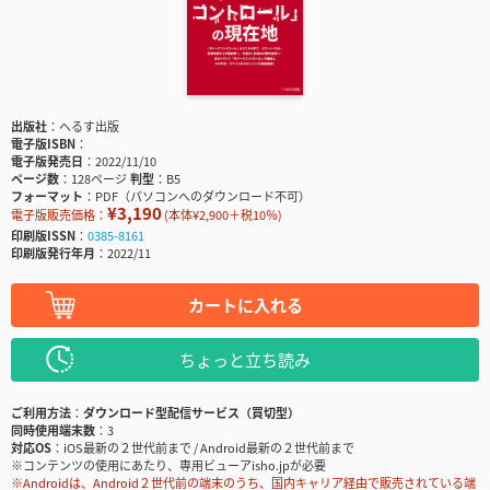
出版社
へるす出版
電子版ISBN
電子版発売日
2022/11/10
ページ数
128ページ
判型
B5
フォーマット
PDF（パソコンへのダウンロード不可）
¥3,190
電子版販売価格：
(本体¥2,900＋税10％)
印刷版ISSN
0385-8161
印刷版発行年月
2022/11
カートに入れる
ちょっと立ち読み
ご利用方法
ダウンロード型配信サービス（買切型）
同時使用端末数
3
対応OS
iOS最新の２世代前まで / Android最新の２世代前まで
※コンテンツの使用にあたり、専用ビューアisho.jpが必要
※Androidは、Android２世代前の端末のうち、国内キャリア経由で販売されている端