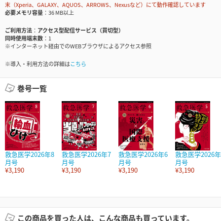
末（Xperia、GALAXY、AQUOS、ARROWS、Nexusなど）にて動作確認しています
必要メモリ容量
36 MB以上
ご利用方法
アクセス型配信サービス（買切型）
同時使用端末数
1
※インターネット経由でのWEBブラウザによるアクセス参照
※導入・利用方法の詳細は
こちら
巻号一覧
救急医学2026年8
救急医学2026年7
救急医学2026年6
救急医学2026年
月号
月号
月号
月号
¥3,190
¥3,190
¥3,190
¥3,190
この商品を買った人は、こんな商品も買っています。