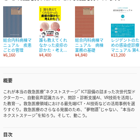
総合内科病棟マ
誰も教えてくれ
総合内科病棟マ
レジデントのた
ニュアル 疾患
なかった皮疹の
ニュアル 病棟
めの感染症診療
ごとの管理
診かた・考え...
業務の基礎
マニュアル 第4..
¥6,160
¥4,400
¥4,840
¥13,200
概要
これが本当の救急医療“ネクストステージ” ICT設備の詰まった次世代型ド
クターカー、自動音声認識カルテ、問診・診断支援AI、VR技術を活用し
た教育…。救急医療領域における最先端ICT・AI技術などの活用事例を選
りすぐり。救急医療のさらなる発展のため、“夢物語”じゃない、“本当の
ネクストステージ”を知ろう。そして、動こう。
目次