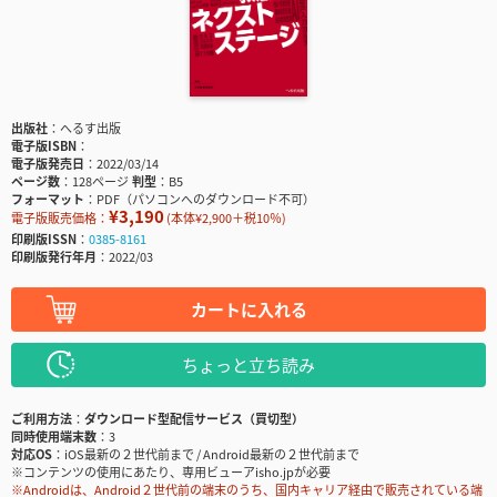
出版社
へるす出版
電子版ISBN
電子版発売日
2022/03/14
ページ数
128ページ
判型
B5
フォーマット
PDF（パソコンへのダウンロード不可）
¥3,190
電子版販売価格：
(本体¥2,900＋税10％)
印刷版ISSN
0385-8161
印刷版発行年月
2022/03
カートに入れる
ちょっと立ち読み
ご利用方法
ダウンロード型配信サービス（買切型）
同時使用端末数
3
対応OS
iOS最新の２世代前まで / Android最新の２世代前まで
※コンテンツの使用にあたり、専用ビューアisho.jpが必要
※Androidは、Android２世代前の端末のうち、国内キャリア経由で販売されている端