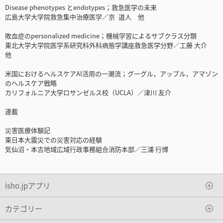
Disease phenotypes とendotypes；救急医学の未来
広島大学大学院救急集中治療医学／京 道人 他
敗血症のpersonalized medicine；機械学習によるサブクラス分類
東北大学大学院医学系研究科外科病態学講座救急医学分野／工藤 大介
他
米国におけるヘルスケアAI活用の一潮流；グーグル，アップル，アマゾン
のヘルスケア戦略
カリフォルニア大学ロサンゼルス校（UCLA）／津川 友介
連載
災害医療体験記
東日本大震災での災害対応の経験
気仙沼・本吉地域広域行政事務組合消防本部／三浦 行博
isho.jpアプリ
カテゴリー