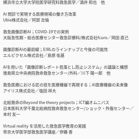
横浜市立大学大学院医学研究科救急医学／酒井 和也 他
AI 問診で実現する医療現場の働き方改革
Ubie株式会社／阿部 吉倫
救急画像診断AI；COVID-19での実例
大阪急性期・総合医療センター救急診療科/株式会社fcuro／岡田 直己
画像診断AIの最前線；EIRLのラインナップと今後の可能性
エルピクセル株式会社／島原 佑基
AIを用いた「画像診断レポート見落とし防止システム」の議論と構想
徳島県立中央病院救命救急センター/外科／川下 陽一郎 他
救急医療における匠の技を医療機器で再現する；AI医療機器の未来像
アイリス株式会社／塩田 祥大
北総救命のBeyond the theory projects；ICT編オムニバス
日本医科大学千葉北総病院救命救急センター/ショック・外傷センター／
本村 友一
Virtual reality を活用した救急医学教育の実践
帝京大学医学部救急医学講座／伊藤 香