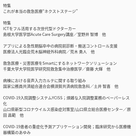
特集
これが本当の救急医療“ネクストステージ”
特集
ICTをフル活用する次世代型ドクターカー
島根大学医学部Acute Care Surgery講座／室野井 智博 他
アプリによる急性期脳卒中の病院前診断・搬送コントロール支援
医療法人光臨会荒木脳神経外科病院／荒木 勇人 他
救急医療・災害医療をSmartにするネットワークソリューション
千葉大学大学院医学研究院救急集中治療医学／齋藤 大輝 他
病棟における音声入力カルテに関する取り組み
国家公務員共済組合連合会横須賀共済病院救急科／土井 智喜 他
COVID-19入院調整システムYCISS；煩雑な入院調整業務のペーパーレス
化
山口県新型コロナウイルス感染症対策室/山口県立総合医療センター／原
田 昌範 他
COVID-19患者の重症化予測アプリケーション開発；臨床研究から医療機
器構築のあゆみ