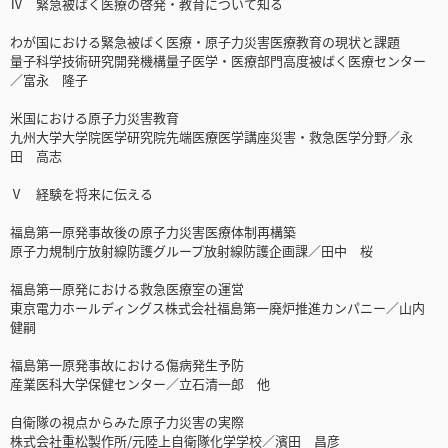
Ⅳ 緊急被ばく医療の啓発・教育について知る
わが国における緊急被ばく医療・原子力災害医療教育の現状と課題
量子科学技術研究開発機構量子医学・医療部門高度被ばく医療センター
／富永 隆子
米国における原子力災害教育
九州大学大学院医学研究院先端医療医学講座災害・救急医学分野／永
田 高志
Ⅴ 経験を将来に伝える
福島第一原発事故後の原子力災害医療体制再構築
原子力規制庁放射線防護グループ放射線防護企画課／田中 桜
福島第一原発における救急医療室の運営
東京電力ホールディングス株式会社福島第一廃炉推進カンパニー／山内
健嗣
福島第一原発事故における傷病発生予防
産業医科大学保健センター／立石清一郎 他
自衛隊の視点からみた原子力災害の実際
株式会社重松製作所/元陸上自衛隊化学学校／濱田 昌彦