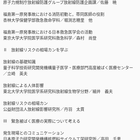
原子力規制庁放射線防護グループ放射線防護企画課／佐藤 暁
福島第一原発事故における消防初動と，帯同医師の役割
杏林大学保健学部救急救命学科／堀渕志穂里 他
福島第一原発事故における日本救急医学会の活動
東京大学大学院医学系研究科救急科学／森村 尚登
Ⅱ 放射線リスクの相場カンを学ぶ
放射線の基礎知識
量子科学技術研究開発機構量子医学・医療部門高度被ばく医療センター
／立崎 英夫
放射線による人体影響
東北大学大学院医学系研究科放射線生物学分野／細井 義夫
放射線リスクの相場カン
公益財団法人放射線影響研究所／丹羽 太貫
Ⅲ 緊急被ばく医療の実際について考える
発生現場とのコミュニケーション
日本原子力研究開発機構核燃料サイクル工学研究所／高田 千恵