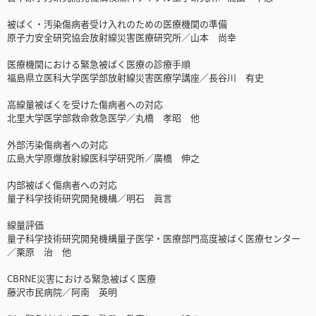
被ばく・汚染傷病者受け入れのための医療機関の準備
原子力安全研究協会放射線災害医療研究所／山本 尚幸
医療機関における緊急被ばく医療の診療手順
福島県立医科大学医学部放射線災害医療学講座／長谷川 有史
高線量被ばくを受けた傷病者への対応
北里大学医学部救命救急医学／丸橋 孝昭 他
外部汚染傷病者への対応
広島大学原爆放射線医科学研究所／廣橋 伸之
内部被ばく傷病者への対応
量子科学技術研究開発機構／明石 眞言
線量評価
量子科学技術研究開発機構量子医学・医療部門高度被ばく医療センター
／栗原 治 他
CBRNE災害における緊急被ばく医療
藤沢市民病院／阿南 英明