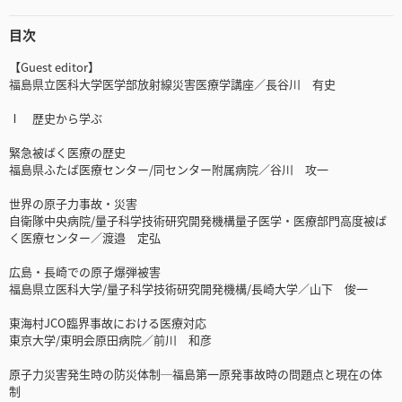
目次
【Guest editor】
福島県立医科大学医学部放射線災害医療学講座／長谷川 有史
Ⅰ 歴史から学ぶ
緊急被ばく医療の歴史
福島県ふたば医療センター/同センター附属病院／谷川 攻一
世界の原子力事故・災害
自衛隊中央病院/量子科学技術研究開発機構量子医学・医療部門高度被ば
く医療センター／渡邉 定弘
広島・長崎での原子爆弾被害
福島県立医科大学/量子科学技術研究開発機構/長崎大学／山下 俊一
東海村JCO臨界事故における医療対応
東京大学/東明会原田病院／前川 和彦
原子力災害発生時の防災体制─福島第一原発事故時の問題点と現在の体
制