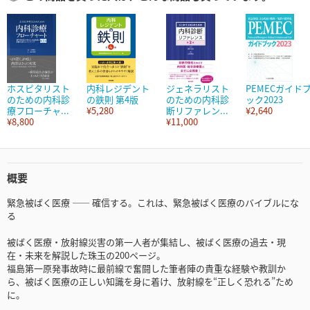
ホスピタリスト
内科レジデント
ジェネラリスト
PEMECガイド
のための内科診
の鉄則 第4版
のための内科診
ック2023
療フローチャ...
¥5,280
断リファレン...
¥2,640
¥8,800
¥11,000
概要
緊急被ばく医療 ―― 確信する。これは、緊急被ばく医療のバイブルにな
る
被ばく医療・放射線災害の第一人者が集結し、被ばく医療の過去・現
在・未来を解説した珠玉の200ページ。
福島第一原発事故時に最前線で奮闘した筆者陣の貴重な経験や教訓か
ら、被ばく医療の正しい知識を身に着け、放射線を“正しく恐れる”ため
に。