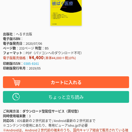
出版社
へるす出版
電子版ISBN
電子版発売日
2020/07/06
ページ数
232ページ
判型
B5
フォーマット
PDF（パソコンへのダウンロード不可）
¥4,400
電子版販売価格：
(本体¥4,000＋税10％)
印刷版ISSN
0385-8161
印刷版発行年月
2019/05
カートに入れる
ちょっと立ち読み
ご利用方法
ダウンロード型配信サービス（買切型）
同時使用端末数
3
対応OS
iOS最新の２世代前まで / Android最新の２世代前まで
※コンテンツの使用にあたり、専用ビューアisho.jpが必要
※Androidは、Android２世代前の端末のうち、国内キャリア経由で販売されている端