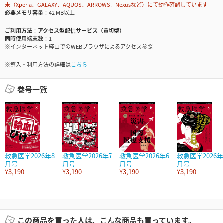
末（Xperia、GALAXY、AQUOS、ARROWS、Nexusなど）にて動作確認しています
必要メモリ容量
42 MB以上
ご利用方法
アクセス型配信サービス（買切型）
同時使用端末数
1
※インターネット経由でのWEBブラウザによるアクセス参照
※導入・利用方法の詳細は
こちら
巻号一覧
救急医学2026年8
救急医学2026年7
救急医学2026年6
救急医学2026年
月号
月号
月号
月号
¥3,190
¥3,190
¥3,190
¥3,190
この商品を買った人は、こんな商品も買っています。