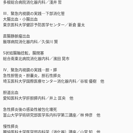
多根総合病院消化器内科／淺井 哲
Ⅲ．緊急内視鏡の実践─下部消化管
大腸出血・小腸出血
東京医科大学健診予防医学センター／新倉 量太
直腸静脈瘤出血
飯塚病院消化器内科／久保川 賢
S状結腸軸捻転，腸閉塞
総合南東北病院消化器内科／濱田 晃市
Ⅳ．緊急内視鏡の実践─胆・膵
急性胆管炎・胆囊炎，胆石性膵炎
埼玉医科大学国際医療センター消化器内科／谷坂 優樹 他
胆道出血
愛知医科大学肝胆膵内科／井上 匡央 他
急性膵炎後の感染性被包化壊死
富山大学学術研究部医学系内科学第三講座／林 伸彦 他
慢性膵炎
獨協医科大学医学部内科学（消化器）講座／山宮 知 他