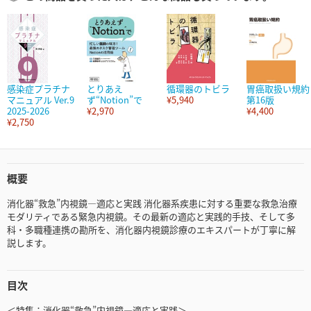
感染症プラチナ
とりあえ
循環器のトビラ
胃癌取扱い規約
マニュアル Ver.9
ず“Notion”で
¥5,940
第16版
2025-2026
¥2,970
¥4,400
¥2,750
概要
消化器“救急”内視鏡―適応と実践 消化器系疾患に対する重要な救急治療
モダリティである緊急内視鏡。その最新の適応と実践的手技、そして多
科・多職種連携の勘所を、消化器内視鏡診療のエキスパートが丁寧に解
説します。
目次
＜特集：消化器“救急”内視鏡―適応と実践＞