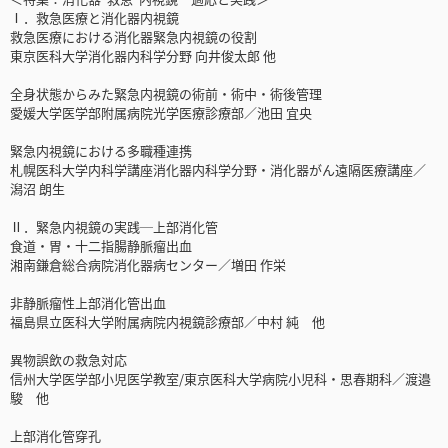
Ⅰ．救急医療と消化器内視鏡
救急医療における消化器緊急内視鏡の役割
東京医科大学消化器内科学分野 向井俊太郎 他
全身状態からみた緊急内視鏡の術前・術中・術後管理
愛媛大学医学部附属病院光学医療診療部／池田 宜央
緊急内視鏡における多職種連携
札幌医科大学内科学講座消化器内科学分野・消化器がん遠隔医療講座／
潟沼 朗生
Ⅱ．緊急内視鏡の実践─上部消化管
食道・胃・十二指腸静脈瘤出血
湘南鎌倉総合病院消化器病センター／増田 作栄
非静脈瘤性上部消化管出血
福島県立医科大学附属病院内視鏡診療部／中村 純 他
異物誤飲の救急対応
信州大学医学部小児医学教室/東京医科大学病院小児科・思春期科／渡邉
駿 他
上部消化管穿孔