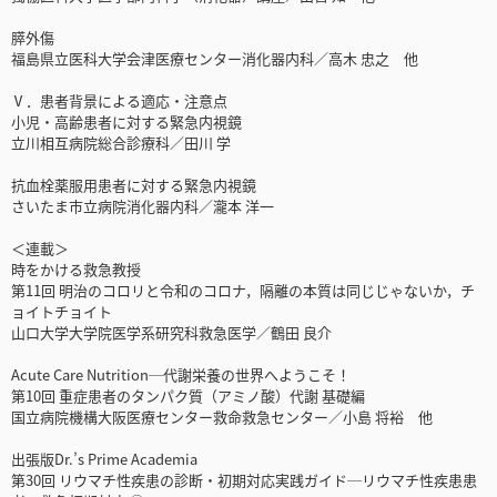
膵外傷
福島県立医科大学会津医療センター消化器内科／高木 忠之 他
Ⅴ．患者背景による適応・注意点
小児・高齢患者に対する緊急内視鏡
立川相互病院総合診療科／田川 学
抗血栓薬服用患者に対する緊急内視鏡
さいたま市立病院消化器内科／瀧本 洋一
＜連載＞
時をかける救急教授
第11回 明治のコロリと令和のコロナ，隔離の本質は同じじゃないか，チ
ョイトチョイト
山口大学大学院医学系研究科救急医学／鶴田 良介
Acute Care Nutrition─代謝栄養の世界へようこそ！
第10回 重症患者のタンパク質（アミノ酸）代謝 基礎編
国立病院機構大阪医療センター救命救急センター／小島 将裕 他
出張版Dr.’s Prime Academia
第30回 リウマチ性疾患の診断・初期対応実践ガイド─リウマチ性疾患患