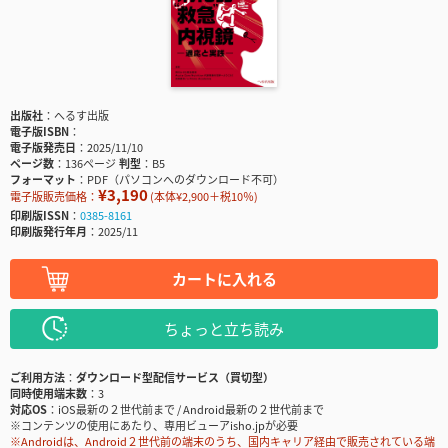
出版社
へるす出版
電子版ISBN
電子版発売日
2025/11/10
ページ数
136ページ
判型
B5
フォーマット
PDF（パソコンへのダウンロード不可）
¥3,190
電子版販売価格：
(本体¥2,900＋税10％)
印刷版ISSN
0385-8161
印刷版発行年月
2025/11
カートに入れる
ちょっと立ち読み
ご利用方法
ダウンロード型配信サービス（買切型）
同時使用端末数
3
対応OS
iOS最新の２世代前まで / Android最新の２世代前まで
※コンテンツの使用にあたり、専用ビューアisho.jpが必要
※Androidは、Android２世代前の端末のうち、国内キャリア経由で販売されている端