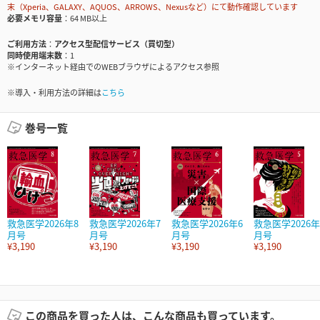
末（Xperia、GALAXY、AQUOS、ARROWS、Nexusなど）にて動作確認しています
必要メモリ容量
64 MB以上
ご利用方法
アクセス型配信サービス（買切型）
同時使用端末数
1
※インターネット経由でのWEBブラウザによるアクセス参照
※導入・利用方法の詳細は
こちら
巻号一覧
救急医学2026年8
救急医学2026年7
救急医学2026年6
救急医学2026年
月号
月号
月号
月号
¥3,190
¥3,190
¥3,190
¥3,190
この商品を買った人は、こんな商品も買っています。