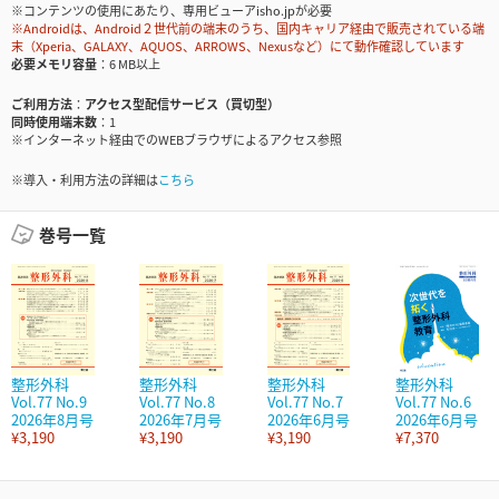
※コンテンツの使用にあたり、専用ビューアisho.jpが必要
※Androidは、Android２世代前の端末のうち、国内キャリア経由で販売されている端
末（Xperia、GALAXY、AQUOS、ARROWS、Nexusなど）にて動作確認しています
必要メモリ容量
6 MB以上
ご利用方法
アクセス型配信サービス（買切型）
同時使用端末数
1
※インターネット経由でのWEBブラウザによるアクセス参照
※導入・利用方法の詳細は
こちら
巻号一覧
整形外科
整形外科
整形外科
整形外科
Vol.77 No.9
Vol.77 No.8
Vol.77 No.7
Vol.77 No.6
2026年8月号
2026年7月号
2026年6月号
2026年6月号
¥3,190
¥3,190
¥3,190
¥7,370