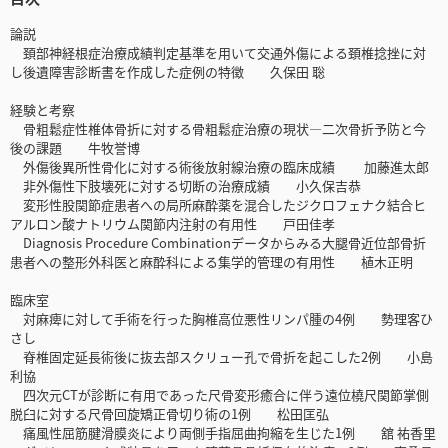
論説
頚部神経根症治療成績判定基準を用いて交通外傷による頚椎捻挫に対
し後遺障害診断書を作成した症例の特徴 久保田 聡
経験と考察
骨粗鬆症性椎体骨折に対する骨粗鬆症治療の現状―二次骨折予防と今
後の課題 牛牧誉博
外傷後異所性骨化に対する術後放射線治療の臨床成績 加藤進太郎
非外傷性下肢壊死に対する切断の治療成績 小久保吉恭
変形性股関節症患者への局所麻酔薬を混合したジクロフェナク結合ヒ
アルロン酸ナトリウム関節内注射の有用性 戸田佳孝
Diagnosis Procedure Combinationデータからみる大腿骨近位部骨折
患者への整形外科医と麻酔科による集学的管理の有用性 植木正明
臨床室
対麻痺に対して手術を行った胸椎高位悪性リンパ腫の4例 勢理客ひ
さし
脊椎固定延長術後に抜去部スクリュー孔で骨折を起こした2例 小島
利協
四次元CTが診断に有用であった尺骨変形癒合に伴う遠位橈尺関節掌側
脱臼に対する尺骨回旋矯正骨切り術の1例 松田匡弘
痛風性屈筋腱滑膜炎により両側手指屈曲拘縮を生じた1例 舘 祐香里