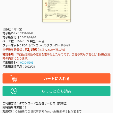
出版社
南江堂
電子版ISSN
2432-9444
電子版発売日
2022/09/05
ページ数
100ページ
判型
A4変
フォーマット
PDF（パソコンへのダウンロード不可）
¥2,860
電子版販売価格：
(本体¥2,600＋税10％)
特記事項
本商品は紙版の誌面を電子化したものです。広告や次号予告などは紙版発売
時の内容になります。
印刷版ISSN
0030-5901
印刷版発行年月
2022/08
カートに入れる
ちょっと立ち読み
ご利用方法
ダウンロード型配信サービス（買切型）
同時使用端末数
3
対応OS
iOS最新の２世代前まで / Android最新の２世代前まで