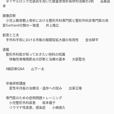
ダイヤルロック式装具を用いた膝蓋骨骨折保存的治療の2例 高桑昌
幸
画像診断
小児上腕骨顆上骨折における整形外科専門医と整形外科非専門医の改
変Gartland分類の一致度 井上隆広
創意と工夫
手外科手術における市販の眼鏡型拡大鏡の有用性 金谷耕平
連載
整形外科医が知っておきたい他科の知識
体軸性脊椎関節炎の診断と治療の基本 大庭聖也
X線診断Q&A 山下一太
卒後研修講座
変性半月板の治療法―温存への試み 出家正隆
専門医のための症例問題トレーニング
小児整形外科疾患 坂本優子
リウマチ性疾患，感染症 小嶋俊久