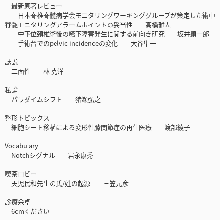
最新原著レビュー
日本脊椎脊髄病学会モニタリングワーキンググループが策定した術中
脊髄モニタリングアラームポイントの妥当性 高橋雅人
中下位頚椎術後の嚥下障害発生に関する前向き研究 坂井顕一郎
手術台でのpelvic incidenceの変化 大谷隼一
誌説
二面性 林 克洋
私論
パラダイムシフト 猪瀬弘之
整形トピックス
細胞シート移植による変形性膝関節症の再生医療 渡部綾子
Vocabulary
Notchシグナル 岩永康秀
喫茶ロビー
天児民和先生の氏/姓の起源 三笠元彦
診療余卓
6cmください