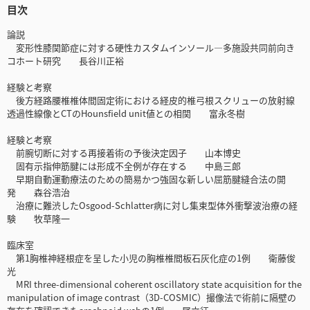
目次
論説
変形性膝関節症に対する硬性カスタムインソール―多施設共同前向き
コホート研究 長谷川正裕
経験と考察
後方経路腰椎椎体間固定術における経皮的椎弓根スクリューの放射線
透過性線像とCTのHounsfield unit値との相関 富永冬樹
経験と考察
前腕切断に対する再接着術の予後決定因子 山本博史
固有示指伸筋腱には形成不全例が存在する 中島三郎
早期自動運動療法のための簡易かつ強固な新しい屈筋腱縫合法の開
発 森谷浩治
治療に難渋したOsgood-Schlatter病に対し集束型体外衝撃波治療の経
験 牧草隆一
臨床室
第1胸椎神経根症を呈した小児の胸椎椎間板石灰化症の1例 衛藤俊
光
MRI three-dimensional coherent oscillatory state acquisition for the
manipulation of image contrast（3D-COSMIC）撮像法で術前に隔壁の