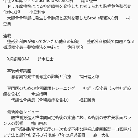
存在を確認できたarachnoid webの1例 尾立征一
ドリル摩擦熱による神経障害を発症したと考えられた胸椎黄色靱帯骨
化症の1例 小島利協
大腿骨骨幹部に発生し骨腫瘍と鑑別を要したBrodie膿瘍の1例 村_
史典
連載
整形外科医が知っておきたい他科の知識 整形外科領域で問題となる
循環器疾患―薬物療法を中心に 佐田良治
X線診断Q&A 鈴木仁士
卒後研修講座
思春期特発性側弯症の診断と治療 福田健太郎
専門医のための症例問題トレーニング 神経・筋疾患（末梢神経麻
痺を含む） 今城靖明
代謝性骨疾患（骨粗鬆症を含む） 福武勝典
最新原著レビュー
腰椎側方進入椎体間固定術後の疼痛における術前の脊柱矢状面バラ
ンスの影響 檜山明彦
棘下筋脂肪変性が低度の一次修復不能な腱板広範囲断裂―自家腱パ
ッチ法と部分修復術の術後最小7年の経過観察 森 大祐