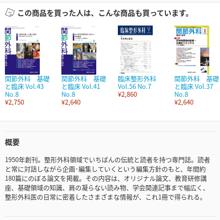
この商品を買った人は、こんな商品も買っています。
関節外科 基礎
関節外科 基礎
臨床整形外科
関節外科 基礎
と臨床 Vol.43
と臨床 Vol.41
Vol.56 No.7
と臨床 Vol.37
No.8
No.8
¥2,860
No.8
¥2,750
¥2,640
¥2,640
概要
1950年創刊。整形外科領域でいちばんの伝統と読者を持つ専門誌。読者
と常に対話しながら企画･編集していくという編集方針のもと、年間約
180篇にのぼる論文を掲載。その内容は、オリジナル論文、教育研修講
座、基礎領域の知識、肩の凝らない読み物、学会関連記事まで幅広く、
整形外科医の日常に密着したさまざまな情報が、これ1冊で得られる。