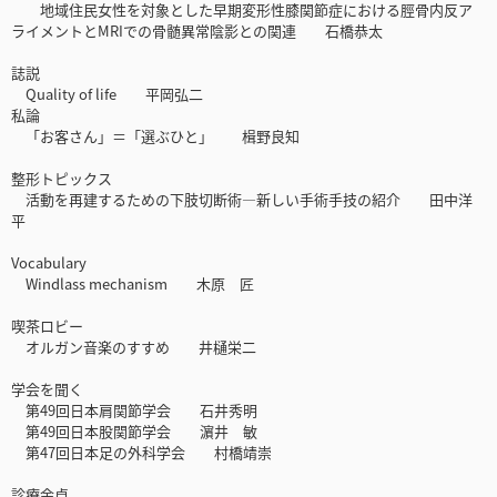
地域住民女性を対象とした早期変形性膝関節症における脛骨内反ア
ライメントとMRIでの骨髄異常陰影との関連 石橋恭太
誌説
Quality of life 平岡弘二
私論
「お客さん」＝「選ぶひと」 楫野良知
整形トピックス
活動を再建するための下肢切断術―新しい手術手技の紹介 田中洋
平
Vocabulary
Windlass mechanism 木原 匠
喫茶ロビー
オルガン音楽のすすめ 井樋栄二
学会を聞く
第49回日本肩関節学会 石井秀明
第49回日本股関節学会 濵井 敏
第47回日本足の外科学会 村橋靖崇
診療余卓