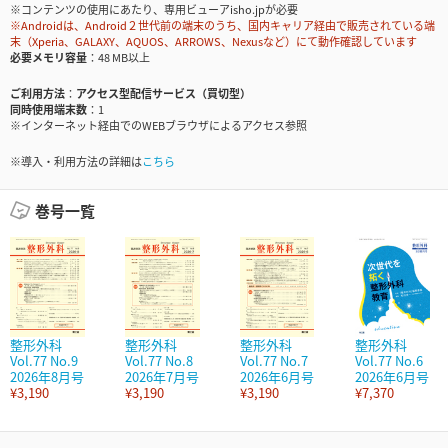
※コンテンツの使用にあたり、専用ビューアisho.jpが必要
※Androidは、Android２世代前の端末のうち、国内キャリア経由で販売されている端
末（Xperia、GALAXY、AQUOS、ARROWS、Nexusなど）にて動作確認しています
必要メモリ容量
48 MB以上
ご利用方法
アクセス型配信サービス（買切型）
同時使用端末数
1
※インターネット経由でのWEBブラウザによるアクセス参照
※導入・利用方法の詳細は
こちら
巻号一覧
整形外科
整形外科
整形外科
整形外科
Vol.77 No.9
Vol.77 No.8
Vol.77 No.7
Vol.77 No.6
2026年8月号
2026年7月号
2026年6月号
2026年6月号
¥3,190
¥3,190
¥3,190
¥7,370