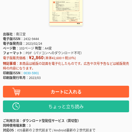
出版社
南江堂
電子版ISSN
2432-9444
電子版発売日
2023/02/24
ページ数
102ページ
判型
A4変
フォーマット
PDF（パソコンへのダウンロード不可）
¥2,860
電子版販売価格：
(本体¥2,600＋税10％)
特記事項
本商品は紙版の誌面を電子化したものです。広告や次号予告などは紙版発売
時の内容になります。
印刷版ISSN
0030-5901
印刷版発行年月
2023/03
カートに入れる
ちょっと立ち読み
ご利用方法
ダウンロード型配信サービス（買切型）
同時使用端末数
3
対応OS
iOS最新の２世代前まで / Android最新の２世代前まで