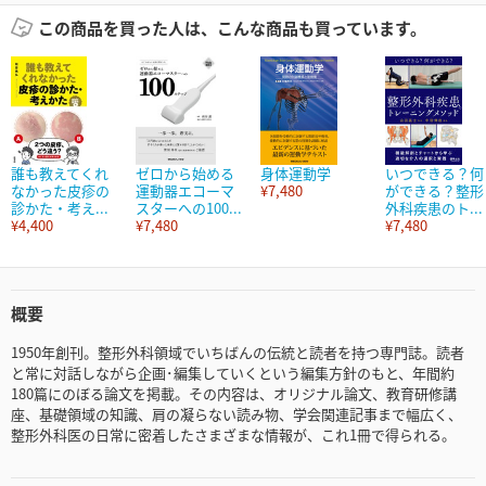
この商品を買った人は、こんな商品も買っています。
誰も教えてくれ
ゼロから始める
身体運動学
いつできる？何
なかった皮疹の
運動器エコーマ
¥7,480
ができる？整形
診かた・考え...
スターへの100...
外科疾患のト...
¥4,400
¥7,480
¥7,480
概要
1950年創刊。整形外科領域でいちばんの伝統と読者を持つ専門誌。読者
と常に対話しながら企画･編集していくという編集方針のもと、年間約
180篇にのぼる論文を掲載。その内容は、オリジナル論文、教育研修講
座、基礎領域の知識、肩の凝らない読み物、学会関連記事まで幅広く、
整形外科医の日常に密着したさまざまな情報が、これ1冊で得られる。