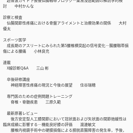
超音波ガイド下長後仙腸靱帯ブロック―薬液浸透範囲の解剖学的検
討 中村かんな
診察と検査
仙腸関節性疼痛における骨盤アライメントと治療効果の関係 大村
優太
スポーツ医学
成長期のアスリートにみられた第5腰椎横突起の信号変化―腸腰靱帯損
傷による腰痛 小林良充
連載
X線診断Q&A 三山 彬
卒後研修講座
神経障害性疼痛の現況と今後の展望 住谷瑞穂
専門医のための症例問題トレーニング
脊椎・脊髄疾患 三原久範
最新原著レビュー
後方安定型人工膝関節において冠状面および矢状面の関節弛緩性は
臨床成績に影響する―機能良好膝の評価 渡邊敏文
腰椎内視鏡手術中の硬膜損傷による膀胱直腸障害の発生率，予後，