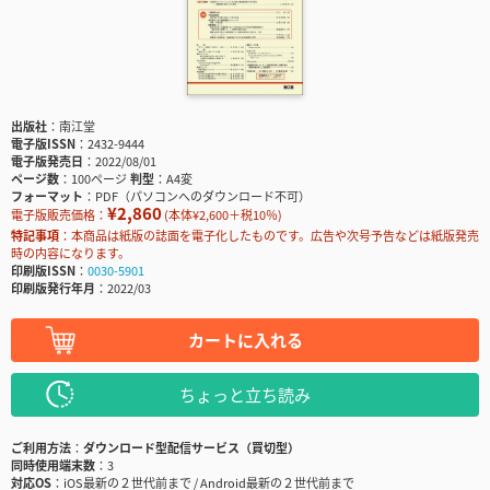
出版社
南江堂
電子版ISSN
2432-9444
電子版発売日
2022/08/01
ページ数
100ページ
判型
A4変
フォーマット
PDF（パソコンへのダウンロード不可）
¥2,860
電子版販売価格：
(本体¥2,600＋税10％)
特記事項
本商品は紙版の誌面を電子化したものです。広告や次号予告などは紙版発売
時の内容になります。
印刷版ISSN
0030-5901
印刷版発行年月
2022/03
カートに入れる
ちょっと立ち読み
ご利用方法
ダウンロード型配信サービス（買切型）
同時使用端末数
3
対応OS
iOS最新の２世代前まで / Android最新の２世代前まで