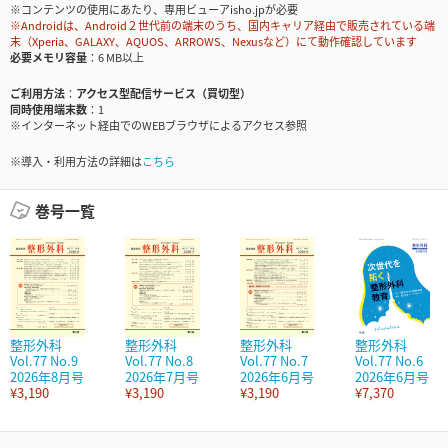
※コンテンツの使用にあたり、専用ビューアisho.jpが必要
※Androidは、Android２世代前の端末のうち、国内キャリア経由で販売されている端
末（Xperia、GALAXY、AQUOS、ARROWS、Nexusなど）にて動作確認しています
必要メモリ容量
6 MB以上
ご利用方法
アクセス型配信サービス（買切型）
同時使用端末数
1
※インターネット経由でのWEBブラウザによるアクセス参照
※導入・利用方法の詳細は
こちら
巻号一覧
整形外科
整形外科
整形外科
整形外科
Vol.77 No.9
Vol.77 No.8
Vol.77 No.7
Vol.77 No.6
2026年8月号
2026年7月号
2026年6月号
2026年6月号
¥3,190
¥3,190
¥3,190
¥7,370