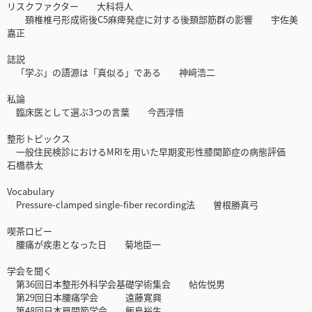
リスクファクター 大科将人
頚椎椎弓形成術後C5麻痺発症に対する後頚部筋群の影響 宇佐美
嘉正
誌説
「学ぶ」の語源は「真似る」である 神﨑浩二
私論
臨床医として選ぶ3つの言葉 今西淳悟
整形トピックス
一般住民検診におけるMRIを用いた早期変形性膝関節症の病態評価
石橋恭太
Vocabulary
Pressure-clamped single-fiber recording法 曽根勝真弓
喫茶ロビー
腰痛が疾患となった日 菊地臣一
学会を聞く
第36回日本整形外科学会基礎学術集会 帖佐悦男
第29回日本腰痛学会 遠藤寛興
第48回日本肩関節学会 飯島裕生