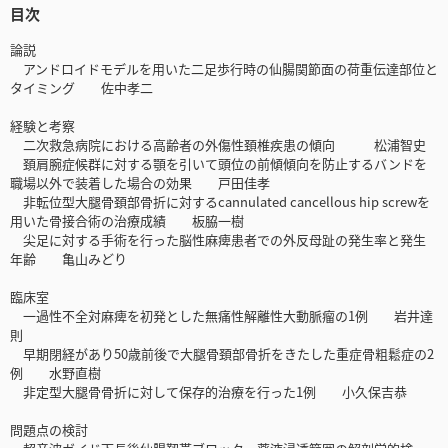
目次
論説
アンドロイドモデルを用いた二足歩行時の仙腸関節面の荷重伝達部位と
タイミング 佐中孝二
経験と考察
二次救急病院における高齢者の外傷性頚椎疾患の傾向 松浦智史
頚肩腕症候群に対する顎を引いて頭位の前傾傾向を防止するバンドを
職場以外で装着した場合の効果 戸田佳孝
非転位型大腿骨頚部骨折に対するcannulated cancellous hip screwを
用いた骨接合術の治療成績 板脇一樹
尖足に対する手術を行った脳性麻痺患者での外反母趾の発生率と発生
年齢 亀山みどり
臨床室
一過性不全対麻痺を初発とした無痛性解離性大動脈瘤の1例 岩井達
則
早期閉経があり50歳前後で大腿骨頚部骨折をきたした重症骨粗鬆症の2
例 水野直樹
非定型大腿骨骨折に対して保存的治療を行った1例 小久保吉恭
問題点の検討