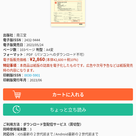
出版社
南江堂
電子版ISSN
2432-9444
電子版発売日
2023/05/24
ページ数
103ページ
判型
A4変
フォーマット
PDF（パソコンへのダウンロード不可）
¥2,860
電子版販売価格：
(本体¥2,600＋税10％)
特記事項
本商品は紙版の誌面を電子化したものです。広告や次号予告などは紙版発売
時の内容になります。
印刷版ISSN
0030-5901
印刷版発行年月
2023/06
カートに入れる
ちょっと立ち読み
ご利用方法
ダウンロード型配信サービス（買切型）
同時使用端末数
3
対応OS
iOS最新の２世代前まで / Android最新の２世代前まで