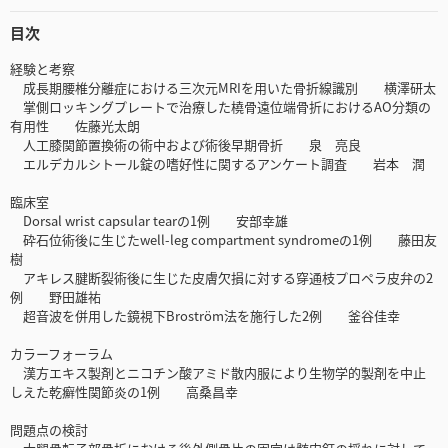
目次
経験と考察
成長期腰椎分離症における三次元MRIを用いた骨折線識別 横澤研太
掌側ロッキングプレートで治療した橈骨遠位端骨折におけるAO分類の
有用性 佐藤光太朗
人工膝関節置換術の術中および術後早期骨折 泉 亮良
エルデカルシトール錠の嗜好性に関するアンケート調査 岩本 潤
臨床室
Dorsal wrist capsular tearの1例 安部幸雄
砕石位術後に生じたwell-leg compartment syndromeの1例 藤田友
樹
アキレス腱断裂術後に生じた皮膚欠損に対する穿通枝プロペラ皮弁の2
例 野田雄祐
超音波を併用した鏡視下Broström法を施行した2例 釜谷佳幸
カラーフォーラム
漢方エキス製剤とニコチン酸アミド散内服により生物学的製剤を中止
しえた乾癬性関節炎の1例 高桑昌幸
問題点の検討