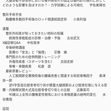
大腿骨転子部骨折における後外側骨片の固定は髄内釘の揺れに対して
どのような影響を及ぼすのか？—力学試験による可視化 宇佐美琢也
整形手術手技
胸腰椎多数回手術後のロッド間連結固定術 小島利協
連載
整形外科医が知っておきたい他科の知識
続発性骨粗鬆症の診断・治療・予後 古谷武文
X線診断Q&A 中佐智幸
卒後研修講座
医療の「安全」と「倫理」 宗像 雄
専門医のための症例問題トレーニング
外傷性疾患（スポーツを含む） 吉田史郎
脊椎・脊髄疾患 松倉 遊
最新原著レビュー
人工股関節全置換術後の腰痛改善と関連する術前脊椎因子 奥津
弥一郎
逆V字型高位脛骨骨切り術が膝蓋大腿関節および脛骨形態に与える影
響—内側楔状開大式高位脛骨骨切り術との比較 近藤英司
40歳以上女性の腰椎変性側弯における骨格筋量の経時的変化 水
谷雅哉
誌説