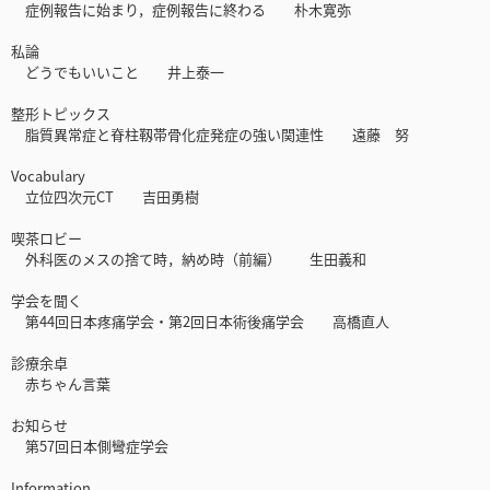
症例報告に始まり，症例報告に終わる 朴木寛弥
私論
どうでもいいこと 井上泰一
整形トピックス
脂質異常症と脊柱靱帯骨化症発症の強い関連性 遠藤 努
Vocabulary
立位四次元CT 吉田勇樹
喫茶ロビー
外科医のメスの捨て時，納め時（前編） 生田義和
学会を聞く
第44回日本疼痛学会・第2回日本術後痛学会 高橋直人
診療余卓
赤ちゃん言葉
お知らせ
第57回日本側彎症学会
Information