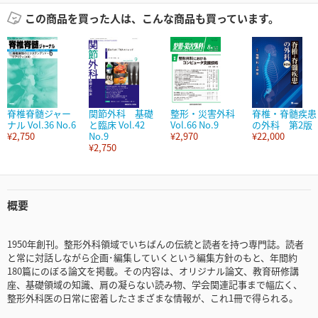
この商品を買った人は、こんな商品も買っています。
脊椎脊髄ジャー
関節外科 基礎
整形・災害外科
脊椎・脊髄疾患
ナル Vol.36 No.6
と臨床 Vol.42
Vol.66 No.9
の外科 第2版
¥2,750
No.9
¥2,970
¥22,000
¥2,750
概要
1950年創刊。整形外科領域でいちばんの伝統と読者を持つ専門誌。読者
と常に対話しながら企画･編集していくという編集方針のもと、年間約
180篇にのぼる論文を掲載。その内容は、オリジナル論文、教育研修講
座、基礎領域の知識、肩の凝らない読み物、学会関連記事まで幅広く、
整形外科医の日常に密着したさまざまな情報が、これ1冊で得られる。