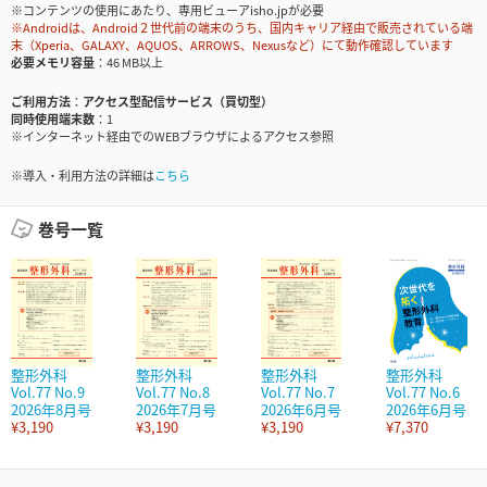
※コンテンツの使用にあたり、専用ビューアisho.jpが必要
※Androidは、Android２世代前の端末のうち、国内キャリア経由で販売されている端
末（Xperia、GALAXY、AQUOS、ARROWS、Nexusなど）にて動作確認しています
必要メモリ容量
46 MB以上
ご利用方法
アクセス型配信サービス（買切型）
同時使用端末数
1
※インターネット経由でのWEBブラウザによるアクセス参照
※導入・利用方法の詳細は
こちら
巻号一覧
整形外科
整形外科
整形外科
整形外科
Vol.77 No.9
Vol.77 No.8
Vol.77 No.7
Vol.77 No.6
2026年8月号
2026年7月号
2026年6月号
2026年6月号
¥3,190
¥3,190
¥3,190
¥7,370