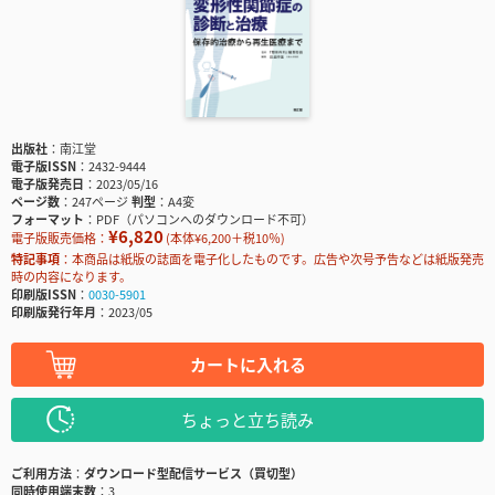
出版社
南江堂
電子版ISSN
2432-9444
電子版発売日
2023/05/16
ページ数
247ページ
判型
A4変
フォーマット
PDF（パソコンへのダウンロード不可）
¥6,820
電子版販売価格：
(本体¥6,200＋税10％)
特記事項
本商品は紙版の誌面を電子化したものです。広告や次号予告などは紙版発売
時の内容になります。
印刷版ISSN
0030-5901
印刷版発行年月
2023/05
カートに入れる
ちょっと立ち読み
ご利用方法
ダウンロード型配信サービス（買切型）
同時使用端末数
3