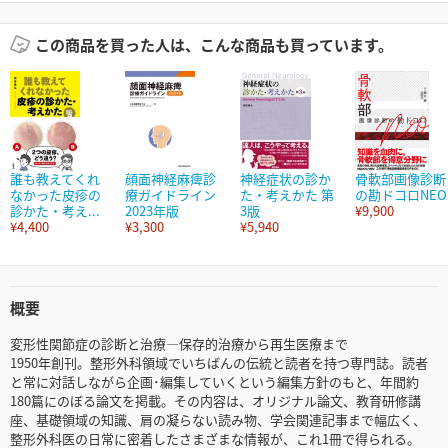
この商品を買った人は、こんな商品も買っています。
誰も教えてくれ
顔面神経麻痺診
神経症状の診か
骨軟部画像診断
なかった皮疹の
療ガイドライン
た・考えかた 第
の勘ドコロNEO
診かた・考え...
2023年版
3版
¥9,900
¥4,400
¥3,300
¥5,940
概要
変形性関節症の診断と治療―保存的治療から再生医療まで
1950年創刊。整形外科領域でいちばんの伝統と読者を持つ専門誌。読者
と常に対話しながら企画･編集していくという編集方針のもと、年間約
180篇にのぼる論文を掲載。その内容は、オリジナル論文、教育研修講
座、基礎領域の知識、肩の凝らない読み物、学会関連記事まで幅広く、
整形外科医の日常に密着したさまざまな情報が、これ1冊で得られる。