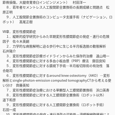
節唇損傷，大腿骨寛骨臼インピンジメント） 村田洋一
８．若年者セメントレス人工股関節全置換術の長期成績と問題点 松
原正明
９．人工股関節全置換術のコンピュータ支援手術（ナビゲーション，ロ
ボット） 髙尾正樹
Ⅶ章．変形性膝関節症
１．縦断的疫学研究からみた早期変形性膝関節症の発症・進行の危険
因子 佐々木英嗣
２．力学的な病態解明に迫る歩行中に生じる半月板逸脱の動態解析
石井陽介
３．変形性膝関節症診療ガイドラインからみた保存的治療 遠山晴一
４．変形性膝関節症に対する多血小板血漿（PRP）療法 齋田良知
５．変形性膝関節症に対する鏡視下手術―半月板切除術の有効性 落
合聡司
６．変形性膝関節症に対するaround knee osteotomy（AKO）―変形
解析とsingle-photon-emission computed tomographyCTから考える使
い分け 齊藤英知
７．変形性膝関節症治療における単顆型人工膝関節置換術 浜口英寿
８．変形性膝関節症に対する人工膝関節全置換術（ロボット以外）
道下和彦
９．変形性膝関節症に対する人工膝関節全置換術（ロボット手術）
石田一成
10．変形性膝関節症の発症・進行予防の可能性―滑膜幹細胞移植によ