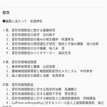
目次
●編集にあたって 安達伸生
Ⅰ章．変形性関節症に関する基礎研究
１．変形性関節症の疫学 吉村典子
２．変形性膝関節症の痛みの発生機序 阿漕孝治
３．変形性関節症の原因遺伝子研究―現状と今後の課題 池川志郎
４．変形性関節症の分子機構 味八木 茂
５．変形性関節症のバイオマーカー 森田充浩
Ⅱ章．変形性脊椎症関連
１．椎体終板障害と腰痛 山田清貴
２．腰椎椎間関節障害と椎間関節変性のメカニズム 中村孝幸
３．成人脊柱変形の病態と治療 有馬秀幸
Ⅲ章．変形性肩関節症
１．変形性肩関節症に対する保存的治療 高瀬勝己
２．変形性肩関節症に対する鏡視下手術 菅谷啓之
３．変形性肩関節症に対する解剖型人工肩関節置換術 伊﨑輝昌
４．Cuff tear arthropathyに対するリバース型人工肩関節置換術 海江