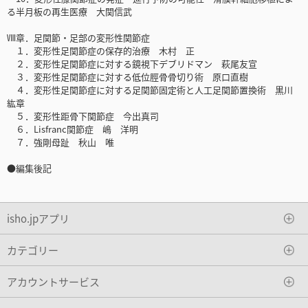
る半月板の再生医療 大関信武
Ⅷ章．足関節・足部の変形性関節症
１．変形性足関節症の保存的治療 木村 正
２．変形性足関節症に対する鏡視下デブリドマン 萩尾友宣
３．変形性足関節症に対する低位脛骨骨切り術 原口直樹
４．変形性足関節症に対する足関節固定術と人工足関節置換術 黒川
紘章
５．変形性距骨下関節症 今出真司
６．Lisfranc関節症 嶋 洋明
７．強剛母趾 秋山 唯
●編集後記
isho.jpアプリ
カテゴリー
アカウントサービス