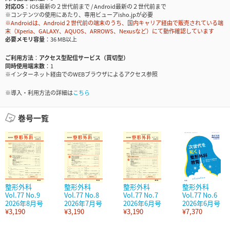
対応OS
iOS最新の２世代前まで / Android最新の２世代前まで
※コンテンツの使用にあたり、専用ビューアisho.jpが必要
※Androidは、Android２世代前の端末のうち、国内キャリア経由で販売されている端
末（Xperia、GALAXY、AQUOS、ARROWS、Nexusなど）にて動作確認しています
必要メモリ容量
36 MB以上
ご利用方法
アクセス型配信サービス（買切型）
同時使用端末数
1
※インターネット経由でのWEBブラウザによるアクセス参照
※導入・利用方法の詳細は
こちら
巻号一覧
整形外科
整形外科
整形外科
整形外科
Vol.77 No.9
Vol.77 No.8
Vol.77 No.7
Vol.77 No.6
2026年8月号
2026年7月号
2026年6月号
2026年6月号
¥3,190
¥3,190
¥3,190
¥7,370