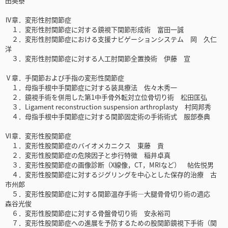
田英泰
Ⅳ章．変形性肘関節症
１．変形性肘関節症に対する鏡視下関節形成術 富田一誠
２．変形性肘関節症における支援ナビゲーションシステム 岡 久仁
洋
３．変形性肘関節症に対する人工肘関節全置換術 伊藤 宣
Ⅴ章．手関節および手指の変形性関節症
１．母指手根中手関節症に対する装具療法 佐々木秀一
２．鏡視手術を併用した第1中手骨外転対立位骨切り術 松田匡弘
３．Ligament reconstruction suspension arthroplasty 村岡邦秀
４．母指手根中手関節症に対する関節固定術の手術術式 服部泰典
Ⅵ章．変形性股関節症
１．変形性股関節症のバイオメカニクス 東藤 貢
２．変形性股関節症の危険因子と歩行特徴 稲井卓真
３．変形性股関節症の画像診断（X線像，CT，MRIなど） 帖佐悦男
４．変形性股関節症に対するジグリングを中心とした保存的治療 古
市州郎
５．変形性股関節症に対する関節温存手術―大腿骨骨切り術の適応
森谷光俊
６．変形性股関節症に対する骨盤骨切り術 安永裕司
７．変形性股関節症への進展を予防するための股関節鏡視下手術（関