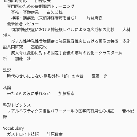
る初診時対応 伊藤康夫
専門医のための症例問題トレーニング
脊椎・脊髄疾患 古矢丈雄
神経・筋疾患（末梢神経麻痺を含む） 片倉麻衣
最新原著レビュー
頚部神経根症における神経根レベルによる臨床成績の比較 大科
将人
びまん性特発性骨増殖症と強直性脊椎炎における画像の特徴―多施
設共同研究 高橋拓也
成人脊柱変形に対する固定手術後の疼痛の変化―クラスター解
析 加藤 壯
誌説
時代のせいにしない 整形外科「部」の今昔 斎藤 充
私論
来たるAIの波に乗れるか 加藤裕幸
整形トピックス
リアルハプティクス搭載パワーツールの医学的有用性の検証 若林俊
輝
Vocabulary
ガストロイド技術 竹原俊幸