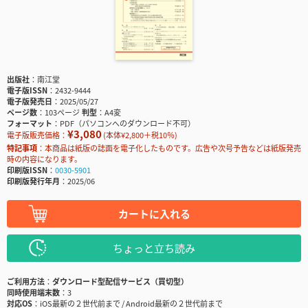
出版社
南江堂
電子版ISSN
2432-9444
電子版発売日
2025/05/27
ページ数
103ページ
判型
A4変
フォーマット
PDF（パソコンへのダウンロード不可）
¥3,080
電子版販売価格：
(本体¥2,800＋税10％)
特記事項
本商品は紙版の誌面を電子化したものです。広告や次号予告などは紙版発売
時の内容になります。
印刷版ISSN
0030-5901
印刷版発行年月
2025/06
カートに入れる
ちょっと立ち読み
ご利用方法
ダウンロード型配信サービス（買切型）
同時使用端末数
3
対応OS
iOS最新の２世代前まで / Android最新の２世代前まで