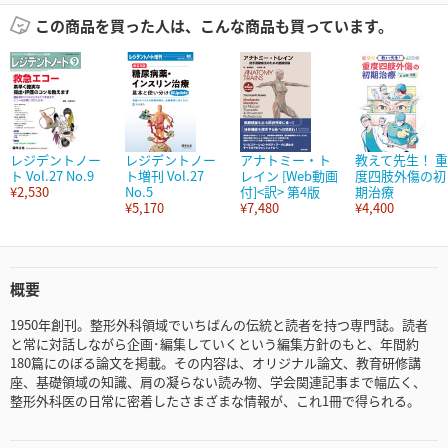
この商品を買った人は、こんな商品も買っています。
レジデントノー
レジデントノー
アナトミー・ト
教えて先生！ 重
ト Vol.27 No.9
ト増刊 Vol.27
レイン [Web動画
度四肢外傷の初
¥2,530
No.5
付]<訳> 第4版
期治療
¥5,170
¥7,480
¥4,400
概要
1950年創刊。整形外科領域でいちばんの伝統と読者を持つ専門誌。読者
と常に対話しながら企画･編集していくという編集方針のもと、年間約
180篇にのぼる論文を掲載。その内容は、オリジナル論文、教育研修講
座、基礎領域の知識、肩の凝らない読み物、学会関連記事まで幅広く、
整形外科医の日常に密着したさまざまな情報が、これ1冊で得られる。