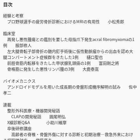
目次
経験と考察
プロ野球選手の疲労骨折診断におけるMRIの有用性 小松秀郎
臨床室
再発し悪性腫瘍との鑑別を要した母指爪下発生acral fibromyxomaの1
例 服部修人
左大腿骨転子部骨折の髄内釘手術後に仮性動脈瘤からの出血を認め大
腿コンパートメント症候群をきたした1例 樋口聖也
前脛骨筋内転移をきたした甲状腺乳頭癌の1例 富田剛之將
骨格筋に発生した悪性リンパ腫の3例 大鹿泰嵩
バイオメカニクス
アンドロイドモデルを用いた成長期の骨盤形成機序解明の試み 佐中
孝二
連載
整形外科医療・機器開発秘話
CLAPの開発秘話 圓尾明弘
X線診断Q&A 小助川維摩
卒後研修講座
高齢者の脊椎・骨盤外傷に対する診断と初期治療―救急外来におけ