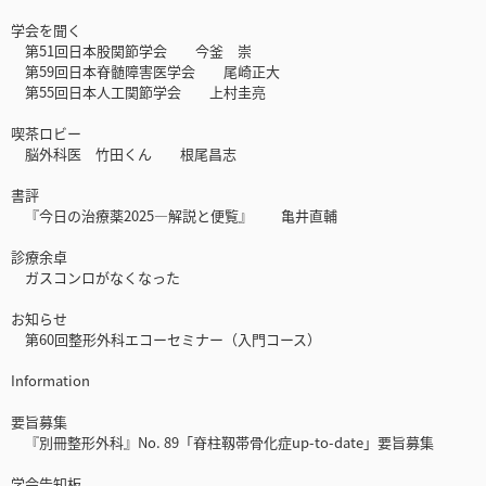
学会を聞く
第51回日本股関節学会 今釜 崇
第59回日本脊髄障害医学会 尾崎正大
第55回日本人工関節学会 上村圭亮
喫茶ロビー
脳外科医 竹田くん 根尾昌志
書評
『今日の治療薬2025―解説と便覧』 亀井直輔
診療余卓
ガスコンロがなくなった
お知らせ
第60回整形外科エコーセミナー（入門コース）
Information
要旨募集
『別冊整形外科』No. 89「脊柱靱帯骨化症up-to-date」要旨募集
学会告知板