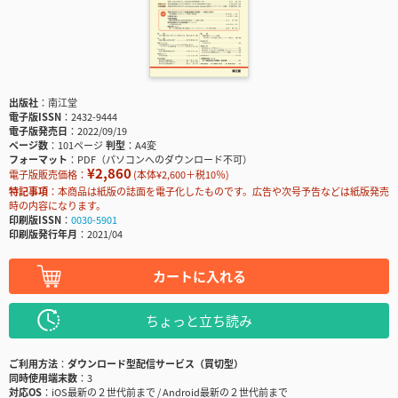
出版社
南江堂
電子版ISSN
2432-9444
電子版発売日
2022/09/19
ページ数
101ページ
判型
A4変
フォーマット
PDF（パソコンへのダウンロード不可）
¥2,860
電子版販売価格：
(本体¥2,600＋税10％)
特記事項
本商品は紙版の誌面を電子化したものです。広告や次号予告などは紙版発売
時の内容になります。
印刷版ISSN
0030-5901
印刷版発行年月
2021/04
カートに入れる
ちょっと立ち読み
ご利用方法
ダウンロード型配信サービス（買切型）
同時使用端末数
3
対応OS
iOS最新の２世代前まで / Android最新の２世代前まで