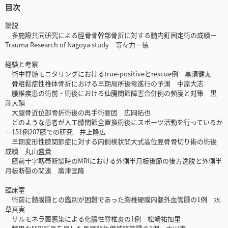
目次
論説
多施設共同研究による脛骨骨幹部骨折に対する髄内釘固定術の成績－
Trauma Research of Nagoya study 等々力一徳
経験と考察
術中脊髄モニタリングにおけるtrue-positiveとrescue例 黒須健太
骨粗鬆症性椎体骨折における早期局所後弯進行の予測 中原大志
腰椎疾患の術前・術後における仙腸関節障害合併例の頻度と対策 黒
澤大輔
大腿骨近位部骨折術後の再手術要因 広岡拓也
どのような患者が人工膝関節全置換術後にスポーツ活動を行っているか
－151例207膝での研究 井上隆広
早期変形性膝関節症に対する内側楔状開大式高位脛骨骨切り術の術後
成績 丸山盛貴
膝前十字靱帯断裂時のMRIにおける外側半月板後節の後方逸脱と外側半
月板断裂の関連 廣津匡隆
臨床室
術前に髄膜腫との鑑別が困難であった胸椎硬膜内髄外血管腫の1例 水
草真実
サルモネラ菌感染による化膿性脊椎炎の1例 松崎祐加里