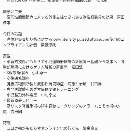
特異なMRI所見を呈した馬尾発生傍神経節腫の1例 古川満
創意と工夫
変形性膝関節症に対する外側支柱つき穴あき軟性膝装具の効果 戸田
佳孝
今日の話題
高位脛骨骨切り術に対するlow-intensity pulsed ultrasound使用のコ
ンプライアンス評価 伊藤淳哉
連載
・革新的技術がもたらす小児運動器難病の新展開－基礎から臨床へ 骨
軟部腫瘍におけるゲノム解析の新展開 松田浩一
・X線診断Q&A 小山尊士
・卒後研修講座
腱板広範囲断裂と変形性肩関節症－病態と治療 谷口昇
・専門医試験をめざす症例問題トレーニング
小児整形外科疾患 中村幸之
・最新原著レビュー
高リスク脊椎手術の術中脊髄モニタリングのアラームとその術中対
応 吉田剛
誌説
コロナ禍がもたらすオンライン化の行く先 細金直文