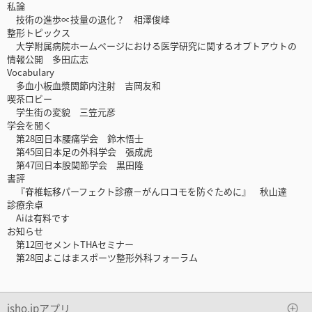
私論
技術の進歩∝技量の退化？ 相澤俊峰
整形トピックス
大学附属病院ホームページにおける医学研究に関するオプトアウトの
情報公開 多田広志
Vocabulary
多血小板血漿関節内注射 吉岡友和
喫茶ロビー
学生街の変貌 三笠元彦
学会を聞く
第28回日本腰痛学会 鈴木悟士
第45回日本足の外科学会 張成虎
第47回日本股関節学会 黒田隆
書評
『脊椎転移パーフェクト診療－がんロコモを防ぐために』 秋山達
診療余卓
Aiは有料です
お知らせ
第12回セメントTHAセミナー
第28回よこはまスポーツ整形外科フォーラム
isho.jpアプリ