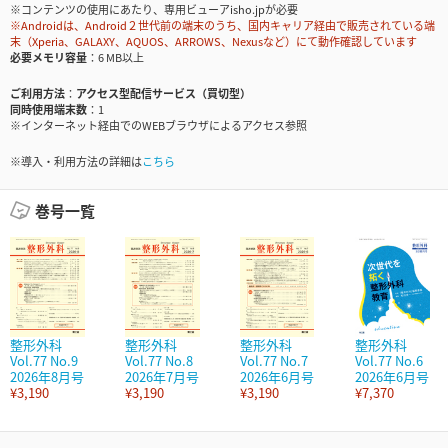
※コンテンツの使用にあたり、専用ビューアisho.jpが必要
※Androidは、Android２世代前の端末のうち、国内キャリア経由で販売されている端
末（Xperia、GALAXY、AQUOS、ARROWS、Nexusなど）にて動作確認しています
必要メモリ容量
6 MB以上
ご利用方法
アクセス型配信サービス（買切型）
同時使用端末数
1
※インターネット経由でのWEBブラウザによるアクセス参照
※導入・利用方法の詳細は
こちら
巻号一覧
整形外科
整形外科
整形外科
整形外科
Vol.77 No.9
Vol.77 No.8
Vol.77 No.7
Vol.77 No.6
2026年8月号
2026年7月号
2026年6月号
2026年6月号
¥3,190
¥3,190
¥3,190
¥7,370