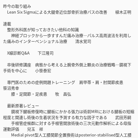
昨今の取り組み
Lean Six Sigmaによる大腿骨近位部骨折治療パスの改善 植木正明
連載
整形外科医が知っておきたい他科の知識
神経ブロックから一歩すすんだ痛み治療—パルス高周波法を利用し
た痛みのインターベンショナル治療 清水覚司
X線診断Q&A 下江隆司
卒後研修講座 病態から考える上腕骨外側上顆炎の治療戦略—鏡視下
手術を中心に 小笹泰宏
専門医のための症例問題トレーニング 肩甲帯・肩・肘関節疾患
笹沼秀幸
膝・足関節・足疾患 牧 昌弘
最新原著レビュー
鏡視下腱板修復時に腱板にかかる張力は術前MRIにおける腱板の短縮
程度と関連し術後の生着状況を予測する有力な因子である 武田芳嗣
手根管症候群に対する手根管開放術後の三次元動作解析による母指
運動評価 兒玉 祥
Medial pivot型人工膝関節全置換術はposterior-stabilised型人工膝