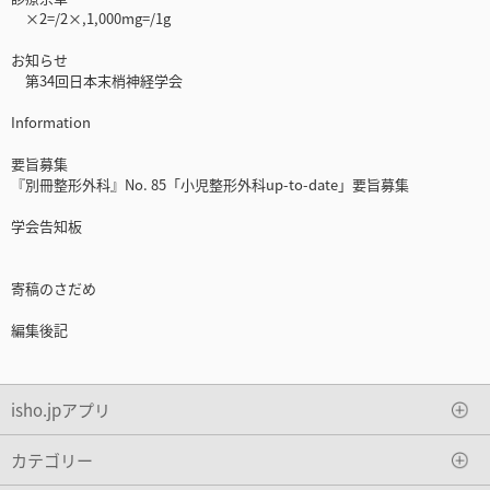
×2=/2×,1,000mg=/1g
お知らせ
第34回日本末梢神経学会
Information
要旨募集
『別冊整形外科』No. 85「小児整形外科up-to-date」要旨募集
学会告知板
寄稿のさだめ
編集後記
isho.jpアプリ
カテゴリー