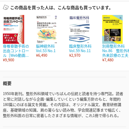
この商品を買った人は、こんな商品も買っています。
脊椎脊髄手術の
脳神経外科
臨床整形外科
別冊整形外科
出血コントロー
Vol.53 No.1
Vol.59 No.11
No.86 整形外
ル［Web動画...
¥6,490
¥2,970
外来診療の工夫
¥9,900
¥7,480
概要
1950年創刊。整形外科領域でいちばんの伝統と読者を持つ専門誌。読者
と常に対話しながら企画･編集していくという編集方針のもと、年間約
180篇にのぼる論文を掲載。その内容は、オリジナル論文、教育研修講
座、基礎領域の知識、肩の凝らない読み物、学会関連記事まで幅広く、
整形外科医の日常に密着したさまざまな情報が、これ1冊で得られる。