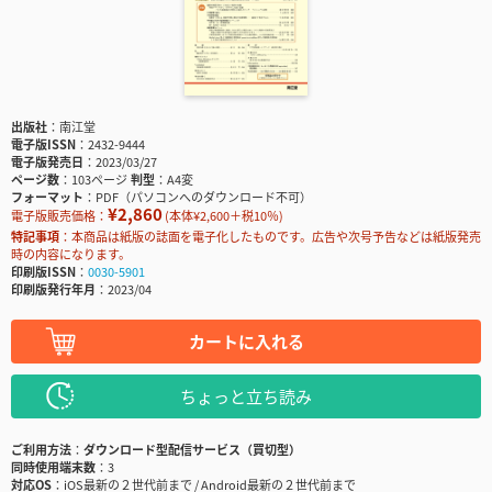
出版社
南江堂
電子版ISSN
2432-9444
電子版発売日
2023/03/27
ページ数
103ページ
判型
A4変
フォーマット
PDF（パソコンへのダウンロード不可）
¥2,860
電子版販売価格：
(本体¥2,600＋税10％)
特記事項
本商品は紙版の誌面を電子化したものです。広告や次号予告などは紙版発売
時の内容になります。
印刷版ISSN
0030-5901
印刷版発行年月
2023/04
カートに入れる
ちょっと立ち読み
ご利用方法
ダウンロード型配信サービス（買切型）
同時使用端末数
3
対応OS
iOS最新の２世代前まで / Android最新の２世代前まで