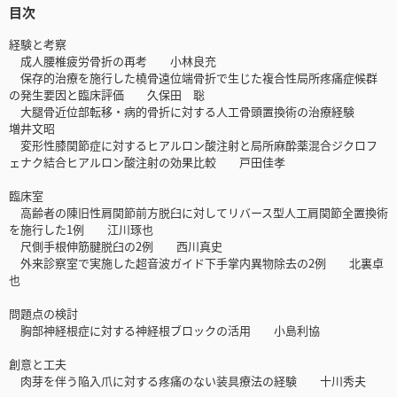
目次
経験と考察
成人腰椎疲労骨折の再考 小林良充
保存的治療を施行した橈骨遠位端骨折で生じた複合性局所疼痛症候群
の発生要因と臨床評価 久保田 聡
大腿骨近位部転移・病的骨折に対する人工骨頭置換術の治療経験
増井文昭
変形性膝関節症に対するヒアルロン酸注射と局所麻酔薬混合ジクロフ
ェナク結合ヒアルロン酸注射の効果比較 戸田佳孝
臨床室
高齢者の陳旧性肩関節前方脱臼に対してリバース型人工肩関節全置換術
を施行した1例 江川琢也
尺側手根伸筋腱脱臼の2例 西川真史
外来診察室で実施した超音波ガイド下手掌内異物除去の2例 北裏卓
也
問題点の検討
胸部神経根症に対する神経根ブロックの活用 小島利協
創意と工夫
肉芽を伴う陥入爪に対する疼痛のない装具療法の経験 十川秀夫