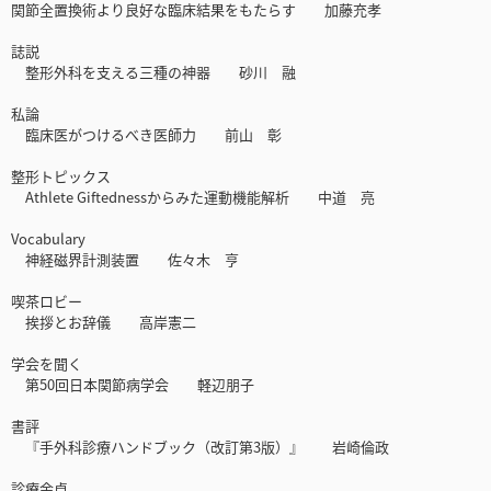
関節全置換術より良好な臨床結果をもたらす 加藤充孝
誌説
整形外科を支える三種の神器 砂川 融
私論
臨床医がつけるべき医師力 前山 彰
整形トピックス
Athlete Giftednessからみた運動機能解析 中道 亮
Vocabulary
神経磁界計測装置 佐々木 亨
喫茶ロビー
挨拶とお辞儀 高岸憲二
学会を聞く
第50回日本関節病学会 軽辺朋子
書評
『手外科診療ハンドブック（改訂第3版）』 岩崎倫政
診療余卓