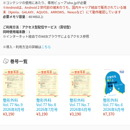
※コンテンツの使用にあたり、専用ビューアisho.jpが必要
※Androidは、Android２世代前の端末のうち、国内キャリア経由で販売されている端
末（Xperia、GALAXY、AQUOS、ARROWS、Nexusなど）にて動作確認しています
必要メモリ容量
48 MB以上
ご利用方法
アクセス型配信サービス（買切型）
同時使用端末数
1
※インターネット経由でのWEBブラウザによるアクセス参照
※導入・利用方法の詳細は
こちら
巻号一覧
整形外科
整形外科
整形外科
整形外科
Vol.77 No.9
Vol.77 No.8
Vol.77 No.7
Vol.77 No.6
2026年8月号
2026年7月号
2026年6月号
2026年6月号
¥3,190
¥3,190
¥3,190
¥7,370