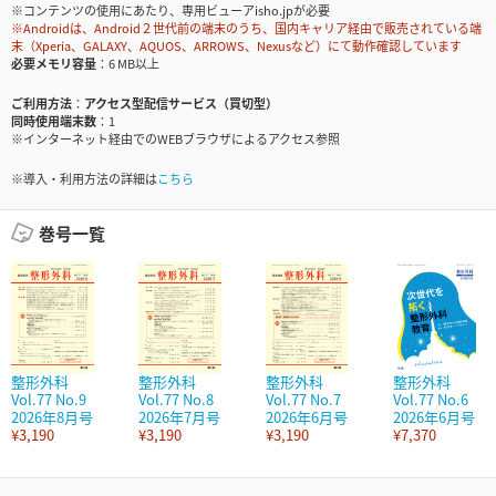
※コンテンツの使用にあたり、専用ビューアisho.jpが必要
※Androidは、Android２世代前の端末のうち、国内キャリア経由で販売されている端
末（Xperia、GALAXY、AQUOS、ARROWS、Nexusなど）にて動作確認しています
必要メモリ容量
6 MB以上
ご利用方法
アクセス型配信サービス（買切型）
同時使用端末数
1
※インターネット経由でのWEBブラウザによるアクセス参照
※導入・利用方法の詳細は
こちら
巻号一覧
整形外科
整形外科
整形外科
整形外科
Vol.77 No.9
Vol.77 No.8
Vol.77 No.7
Vol.77 No.6
2026年8月号
2026年7月号
2026年6月号
2026年6月号
¥3,190
¥3,190
¥3,190
¥7,370