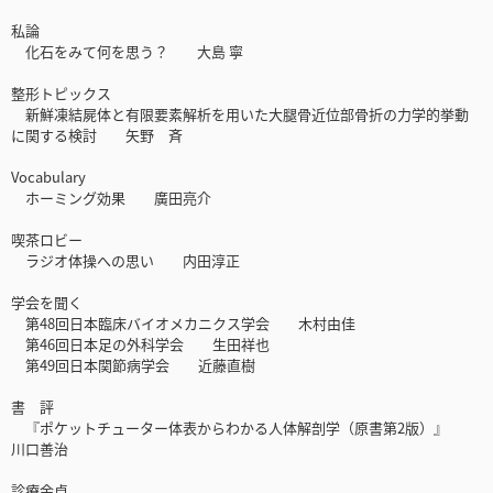
私論
化石をみて何を思う？ 大島 寧
整形トピックス
新鮮凍結屍体と有限要素解析を用いた大腿骨近位部骨折の力学的挙動
に関する検討 矢野 斉
Vocabulary
ホーミング効果 廣田亮介
喫茶ロビー
ラジオ体操への思い 内田淳正
学会を聞く
第48回日本臨床バイオメカニクス学会 木村由佳
第46回日本足の外科学会 生田祥也
第49回日本関節病学会 近藤直樹
書 評
『ポケットチューター体表からわかる人体解剖学（原書第2版）』
川口善治
診療余卓