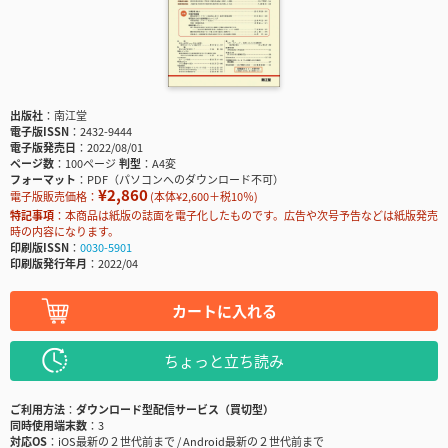
出版社
南江堂
電子版ISSN
2432-9444
電子版発売日
2022/08/01
ページ数
100ページ
判型
A4変
フォーマット
PDF（パソコンへのダウンロード不可）
¥2,860
電子版販売価格：
(本体¥2,600＋税10％)
特記事項
本商品は紙版の誌面を電子化したものです。広告や次号予告などは紙版発売
時の内容になります。
印刷版ISSN
0030-5901
印刷版発行年月
2022/04
カートに入れる
ちょっと立ち読み
ご利用方法
ダウンロード型配信サービス（買切型）
同時使用端末数
3
対応OS
iOS最新の２世代前まで / Android最新の２世代前まで