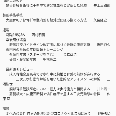
問題点の検討
鎖骨骨接合術後に手術室で遅発性血胸と診断した経験 井上三四郎
整形手術手技
大腿骨転子部骨折の髄内型を髄外型に組み換える方法 久留隆史
連載
X線診断Q&A 西村明展
卒後研修講座
腰痛診療ガイドライン改訂版に基づく最新の腰痛診療 折田純久
専門医のための症例問題トレーニング
外傷性疾患（スポーツを含む） 金森章浩
骨盤・股関節疾患 壑橋詠二
最新原著レビュー
成人脊柱変形患者では歩行中に胸椎と骨盤の前傾が進行する
－三次元歩行動作解析を用いた動的なアライメントの解析 三
浦紘世
腰部脊柱管狭窄症において握力は歩行能力と相関する 井上泰一
肩腱板大・広範囲断裂で偽性麻痺を呈する三次元動態の特徴 佐
原 亘
誌説
変化の必要性 自身の転機と新型コロナウイルス禍に思う 野田知之