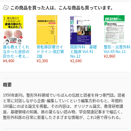
この商品を買った人は、こんな商品も買っています。
誰も教えてくれ
骨転移診療ガイ
関節外科 基礎
整形・災害外科
なかった皮疹の
ドライン 改訂第
と臨床 Vol.41
Vol.65 No.11
診かた・考え...
2版
No.12
¥2,860
¥4,400
¥3,300
¥2,640
概要
1950年創刊。整形外科領域でいちばんの伝統と読者を持つ専門誌。読者
と常に対話しながら企画･編集していくという編集方針のもと、年間約
180篇にのぼる論文を掲載。その内容は、オリジナル論文、教育研修講
座、基礎領域の知識、肩の凝らない読み物、学会関連記事まで幅広く、
整形外科医の日常に密着したさまざまな情報が、これ1冊で得られる。