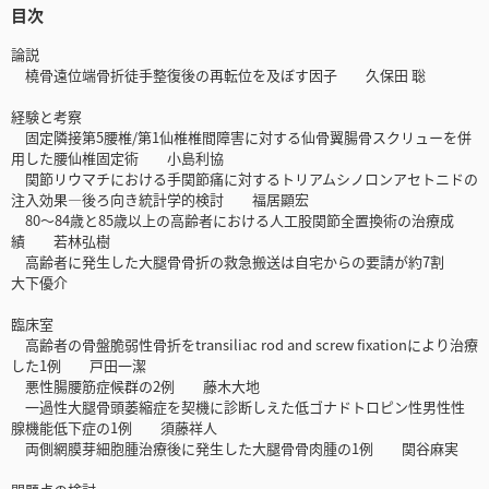
目次
論説
橈骨遠位端骨折徒手整復後の再転位を及ぼす因子 久保田 聡
経験と考察
固定隣接第5腰椎/第1仙椎椎間障害に対する仙骨翼腸骨スクリューを併
用した腰仙椎固定術 小島利協
関節リウマチにおける手関節痛に対するトリアムシノロンアセトニドの
注入効果―後ろ向き統計学的検討 福居顯宏
80～84歳と85歳以上の高齢者における人工股関節全置換術の治療成
績 若林弘樹
高齢者に発生した大腿骨骨折の救急搬送は自宅からの要請が約7割
大下優介
臨床室
高齢者の骨盤脆弱性骨折をtransiliac rod and screw fixationにより治療
した1例 戸田一潔
悪性腸腰筋症候群の2例 藤木大地
一過性大腿骨頭萎縮症を契機に診断しえた低ゴナドトロピン性男性性
腺機能低下症の1例 須藤祥人
両側網膜芽細胞腫治療後に発生した大腿骨骨肉腫の1例 関谷麻実