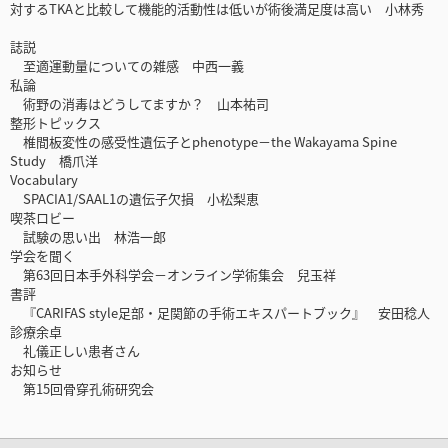
対するTKAと比較して機能的活動性は低いが術後満足度は高い 小林秀
誌説
至適運動量についての雑感 中西一義
私論
術野の消毒はどうしてますか？ 山本祐司
整形トピックス
椎間板変性の感受性遺伝子とphenotype－the Wakayama Spine
Study 橋爪洋
Vocabulary
SPACIA1/SAAL1の遺伝子欠損 小松梨恵
喫茶ロビー
試験の思い出 林浩一郎
学会を聞く
第63回日本手外科学会－オンライン学術集会 兒玉祥
書評
『CARIFAS style足部・足関節の手術エキスパートブック』 安田稔人
診療余卓
礼儀正しい患者さん
お知らせ
第15回骨穿孔術研究会