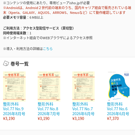
※コンテンツの使用にあたり、専用ビューアisho.jpが必要
※Androidは、Android２世代前の端末のうち、国内キャリア経由で販売されている端
末（Xperia、GALAXY、AQUOS、ARROWS、Nexusなど）にて動作確認しています
必要メモリ容量
6 MB以上
ご利用方法
アクセス型配信サービス（買切型）
同時使用端末数
1
※インターネット経由でのWEBブラウザによるアクセス参照
※導入・利用方法の詳細は
こちら
巻号一覧
整形外科
整形外科
整形外科
整形外科
Vol.77 No.9
Vol.77 No.8
Vol.77 No.7
Vol.77 No.6
2026年8月号
2026年7月号
2026年6月号
2026年6月号
¥3,190
¥3,190
¥3,190
¥7,370