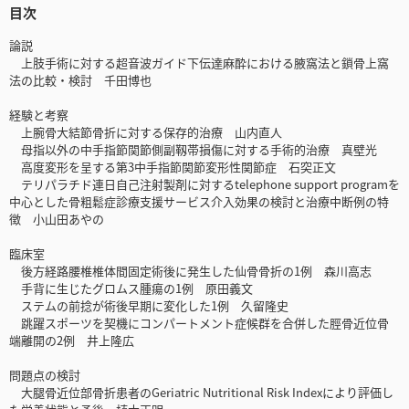
目次
論説
上肢手術に対する超音波ガイド下伝達麻酔における腋窩法と鎖骨上窩
法の比較・検討 千田博也
経験と考察
上腕骨大結節骨折に対する保存的治療 山内直人
母指以外の中手指節関節側副靱帯損傷に対する手術的治療 真壁光
高度変形を呈する第3中手指節関節変形性関節症 石突正文
テリパラチド連日自己注射製剤に対するtelephone support programを
中心とした骨粗鬆症診療支援サービス介入効果の検討と治療中断例の特
徴 小山田あやの
臨床室
後方経路腰椎椎体間固定術後に発生した仙骨骨折の1例 森川高志
手背に生じたグロムス腫瘍の1例 原田義文
ステムの前捻が術後早期に変化した1例 久留隆史
跳躍スポーツを契機にコンパートメント症候群を合併した脛骨近位骨
端離開の2例 井上隆広
問題点の検討
大腿骨近位部骨折患者のGeriatric Nutritional Risk Indexにより評価し