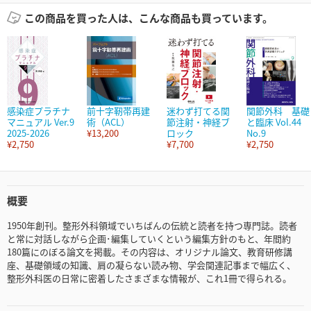
この商品を買った人は、こんな商品も買っています。
感染症プラチナ
前十字靭帯再建
迷わず打てる関
関節外科 基礎
マニュアル Ver.9
術（ACL）
節注射・神経ブ
と臨床 Vol.44
2025-2026
¥13,200
ロック
No.9
¥2,750
¥7,700
¥2,750
概要
1950年創刊。整形外科領域でいちばんの伝統と読者を持つ専門誌。読者
と常に対話しながら企画･編集していくという編集方針のもと、年間約
180篇にのぼる論文を掲載。その内容は、オリジナル論文、教育研修講
座、基礎領域の知識、肩の凝らない読み物、学会関連記事まで幅広く、
整形外科医の日常に密着したさまざまな情報が、これ1冊で得られる。