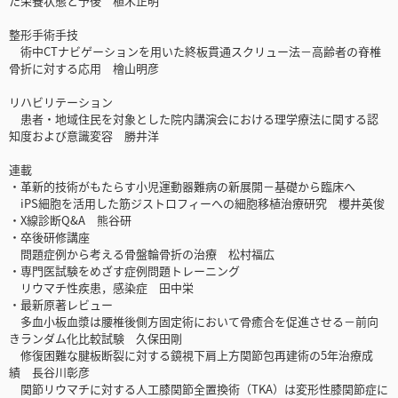
た栄養状態と予後 植木正明
整形手術手技
術中CTナビゲーションを用いた終板貫通スクリュー法－高齢者の脊椎
骨折に対する応用 檜山明彦
リハビリテーション
患者・地域住民を対象とした院内講演会における理学療法に関する認
知度および意識変容 勝井洋
連載
・革新的技術がもたらす小児運動器難病の新展開－基礎から臨床へ
iPS細胞を活用した筋ジストロフィーへの細胞移植治療研究 櫻井英俊
・X線診断Q&A 熊谷研
・卒後研修講座
問題症例から考える骨盤輪骨折の治療 松村福広
・専門医試験をめざす症例問題トレーニング
リウマチ性疾患，感染症 田中栄
・最新原著レビュー
多血小板血漿は腰椎後側方固定術において骨癒合を促進させる－前向
きランダム化比較試験 久保田剛
修復困難な腱板断裂に対する鏡視下肩上方関節包再建術の5年治療成
績 長谷川彰彦
関節リウマチに対する人工膝関節全置換術（TKA）は変形性膝関節症に