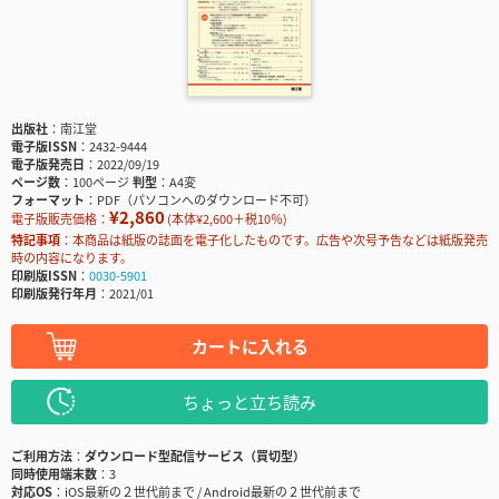
出版社
南江堂
電子版ISSN
2432-9444
電子版発売日
2022/09/19
ページ数
100ページ
判型
A4変
フォーマット
PDF（パソコンへのダウンロード不可）
¥2,860
電子版販売価格：
(本体¥2,600＋税10％)
特記事項
本商品は紙版の誌面を電子化したものです。広告や次号予告などは紙版発売
時の内容になります。
印刷版ISSN
0030-5901
印刷版発行年月
2021/01
カートに入れる
ちょっと立ち読み
ご利用方法
ダウンロード型配信サービス（買切型）
同時使用端末数
3
対応OS
iOS最新の２世代前まで / Android最新の２世代前まで