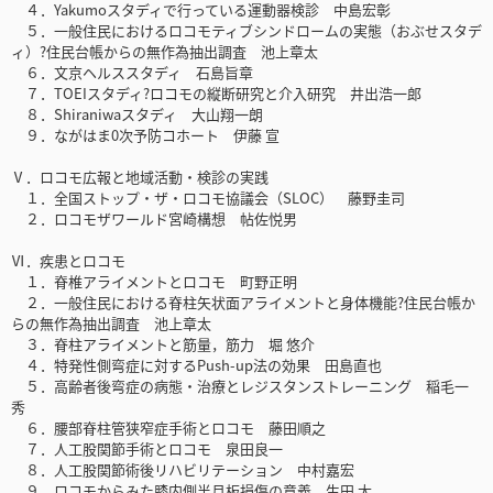
４．Yakumoスタディで行っている運動器検診 中島宏彰
５．一般住民におけるロコモティブシンドロームの実態（おぶせスタデ
ィ）?住民台帳からの無作為抽出調査 池上章太
６．文京ヘルススタディ 石島旨章
７．TOEIスタディ?ロコモの縦断研究と介入研究 井出浩一郎
８．Shiraniwaスタディ 大山翔一朗
９．ながはま0次予防コホート 伊藤 宣
Ⅴ．ロコモ広報と地域活動・検診の実践
１．全国ストップ・ザ・ロコモ協議会（SLOC） 藤野圭司
２．ロコモザワールド宮崎構想 帖佐悦男
Ⅵ．疾患とロコモ
１．脊椎アライメントとロコモ 町野正明
２．一般住民における脊柱矢状面アライメントと身体機能?住民台帳か
らの無作為抽出調査 池上章太
３．脊柱アライメントと筋量，筋力 堀 悠介
４．特発性側弯症に対するPush-up法の効果 田島直也
５．高齢者後弯症の病態・治療とレジスタンストレーニング 稲毛一
秀
６．腰部脊柱管狭窄症手術とロコモ 藤田順之
７．人工股関節手術とロコモ 泉田良一
８．人工股関節術後リハビリテーション 中村嘉宏
９．ロコモからみた膝内側半月板損傷の意義 生田 太