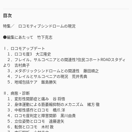
目次
特集／ ロコモティブシンドロームの現況
●編集にあたって 竹下克志
Ⅰ．ロコモアップデート
１．ロコモ度3 大江隆史
２．フレイル，サルコペニアとの関連性?住民コホートROADスタディ
より 吉村典子
３．メタボリックシンドロームとの関連性 藤田順之
４．フレイルとサルコペニアの現況 荒井秀典
５．地域包括ケア 飯島勝矢
Ⅱ．病態・診断
１．変形性関節症と痛み 谷 将悟
２．身体運動による筋萎縮抑制のメカニズム 緒方 徹
３．中枢性感作とロコモ 橋爪 洋
４．ロコモ度判定と障害関節 黒川由貴
５．立位姿勢とロコモ 遠藤達矢
６．転倒とロコモ 木村 敦