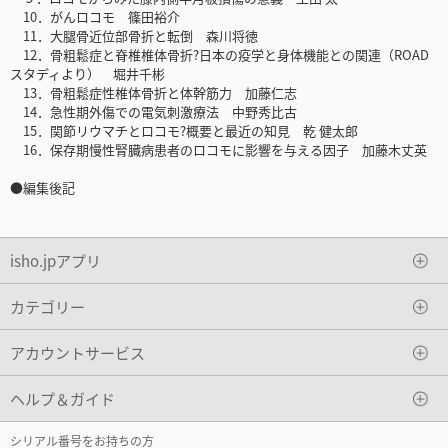
10．がんロコモ 篠田裕介
11．大腿骨近位部骨折と転倒 森川将徳
12．骨粗鬆症と脊椎椎体骨折?日本の疫学と身体機能との関連（ROAD
スタディより） 堀井千彬
13．骨粗鬆症性椎体骨折と体幹筋力 加藤仁志
14．急性期外傷での電気刺激療法 中野秀比古
15．関節リウマチとロコモ?概要と最近の知見 乾 健太郎
16．保存期慢性腎臓病患者のロコモに影響を与える因子 加藤木丈英
●編集後記
isho.jpアプリ
カテゴリー
アカウントサービス
ヘルプ＆ガイド
シリアル番号をお持ちの方