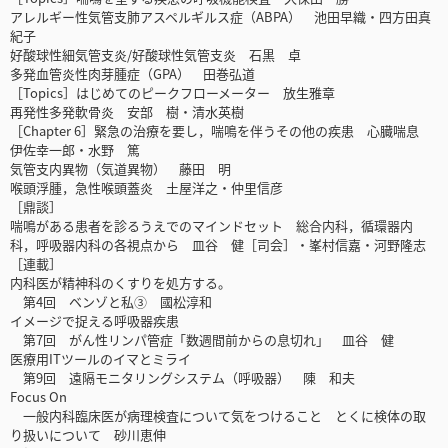
アレルギー性気管支肺アスペルギルス症（ABPA） 池田早織・四方田真
紀子
好酸球性細気管支炎/好酸球性気管支炎 石黒 卓
多発血管炎性肉芽腫症（GPA） 田巻弘道
［Topics］はじめてのピークフローメーター 放生雅章
再発性多発軟骨炎 安部 樹・清水英樹
［Chapter 6］緊急の治療を要し，喘鳴を伴うその他の疾患 心臓喘息
伊佐幸一郎・水野 篤
気管支内異物（気道異物） 藤田 明
喉頭浮腫，急性喉頭蓋炎 土屋洋之・仲里信彦
［鼎談］
喘鳴がある患者を診るうえでのマインドセット 総合内科，循環器内
科，呼吸器内科の各視点から 皿谷 健［司会］・峯村信嘉・河野隆志
［連載］
内科医が精神科のくすりを処方する。
第4回 ベンゾと私③ 國松淳和
イメージで捉える呼吸器疾患
第7回 がん性リンパ管症「数週間前からの息切れ」 皿谷 健
医療用ITツールのイマとミライ
第9回 遠隔モニタリングシステム（呼吸器） 陳 和夫
Focus On
一般内科臨床医が病理検査について気をつけること とくに検体の取
り扱いについて 砂川恵伸