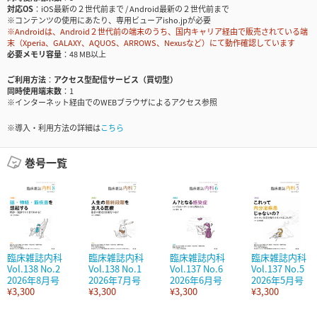
対応OS
iOS最新の２世代前まで / Android最新の２世代前まで
※コンテンツの使用にあたり、専用ビューアisho.jpが必要
※Androidは、Android２世代前の端末のうち、国内キャリア経由で販売されている端
末（Xperia、GALAXY、AQUOS、ARROWS、Nexusなど）にて動作確認しています
必要メモリ容量
48 MB以上
ご利用方法
アクセス型配信サービス（買切型）
同時使用端末数
1
※インターネット経由でのWEBブラウザによるアクセス参照
※導入・利用方法の詳細は
こちら
巻号一覧
臨床雑誌内科
臨床雑誌内科
臨床雑誌内科
臨床雑誌内科
Vol.138 No.2
Vol.138 No.1
Vol.137 No.6
Vol.137 No.5
2026年8月号
2026年7月号
2026年6月号
2026年5月号
¥3,300
¥3,300
¥3,300
¥3,300