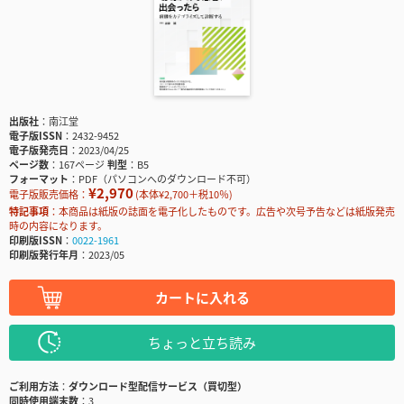
出版社
南江堂
電子版ISSN
2432-9452
電子版発売日
2023/04/25
ページ数
167ページ
判型
B5
フォーマット
PDF（パソコンへのダウンロード不可）
¥2,970
電子版販売価格：
(本体¥2,700＋税10％)
特記事項
本商品は紙版の誌面を電子化したものです。広告や次号予告などは紙版発売
時の内容になります。
印刷版ISSN
0022-1961
印刷版発行年月
2023/05
カートに入れる
ちょっと立ち読み
ご利用方法
ダウンロード型配信サービス（買切型）
同時使用端末数
3