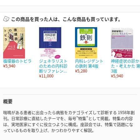
この商品を買った人は、こんな商品も買っています。
循環器のトビラ
ジェネラリスト
内科レジデント
神経症状の診か
¥5,940
のための内科診
の鉄則 第4版
た・考えかた 
断リファレン...
¥5,280
3版
¥11,000
¥5,940
概要
喘鳴がある患者に出会ったら病態をカテゴライズして診断する 1958年創
刊。日常診療に直結したテーマを、毎号"特集"として掲載。特集の内容
は、実地医家にすぐに役立つように構成。座談会では、特集で話題にな
っているものを取り上げ、かつわかりやすく解説。