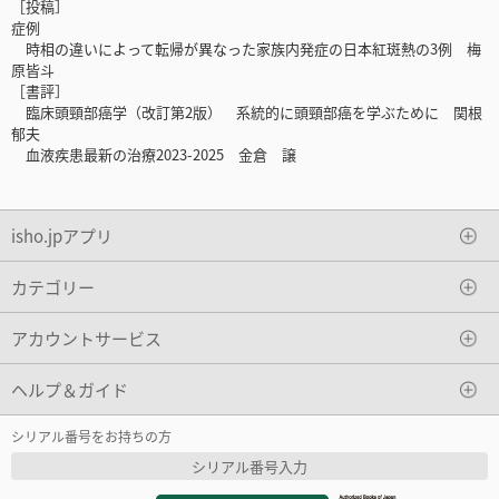
［投稿］
症例
時相の違いによって転帰が異なった家族内発症の日本紅斑熱の3例 梅
原皆斗
［書評］
臨床頭頸部癌学（改訂第2版） 系統的に頭頸部癌を学ぶために 関根
郁夫
血液疾患最新の治療2023-2025 金倉 譲
isho.jpアプリ
カテゴリー
アカウントサービス
ヘルプ＆ガイド
シリアル番号をお持ちの方
シリアル番号入力