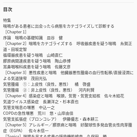
目次
特集
喘鳴がある患者に出会ったら病態をカテゴライズして診断する
［Chapter 1］
序論 喘鳴の基礎知識 皿谷 健
［Chapter 2］喘鳴をカテゴライズする 呼吸器疾患を疑う喘鳴 糸賀正
道・田坂定智
循環器疾患を疑う喘鳴 山崎直仁
膠原病関連疾患を疑う喘鳴 陶山恭博
耳鼻咽喉科疾患を疑う喘鳴 佐藤文彦
［Chapter 3］悪性疾患と喘鳴 他臓器悪性腫瘍の血行性転移/直接浸潤に
よる気道狭窄 茂田光弘
気管腫瘍 ①：上皮性（良性，悪性） 橘 啓盛
気管腫瘍 ②：非上皮性（良性，悪性） 河内利賢
［Chapter 4］感染症と喘鳴 喉頭，気管・気管支結核 佐々木結花
気道ウイルス感染症 長瀬洋之・杉本直也
気管支喘息の増悪 中込一之
COPDの急性増悪 荒川 悠・山岸由佳
気管支拡張症（ブロンコレア） 伊藤優志・森本耕三
［Chapter 5］アレルギー／膠原病と喘鳴 好酸球性多発血管炎性肉芽腫
症（EGPA） 佐々木信一
［Topics］喘鳴を呈する疾患の呼吸機能検査 久保田 勝