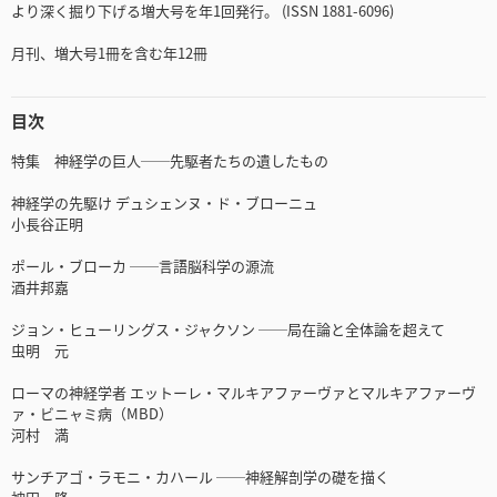
より深く掘り下げる増大号を年1回発行。 (ISSN 1881-6096)
月刊、増大号1冊を含む年12冊
目次
特集 神経学の巨人──先駆者たちの遺したもの
神経学の先駆け デュシェンヌ・ド・ブローニュ
小長谷正明
ポール・ブローカ ──言語脳科学の源流
酒井邦嘉
ジョン・ヒューリングス・ジャクソン ──局在論と全体論を超えて
虫明 元
ローマの神経学者 エットーレ・マルキアファーヴァとマルキアファーヴ
ァ・ビニャミ病（MBD）
河村 満
サンチアゴ・ラモニ・カハール ──神経解剖学の礎を描く