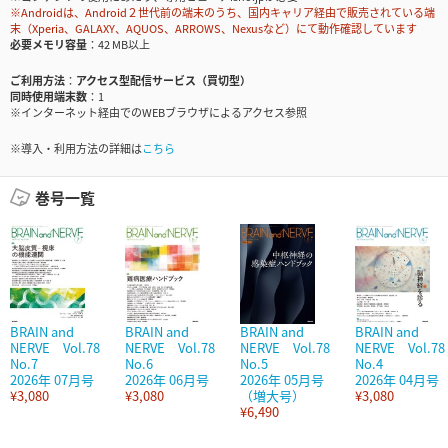
※Androidは、Android２世代前の端末のうち、国内キャリア経由で販売されている端
末（Xperia、GALAXY、AQUOS、ARROWS、Nexusなど）にて動作確認しています
必要メモリ容量
42 MB以上
ご利用方法
アクセス型配信サービス（買切型）
同時使用端末数
1
※インターネット経由でのWEBブラウザによるアクセス参照
※導入・利用方法の詳細は
こちら
巻号一覧
BRAIN and
BRAIN and
BRAIN and
BRAIN and
NERVE Vol.78
NERVE Vol.78
NERVE Vol.78
NERVE Vol.78
No.7
No.6
No.5
No.4
2026年 07月号
2026年 06月号
2026年 05月号
2026年 04月号
¥3,080
¥3,080
（増大号）
¥3,080
¥6,490