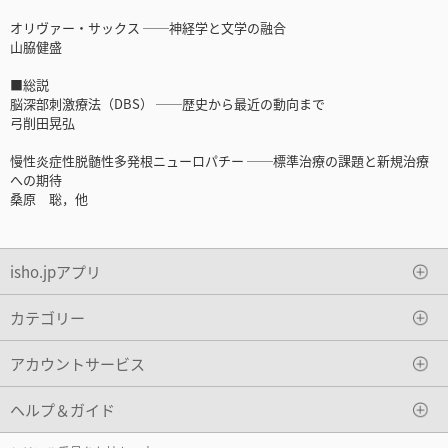
オリヴァー・サックス ──神経学と文学の融合
山脇健盛
■総説
脳深部刺激療法（DBS） ──歴史から最近の動向まで
弓削田晃弘
慢性炎症性脱髄性多発根ニューロパチー ──標準治療の課題と新規治療
への期待
桑原 聡，他
isho.jpアプリ
カテゴリー
アカウントサービス
ヘルプ＆ガイド