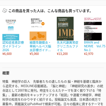
この商品を買った人は、こんな商品も買っています。
認知症疾患診療
細菌性髄膜炎・
先天代謝異常症
BRAIN and
ガイドライン
単純ヘルペス脳
クリニカルファ
NERVE Vol.75
2026
炎診療ガイド...
イル
No.1
¥6,600
¥5,060
¥13,200
¥2,970
概要
特集 神経学の巨人 先駆者たちの遺したもの 脳・神経を基礎と臨床か
ら追究する、MEDLINE収載雑誌。『脳と神経』 『神経研究の進歩』 の統
合誌として2007年に発刊。時宜をとらえたテーマを深く掘り下げる「特
集」、最新の動向をキャッチアップする「総説」や連載で神経学、神経
科学の知見をわかりやすく紹介する。投稿論文も英語、日本語の両方で
募集中。掲載論文はPubMedで検索が可能。日々の臨床に資するテーマを