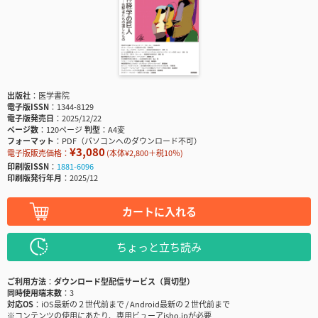
出版社
医学書院
電子版ISSN
1344-8129
電子版発売日
2025/12/22
ページ数
120ページ
判型
A4変
フォーマット
PDF（パソコンへのダウンロード不可）
¥3,080
電子版販売価格：
(本体¥2,800＋税10％)
印刷版ISSN
1881-6096
印刷版発行年月
2025/12
カートに入れる
ちょっと立ち読み
ご利用方法
ダウンロード型配信サービス（買切型）
同時使用端末数
3
対応OS
iOS最新の２世代前まで / Android最新の２世代前まで
※コンテンツの使用にあたり、専用ビューアisho.jpが必要