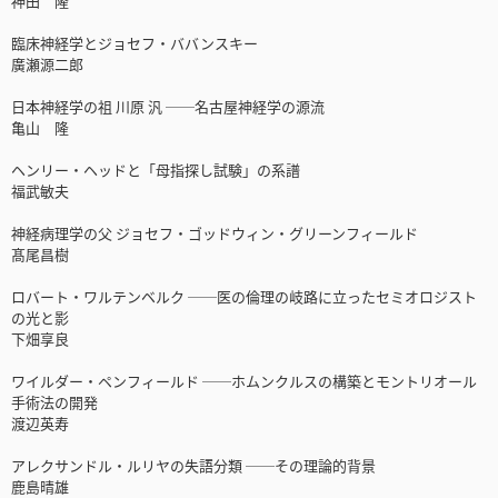
神田 隆
臨床神経学とジョセフ・ババンスキー
廣瀬源二郎
日本神経学の祖 川原 汎 ──名古屋神経学の源流
亀山 隆
ヘンリー・ヘッドと「母指探し試験」の系譜
福武敏夫
神経病理学の父 ジョセフ・ゴッドウィン・グリーンフィールド
髙尾昌樹
ロバート・ワルテンベルク ──医の倫理の岐路に立ったセミオロジスト
の光と影
下畑享良
ワイルダー・ペンフィールド ──ホムンクルスの構築とモントリオール
手術法の開発
渡辺英寿
アレクサンドル・ルリヤの失語分類 ──その理論的背景
鹿島晴雄