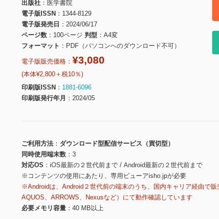
出版社
医学書院
電子版ISSN
1344-8129
電子版発売日
2024/06/17
ページ数
100ページ
判型
A4変
フォーマット
PDF（パソコンへのダウンロード不可）
¥3,080
電子版販売価格：
(本体¥2,800＋税10％)
印刷版ISSN
1881-6096
印刷版発行年月
2024/05
ご利用方法
ダウンロード型配信サービス（買切型）
同時使用端末数
3
対応OS
iOS最新の２世代前まで / Android最新の２世代前まで
※コンテンツの使用にあたり、専用ビューアisho.jpが必要
※Androidは、Android２世代前の端末のうち、国内キャリア経由で販
AQUOS、ARROWS、Nexusなど）にて動作確認しています
必要メモリ容量
40 MB以上