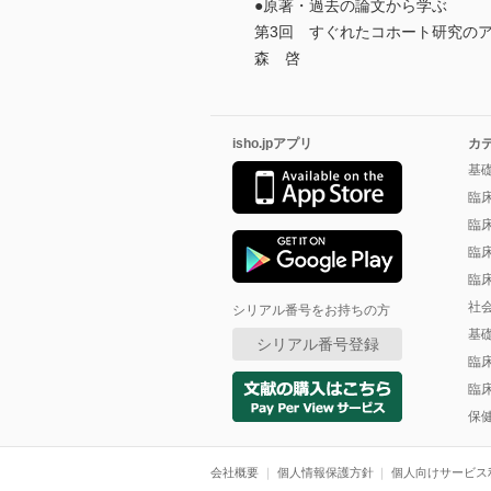
●原著・過去の論文から学ぶ
第3回 すぐれたコホート研究の
森 啓
isho.jpアプリ
カ
基
臨
臨
臨
臨
社
シリアル番号をお持ちの方
基
シリアル番号登録
臨
臨
保
会社概要
個人情報保護方針
個人向けサービス