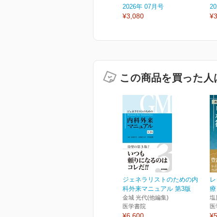
2026年 07月号
2
¥3,080
¥3
この商品を買った人
ジェネラリストのための内
レ
科外来マニュアル 第3版
療
金城 光代(他編集)
塩
医学書院
医
¥6,600
¥5