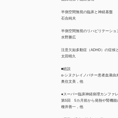
半側空間無視の臨床と神経基盤
石合純夫
半側空間無視のリハビリテーショ
水野勝広
注意欠如多動症（ADHD）の症候
太田晴久
■総説
α-シヌクレイノパチー患者血液由
奥住文美，他
●スーパー臨床神経病理カンファ
第5回 5カ月前から発熱や腎機能
種井善一，他