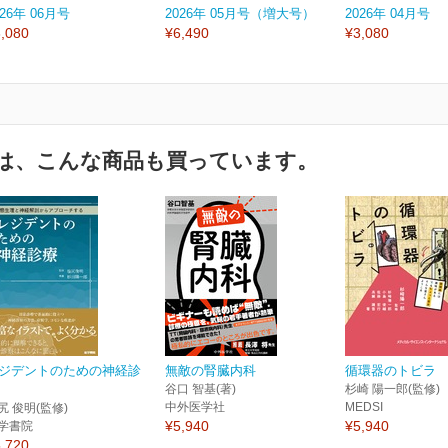
026年 06月号
2026年 05月号（増大号）
2026年 04月号
,080
¥6,490
¥3,080
は、こんな商品も買っています。
ジデントのための神経診
無敵の腎臓内科
循環器のトビラ
谷口 智基(著)
杉崎 陽一郎(監修)
中外医学社
MEDSI
尻 俊明(監修)
¥5,940
¥5,940
学書院
,720