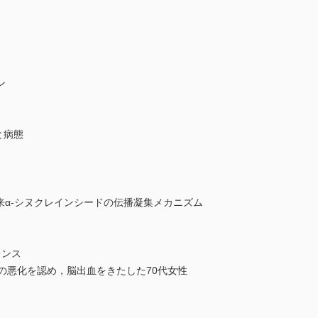
ン
と病態
来α-シヌクレインシードの伝播凝集メカニズム
レンス
の悪化を認め，脳出血をきたした70代女性