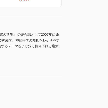
究の進歩』 の統合誌として2007年に発
で神経学、神経科学の知見をわかりやす
資するテーマをより深く掘り下げる増大