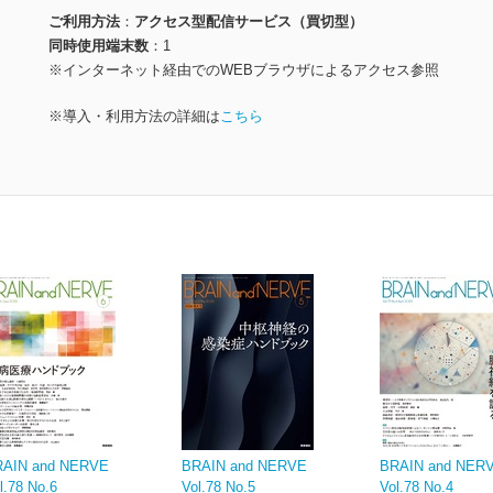
ご利用方法
アクセス型配信サービス（買切型）
同時使用端末数
1
※インターネット経由でのWEBブラウザによるアクセス参照
※導入・利用方法の詳細は
こちら
RAIN and NERVE
BRAIN and NERVE
BRAIN and NE
l.78 No.6
Vol.78 No.5
Vol.78 No.4