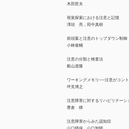
木田哲夫
視覚探索における注意と記憶
澤頭 亮，田中真樹
前頭葉と注意のトップダウン制御
小林俊輔
注意の分類と検査法
船山道隆
ワーキングメモリ──注意がコン
坪見博之
注意障害に対するリハビリテーシ
豊倉 穣
注意障害からみた認知症
山口晴保，山口智晴