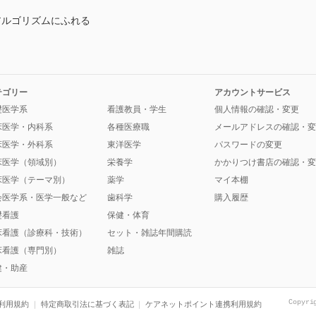
アルゴリズムにふれる
テゴリー
アカウントサービス
礎医学系
看護教員・学生
個人情報の確認・変更
床医学・内科系
各種医療職
メールアドレスの確認・変
床医学・外科系
東洋医学
パスワードの変更
床医学（領域別）
栄養学
かかりつけ書店の確認・変
床医学（テーマ別）
薬学
マイ本棚
会医学系・医学一般など
歯科学
購入履歴
礎看護
保健・体育
床看護（診療科・技術）
セット・雑誌年間購読
床看護（専門別）
雑誌
健・助産
Copyri
利用規約
特定商取引法に基づく表記
ケアネットポイント連携利用規約