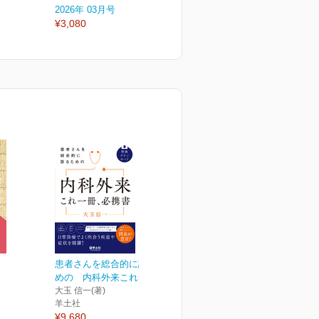
2026年 03月号
2026年 02月号
2
¥3,080
¥3,080
¥
患者さんを総合的に診るた
めの 内科外来これ一冊...
大玉 信一(著)
羊土社
¥9,680