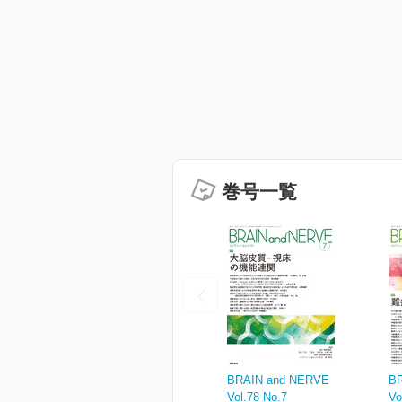
巻号一覧
BRAIN and NERVE
B
Vol.78 No.7
Vo