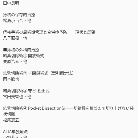
田中良明
痔核の保存的治療
松島小百合・他
痔核手術の周術期管理と合併症予防──現状と展望
八子直樹・他
■痔核の外科的治療
結紮切除術① 開放術式
栗原浩幸・他
結紮切除術② 半閉鎖術式（牽引固定法）
岡本欣也
結紮切除術③ 守谷-松田式
宮田美智也・他
結紮切除術④ Pocket Dissection法──切離縁を根部まで切り上げない袋
状切離
松尾恵五
ALTA単独療法
小野芳人・他