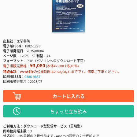
出版社
医学書院
電子版ISSN
1882-1278
電子版発売日
2025/08/04
ページ数
128ページ
判型
A4
フォーマット
PDF（パソコンへのダウンロード不可）
¥3,080
電子版販売価格：
(本体¥2,800＋税10％)
特記事項
Web付録の公開期間は2028/08/31までです。何卒ご了承ください。
印刷版ISSN
0386-9857
印刷版発行年月
2025/07
カートに入れる
ちょっと立ち読み
ご利用方法
ダウンロード型配信サービス（買切型）
同時使用端末数
3
対応OS
iOS最新の２世代前まで / Android最新の２世代前まで