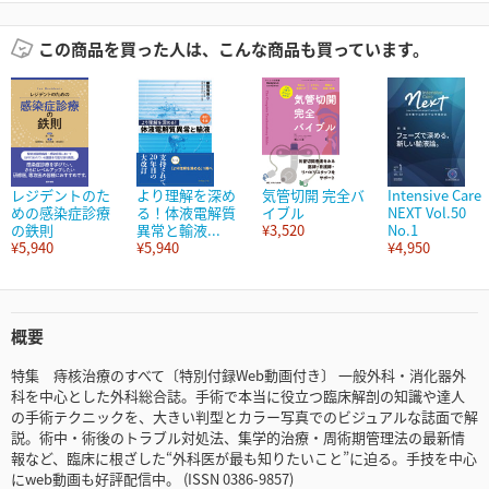
この商品を買った人は、こんな商品も買っています。
レジデントのた
より理解を深め
気管切開 完全バ
Intensive Care
めの感染症診療
る！体液電解質
イブル
NEXT Vol.50
の鉄則
異常と輸液...
¥3,520
No.1
¥5,940
¥5,940
¥4,950
概要
特集 痔核治療のすべて〔特別付録Web動画付き〕 一般外科・消化器外
科を中心とした外科総合誌。手術で本当に役立つ臨床解剖の知識や達人
の手術テクニックを、大きい判型とカラー写真でのビジュアルな誌面で解
説。術中・術後のトラブル対処法、集学的治療・周術期管理法の最新情
報など、臨床に根ざした“外科医が最も知りたいこと”に迫る。手技を中心
にweb動画も好評配信中。 (ISSN 0386-9857)