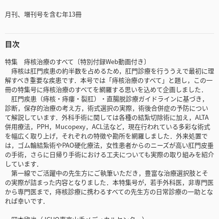
月刊、増刊号を含む年13冊
目次
特集 痔核治療のすべて〔特別付録Web動画付き〕
痔核は肛門疾患の約半数を占めるため，肛門診療を行ううえで最初に理
解すべき重要な疾患です．本号では「痔核治療のすべて」と題し，この一
冊の特集号に痔核治療のすべてを網羅する思いを込めて企画しました．
肛門疾患（痔核・痔瘻・裂肛）・直腸脱診療ガイドラインに基づき，
診断，保存的治療の考え方，術式選択の実際，術後合併症の予防につい
て解説しています．外科手術に関しては各種の結紮切除術に加え，ALTA
併用療法，PPH，Mucopexy，ACL法など，現在行われている多彩な術式
を幅広く取り上げ，それぞれの特徴や勘所を網羅しました．外来処置で
は，ゴム輪結紮術やPAO硬化療法，女性患者からのニーズが高い肛門皮垂
の手術，さらに日帰り手術における工夫についても実際の取り組みを紹介
しています．
第一線でご活躍中の先生方にご執筆いただき，豊富な治療選択肢とそ
の実際が詰まった内容となりました．本特集号が，若手外科医，非専門医
から専門医まで，痔核診療に携わるすべての先生方の日常診療の一助とな
れば幸いです．