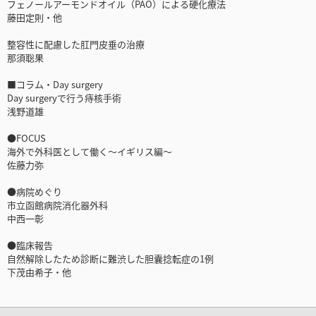
フェノールアーモンドオイル（PAO）による硬化療法
藤田定則・他
整容性に配慮した肛門皮垂の治療
那須聡果
■コラム・Day surgery
Day surgeryで行う痔核手術
浅野道雄
●FOCUS
海外で外科医として働く～イギリス編～
佐藤力弥
●病院めぐり
市立函館病院消化器外科
中西一彰
●臨床報告
自然解除したため診断に難渋した胆囊捻転症の1例
下茂由希子・他