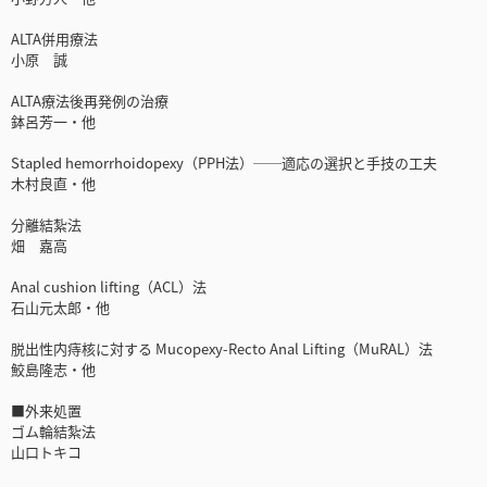
ALTA併用療法
小原 誠
ALTA療法後再発例の治療
鉢呂芳一・他
Stapled hemorrhoidopexy（PPH法）──適応の選択と手技の工夫
木村良直・他
分離結紮法
畑 嘉高
Anal cushion lifting（ACL）法
石山元太郎・他
脱出性内痔核に対する Mucopexy-Recto Anal Lifting（MuRAL）法
鮫島隆志・他
■外来処置
ゴム輪結紮法
山口トキコ