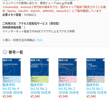
※コンテンツの使用にあたり、専用ビューアisho.jpが必要
※Androidは、Android２世代前の端末のうち、国内キャリア経由で販売されている端
末（Xperia、GALAXY、AQUOS、ARROWS、Nexusなど）にて動作確認しています
必要メモリ容量
76 MB以上
ご利用方法
アクセス型配信サービス（買切型）
同時使用端末数
1
※インターネット経由でのWEBブラウザによるアクセス参照
※導入・利用方法の詳細は
こちら
巻号一覧
臨床外科
臨床外科
臨床外科
臨床外科
Vol.81 No.4
Vol.81 No.3
Vol.81 No.2
Vol.81 No.1
2026年 08月号
2026年 06月号
2026年 04月号
2026年 02月号
¥5,940
¥5,940
¥5,940
¥5,940