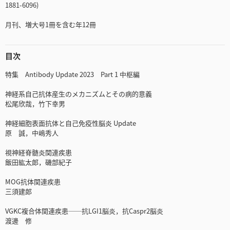
1881-6096)
月刊、増大号1冊を含む年12冊
目次
特集 Antibody Update 2023 Part 1 中枢編
神経系自己抗体産生のメカニズムとその病的意義
松尾欣哉，竹下幸男
神経細胞表面抗体と自己免疫性脳炎 Update
原 誠，中嶋秀人
視神経脊髄炎関連疾患
飯田紘太郎，磯部紀子
MOG抗体関連疾患
三須建郎
VGKC複合体関連疾患──抗LGI1脳炎，抗Caspr2脳炎
渡邊 修