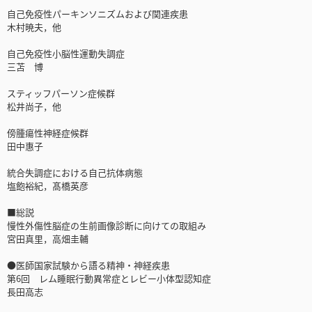
自己免疫性パーキンソニズムおよび関連疾患
木村暁夫，他
自己免疫性小脳性運動失調症
三苫 博
スティッフパーソン症候群
松井尚子，他
傍腫瘍性神経症候群
田中惠子
統合失調症における自己抗体病態
塩飽裕紀，髙橋英彦
■総説
慢性外傷性脳症の生前画像診断に向けての取組み
宮田真里，高畑圭輔
●医師国家試験から語る精神・神経疾患
第6回 レム睡眠行動異常症とレビー小体型認知症
長田高志