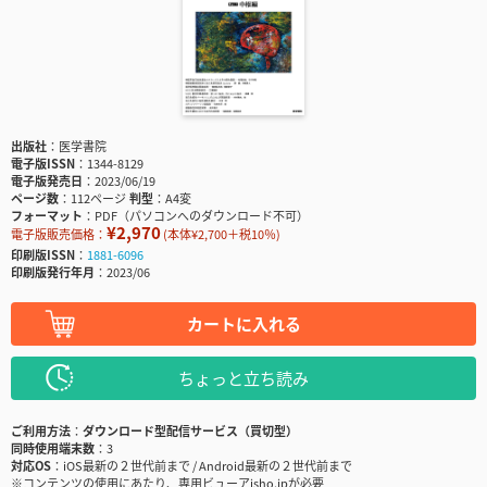
出版社
医学書院
電子版ISSN
1344-8129
電子版発売日
2023/06/19
ページ数
112ページ
判型
A4変
フォーマット
PDF（パソコンへのダウンロード不可）
¥2,970
電子版販売価格：
(本体¥2,700＋税10％)
印刷版ISSN
1881-6096
印刷版発行年月
2023/06
カートに入れる
ちょっと立ち読み
ご利用方法
ダウンロード型配信サービス（買切型）
同時使用端末数
3
対応OS
iOS最新の２世代前まで / Android最新の２世代前まで
※コンテンツの使用にあたり、専用ビューアisho.jpが必要