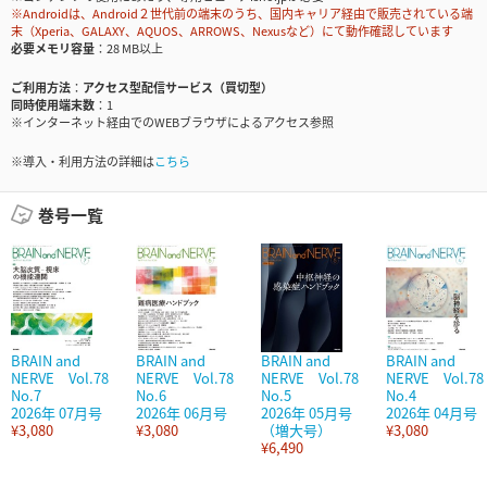
※Androidは、Android２世代前の端末のうち、国内キャリア経由で販売されている端
末（Xperia、GALAXY、AQUOS、ARROWS、Nexusなど）にて動作確認しています
必要メモリ容量
28 MB以上
ご利用方法
アクセス型配信サービス（買切型）
同時使用端末数
1
※インターネット経由でのWEBブラウザによるアクセス参照
※導入・利用方法の詳細は
こちら
巻号一覧
BRAIN and
BRAIN and
BRAIN and
BRAIN and
NERVE Vol.78
NERVE Vol.78
NERVE Vol.78
NERVE Vol.78
No.7
No.6
No.5
No.4
2026年 07月号
2026年 06月号
2026年 05月号
2026年 04月号
¥3,080
¥3,080
（増大号）
¥3,080
¥6,490