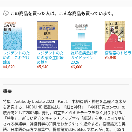
この商品を買った人は、こんな商品も買っています。
レジデントのた
レジデントのた
認知症疾患診療
循環器のトビラ
めの これだけ
めの感染症診療
ガイドライン
¥5,940
輸液
の鉄則
2026
¥4,620
¥5,940
¥6,600
概要
特集 Antibody Update 2023 Part 1 中枢編 脳・神経を基礎と臨床か
ら追究する、MEDLINE 収載雑誌。『脳と神経』 『神経研究の進歩』 の
統合誌として2007年に発刊。時宜をとらえたテーマを深く掘り下げる
「特集」、新しい動向をキャッチアップする「総説」を中心に日々更新
される神経学、神経科学の知見をわかりやすく紹介する。投稿論文も英
語、日本語の両方で募集中。掲載論文はPubMedで検索が可能。 (ISSN