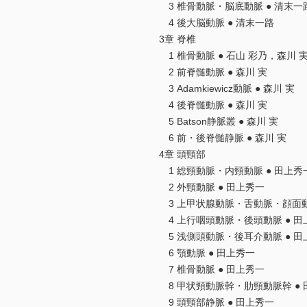
3 椎骨動脈・脳底動脈 ● 清末一
4 後大脳動脈 ● 清末一路
3章 脊椎
1 椎骨動脈 ● 石山 彩乃，森川 
2 前脊髄動脈 ● 森川 実
3 Adamkiewicz動脈 ● 森川 実
4 後脊髄動脈 ● 森川 実
5 Batson静脈叢 ● 森川 実
6 前・後脊髄静脈 ● 森川 実
4章 頭頸部
1 総頸動脈・内頸動脈 ● 田上秀
2 外頸動脈 ● 田上秀一
3 上甲状腺動脈・舌動脈・顔面動
4 上行咽頭動脈・後頭動脈 ● 田
5 浅側頭動脈・後耳介動脈 ● 田
6 顎動脈 ● 田上秀一
7 椎骨動脈 ● 田上秀一
8 甲状頸動脈幹・肋頸動脈幹 ● 
9 頭頸部静脈 ● 田上秀一