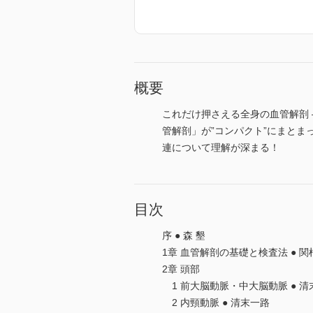
概要
これだけ押さえる全身の血管解剖
管解剖」が”コンパクト”にまとま
連について理解が深まる！
目次
序 ● 森 墾
1章 血管解剖の基礎と検査法 ● 関
2章 頭部
1 前大脳動脈・中大脳動脈 ● 清
2 内頸動脈 ● 清末一路