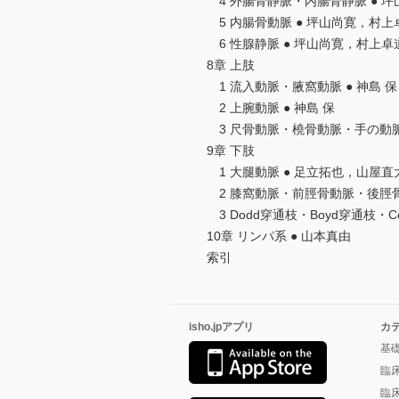
4 外腸骨静脈・内腸骨静脈 ● 
5 内腸骨動脈 ● 坪山尚寛，村上
6 性腺静脈 ● 坪山尚寛，村上卓
8章 上肢
1 流入動脈・腋窩動脈 ● 神島 保
2 上腕動脈 ● 神島 保
3 尺骨動脈・橈骨動脈・手の動脈と
9章 下肢
1 大腿動脈 ● 足立拓也，山屋
2 膝窩動脈・前脛骨動脈・後脛骨
3 Dodd穿通枝・Boyd穿通枝・C
10章 リンパ系 ● 山本真由
索引
isho.jpアプリ
カ
基
臨
臨