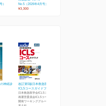
月号）
No.5（2026年4月号）
No.4（2026年増刊号）
N
¥3,300
¥6,050
¥
めの神経診
改訂第5版日本救急医学会
ICLSコースガイドブック
日本救急医学会ICLSコース企
画運営委員会ICLSコース教材
開発ワーキンググループ(編)
羊土社