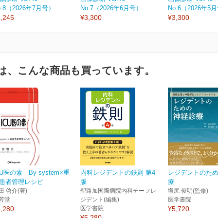
o.8（2026年7月号）
No.7（2026年6月号）
No.6（2026年5
,245
¥3,300
¥3,300
は、こんな商品も買っています。
CU医の素 By system×重
内科レジデントの鉄則 第4
レジデントのた
患者管理レシピ
版
療
田 啓介(著)
聖路加国際病院内科チーフレ
塩尻 俊明(監修)
芳堂
ジデント(編集)
医学書院
,280
医学書院
¥5,720
¥5,280