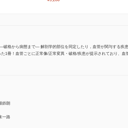
 ―破格から病態まで― 解剖学的部位を同定したり，血管が関与する疾
った1冊！血管ごとに正常像/正常変異・破格/疾患が提示されており、
根鉄朗
末一路