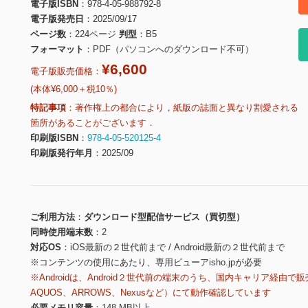
電子版ISBN
978-4-05-988792-8
電子版発売日
2025/09/17
ページ数
224ページ
判型
B5
フォーマット
PDF（パソコンへのダウンロード不可）
¥6,600
電子版販売価格：
(本体¥6,000＋税10％)
特記事項
著作権上の都合により，紙版の誌面と異なり割愛される
箇所があることがございます．
印刷版ISBN
978-4-05-520125-4
印刷版発行年月
2025/09
ご利用方法
ダウンロード型配信サービス（買切型）
同時使用端末数
2
対応OS
iOS最新の２世代前まで / Android最新の２世代前まで
※コンテンツの使用にあたり、専用ビューアisho.jpが必要
※Androidは、Android２世代前の端末のうち、国内キャリア経由で販
AQUOS、ARROWS、Nexusなど）にて動作確認しています
必要メモリ容量
148 MB以上