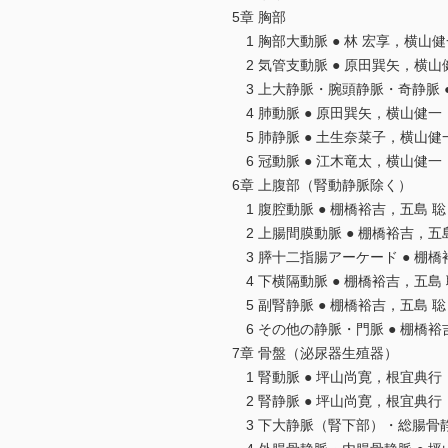
5章 胸部
1 胸部大動脈 ● 林 宏享，横山健
2 気管支動脈 ● 原田巽矢，横山
3 上大静脈・腕頭静脈・奇静脈 
4 肺動脈 ● 原田巽矢，横山健一
5 肺静脈 ● 土生奈菜子，横山健
6 冠動脈 ● 江木竜太，横山健一
6章 上腹部（腎動静脈除く）
1 腹腔動脈 ● 棚橋裕吉，五島 聡
2 上腸間膜動脈 ● 棚橋裕吉，五
3 膵十二指腸アーケード ● 棚橋
4 下横隔動脈 ● 棚橋裕吉，五島 
5 副腎静脈 ● 棚橋裕吉，五島 聡
6 その他の静脈・門脈 ● 棚橋裕
7章 骨盤（泌尿器生殖器）
1 腎動脈 ● 坪山尚寛，根宜典
2 腎静脈 ● 坪山尚寛，根宜典
3 下大静脈（腎下部）・総腸骨静