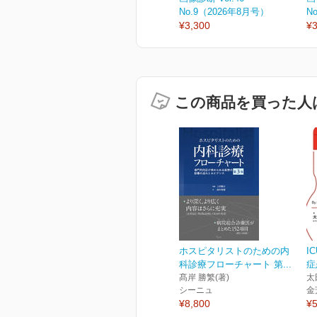
No.9（2026年8月号）
N
¥3,300
¥3
この商品を買った人
ホスピタリストのための内
I
科診療フローチャート 第...
症
髙岸 勝繁(著)
太
シーニュ
金
¥8,800
¥5