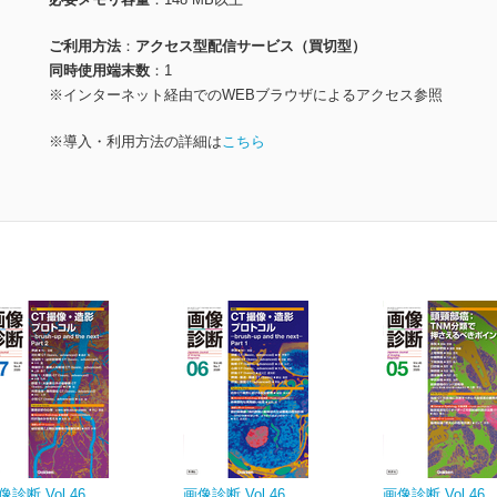
ご利用方法
アクセス型配信サービス（買切型）
同時使用端末数
1
※インターネット経由でのWEBブラウザによるアクセス参照
※導入・利用方法の詳細は
こちら
像診断 Vol.46
画像診断 Vol.46
画像診断 Vol.46