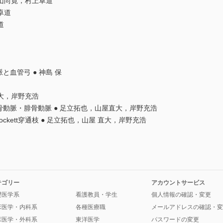
坪山尚寛，村上卓道
卓道
道
血管弓 ● 神島 保
直大，岸野充浩
動脈・腓骨動脈 ● 足立拓也，山屋直大，岸野充浩
ockett穿通枝 ● 足立拓也，山屋 直大，岸野充浩
テゴリー
アカウントサービス
礎医学系
看護教員・学生
個人情報の確認・変更
床医学・内科系
各種医療職
メールアドレスの確認・変
床医学・外科系
東洋医学
パスワードの変更