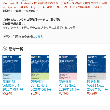
※Androidは、Android２世代前の端末のうち、国内キャリア経由で販売されている端
末（Xperia、GALAXY、AQUOS、ARROWS、Nexusなど）にて動作確認しています
必要メモリ容量
124 MB以上
ご利用方法
アクセス型配信サービス（買切型）
同時使用端末数
1
※インターネット経由でのWEBブラウザによるアクセス参照
※導入・利用方法の詳細は
こちら
巻号一覧
臨床外科
臨床外科
臨床外科
臨床外科
Vol.81 No.4
Vol.81 No.3
Vol.81 No.2
Vol.81 No.1
2026年 08月号
2026年 06月号
2026年 04月号
2026年 02月号
¥5,940
¥5,940
¥5,940
¥5,940