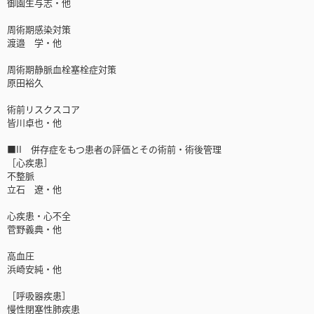
御園生与志・他
周術期感染対策
渡邉 学・他
周術期静脈血栓塞栓症対策
原田裕久
術前リスクスコア
皆川卓也・他
■II 併存症をもつ患者の評価とその術前・術後管理
［心疾患］
不整脈
立石 遼・他
心疾患・心不全
菅野義典・他
高血圧
浜崎安純・他
［呼吸器疾患］
慢性閉塞性肺疾患