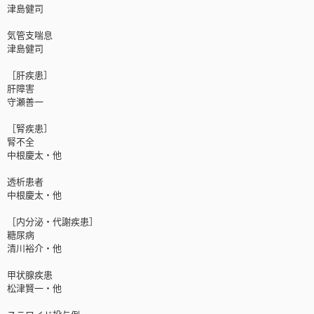
津島健司
気管支喘息
津島健司
［肝疾患］
肝障害
守瀬善一
［腎疾患］
腎不全
中根慶太・他
透析患者
中根慶太・他
［内分泌・代謝疾患］
糖尿病
清川裕介・他
甲状腺疾患
松津賢一・他