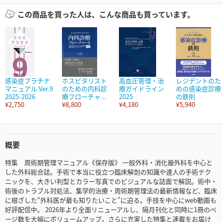
この商品を買った人は、こんな商品も買っています。
感染症プラチナ
ホスピタリスト
高血圧管理・治
レジデントのた
マニュアル Ver.9
のための内科診
療ガイドライン
めの感染症診療
2025-2026
療フローチャ...
2025
の鉄則
¥2,750
¥8,800
¥4,180
¥5,940
概要
特集 周術期管理マニュアル《保存版》 一般外科・消化器外科を中心と
した外科総合誌。手術で本当に役立つ臨床解剖の知識や達人の手術テク
ニックを、大きい判型とカラー写真でのビジュアルな誌面で解説。術中・
術後のトラブル対処法、集学的治療・周術期管理法の最新情報など、臨床
に根ざした“外科医が最も知りたいこと”に迫る。手技を中心にweb動画も
好評配信中。 2026年より全面リニューアルし、隔月刊化と同時に1冊のペ
ージ数を大幅にボリュームアップ。さらに充実した特集と連載をお届け