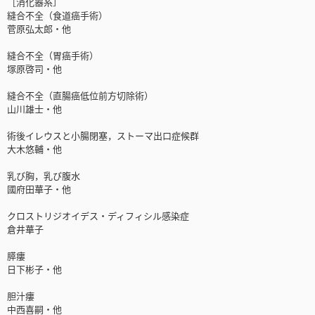
［消化器系］
縫合不全（食道癌手術）
菅原弘太郎・他
縫合不全（胃癌手術）
塚原啓司・他
縫合不全（直腸癌低位前方切除術）
山川雄士・他
術後イレウスと小腸閉塞，ストーマ出口症候群
大木悠輔・他
乳び胸，乳び腹水
國府田華子・他
クロストリジオイデス・ディフィシル感染症
倉井華子
膵瘻
日下彬子・他
胆汁瘻
中西喜嗣・他