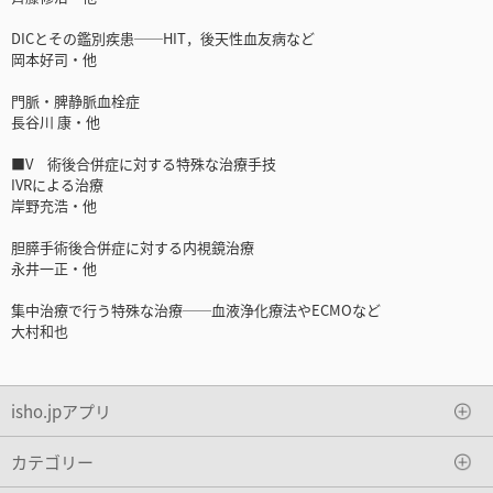
DICとその鑑別疾患──HIT，後天性血友病など
岡本好司・他
門脈・脾静脈血栓症
長谷川 康・他
■V 術後合併症に対する特殊な治療手技
IVRによる治療
岸野充浩・他
胆膵手術後合併症に対する内視鏡治療
永井一正・他
集中治療で行う特殊な治療──血液浄化療法やECMOなど
大村和也
isho.jpアプリ
カテゴリー