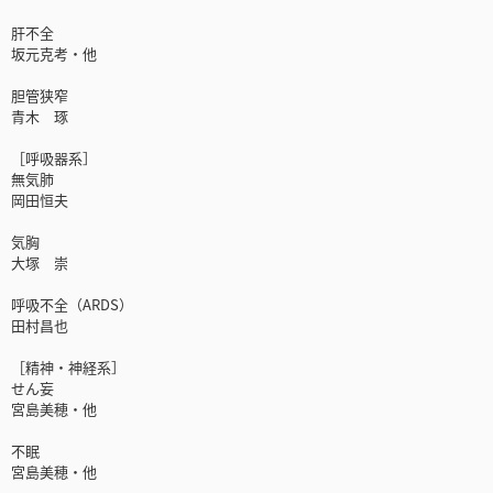
肝不全
坂元克考・他
胆管狭窄
青木 琢
［呼吸器系］
無気肺
岡田恒夫
気胸
大塚 崇
呼吸不全（ARDS）
田村昌也
［精神・神経系］
せん妄
宮島美穂・他
不眠
宮島美穂・他