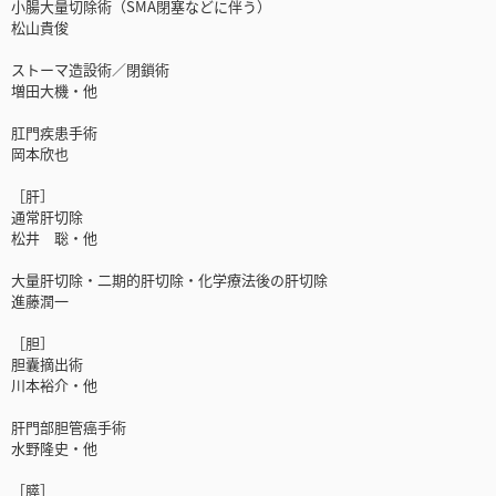
小腸大量切除術（SMA閉塞などに伴う）
松山貴俊
ストーマ造設術／閉鎖術
増田大機・他
肛門疾患手術
岡本欣也
［肝］
通常肝切除
松井 聡・他
大量肝切除・二期的肝切除・化学療法後の肝切除
進藤潤一
［胆］
胆囊摘出術
川本裕介・他
肝門部胆管癌手術
水野隆史・他
［膵］