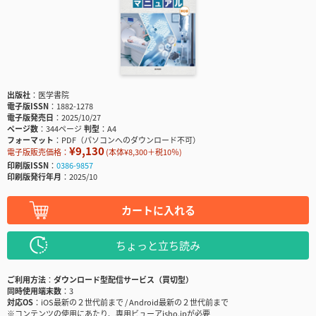
出版社
医学書院
電子版ISSN
1882-1278
電子版発売日
2025/10/27
ページ数
344ページ
判型
A4
フォーマット
PDF（パソコンへのダウンロード不可）
¥9,130
電子版販売価格：
(本体¥8,300＋税10％)
印刷版ISSN
0386-9857
印刷版発行年月
2025/10
カートに入れる
ちょっと立ち読み
ご利用方法
ダウンロード型配信サービス（買切型）
同時使用端末数
3
対応OS
iOS最新の２世代前まで / Android最新の２世代前まで
※コンテンツの使用にあたり、専用ビューアisho.jpが必要