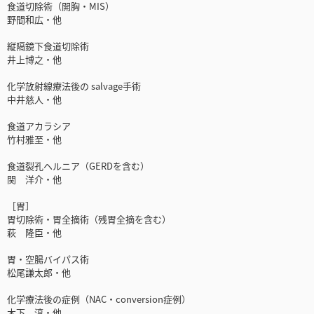
食道切除術（開胸・MIS）
野間和広・他
縦隔鏡下食道切除術
井上博之・他
化学放射線療法後の salvage手術
中井慈人・他
食道アカラシア
竹村雅至・他
食道裂孔ヘルニア（GERDを含む）
関 洋介・他
［胃］
胃切除術・胃全摘術（残胃全摘を含む）
萩 隆臣・他
胃・空腸バイパス術
松尾謙太郎・他
化学療法後の症例（NAC・conversion症例）
木下 淳・他