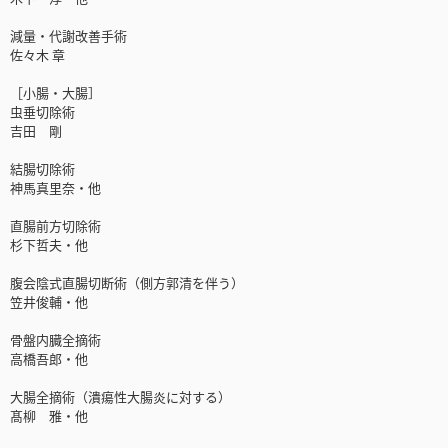
減量・代謝改善手術
佐々木 章
［小腸・大腸］
虫垂切除術
吉田 剛
結腸切除術
神馬真里奈・他
直腸前方切除術
杉下哲夫・他
腹会陰式直腸切断術（側方郭清を伴う）
笠井俊輔・他
骨盤内臓全摘術
高橋吾郎・他
大腸全摘術（潰瘍性大腸炎に対する）
髙柳 雅・他