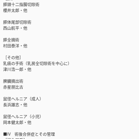
膵頭十二指腸切除術
櫻井太郎・他
膵体尾部切除術
西山航平・他
膵全摘術
村田泰洋・他
［その他］
乳癌の手術（乳房全切除術を中心に）
津川浩一郎・他
脾臓摘出術
赤星朋比古
鼠径ヘルニア（成人）
長浜雄志・他
鼠径ヘルニア（小児）
岡本健太郎・他
■IV 術後合併症とその管理