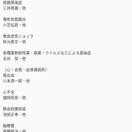
尿路感染症
三井將雄・他
壊死性筋膜炎
小芝弘慈・他
敗血症性ショック
秋元寿文・他
各種薬剤耐性菌・真菌・ウイルスなどによる感染症
北谷 栞・他
［心・血管・血液凝固系］
後出血
川本潤一郎・他
心不全
國岡信吾・他
肺血栓塞栓症
池田正孝・他
脳梗塞
齊藤修治・他