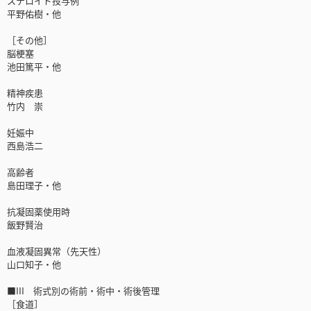
ステロイド投与例
平野佑樹・他
［その他］
脳梗塞
池田篤平・他
精神疾患
竹内 崇
妊娠中
西島浩二
高齢者
島田理子・他
抗凝固薬使用時
飯野賢治
血液凝固異常（先天性）
山口知子・他
■III 術式別の術前・術中・術後管理
［食道］