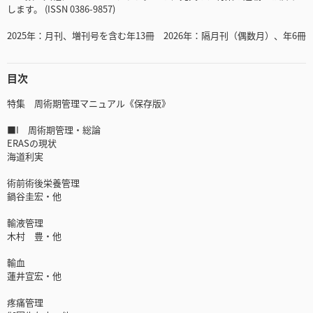
します。 (ISSN 0386-9857)
2025年：月刊、増刊号を含む年13冊 2026年：隔月刊（偶数月）、年6冊
目次
特集 周術期管理マニュアル《保存版》
■I 周術期管理・総論
ERASの現状
海道利実
術前術後栄養管理
鍋谷圭宏・他
輸液管理
木村 豊・他
輸血
蓮井宣宏・他
疼痛管理