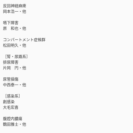
反回神経麻痺
岡本浩一・他
嚥下障害
原 和也・他
コンパートメント症候群
松田明久・他
［腎・尿路系］
排尿障害
片岡 円・他
尿管損傷
中西泰一・他
［感染系］
創感染
大毛宏喜
腹腔内膿瘍
鶴田雅士・他