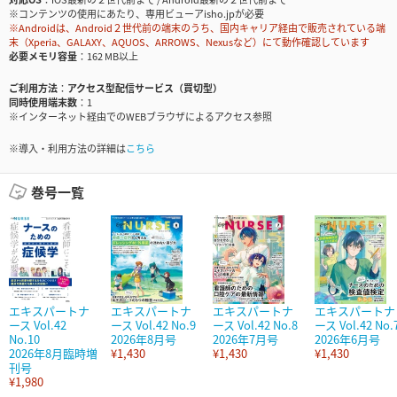
※コンテンツの使用にあたり、専用ビューアisho.jpが必要
※Androidは、Android２世代前の端末のうち、国内キャリア経由で販売されている端
末（Xperia、GALAXY、AQUOS、ARROWS、Nexusなど）にて動作確認しています
必要メモリ容量
162 MB以上
ご利用方法
アクセス型配信サービス（買切型）
同時使用端末数
1
※インターネット経由でのWEBブラウザによるアクセス参照
※導入・利用方法の詳細は
こちら
巻号一覧
エキスパートナ
エキスパートナ
エキスパートナ
エキスパートナ
ース Vol.42
ース Vol.42 No.9
ース Vol.42 No.8
ース Vol.42 No.
No.10
2026年8月号
2026年7月号
2026年6月号
2026年8月臨時増
¥1,430
¥1,430
¥1,430
刊号
¥1,980