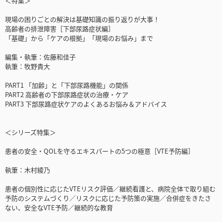
＜特集＞
現場の困りごとの解決は基礎知識の振り返りが大事！
高齢者の排泄障害［下部尿路症状編］
「基礎」から「ケアの根拠」「現場のお悩み」まで
編集・執筆：佐藤和佳子
執筆：牧野貴大
PART1 「加齢」と「下部尿路機能」の関係
PART2 高齢者の下部尿路症状の治療・ケア
PART3 下部尿路症状ケアのよくあるお悩み＆アドバイス
＜シリーズ特集＞
患者の安全・QOLを守るエキスパートの5つの極意［VTE予防編］
執筆：木村綾乃
患者の個別性に応じたVTEリスク評価／継続看護と、病院全体で取り組む
予防のシステムづくり／リスクに応じた予防策の実施／合併症をきたさ
ない、安全なVTE予防／継続的な教育