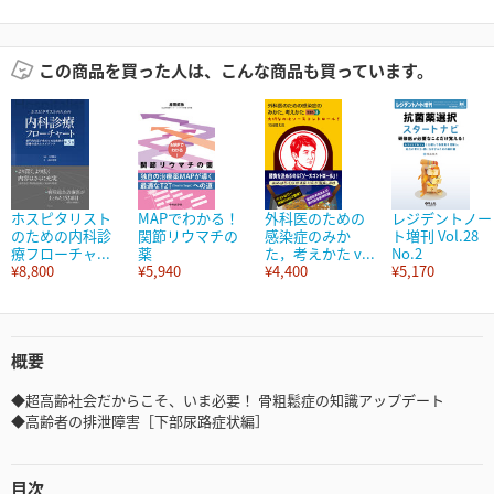
この商品を買った人は、こんな商品も買っています。
ホスピタリスト
MAPでわかる！
外科医のための
レジデントノー
のための内科診
関節リウマチの
感染症のみか
ト増刊 Vol.28
療フローチャ...
薬
た，考えかた v...
No.2
¥8,800
¥5,940
¥4,400
¥5,170
概要
◆超高齢社会だからこそ、いま必要！ 骨粗鬆症の知識アップデート
◆高齢者の排泄障害［下部尿路症状編］
目次