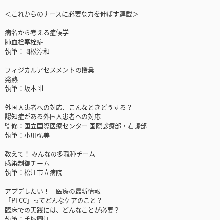
＜これからのナースに必要な力を伸ばす連載＞
病名から考える症候学
肺血栓塞栓症
執筆：國松淳和
フィジカルアセスメントの授業
発熱
執筆：坂本 壮
外国人患者への対応、こんなときどうする？
認知症がある外国人患者への対応
監修：国立国際医療センター 国際診療部・看護部
執筆：小川弘美
教えて！ みんなの多職種チーム
感染制御チーム
執筆：松江市立病院
アプデしたい！ 医療の最新情報
「PFCC」ってどんなケアのこと？
臨床での実践には、どんなことが必要？
執筆：手塚園江