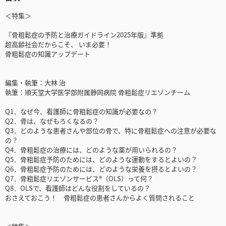
＜特集＞
『骨粗鬆症の予防と治療ガイドライン2025年版』準拠
超高齢社会だからこそ、 いま必要！
骨粗鬆症の知識アップデート
編集・執筆：大林 治
執筆：順天堂大学医学部附属静岡病院 骨粗鬆症リエゾンチーム
Q1．なぜ今、看護師に骨粗鬆症の知識が必要なの？
Q2．骨は、なぜもろくなるの？
Q3．どのような患者さんや部位の骨で、特に骨粗鬆症への注意が必要な
の？
Q4．骨粗鬆症の治療には、どのような薬が用いられるの？
Q5．骨粗鬆症予防のためには、どのような運動をするとよいの？
Q6．骨粗鬆症予防のためには、どのような栄養を摂るとよいの？
Q7．骨粗鬆症リエゾンサービス®（OLS）って何？
Q8．OLSで、看護師はどんな役割をしているの？
おさえておこう！ 骨粗鬆症の患者さんからよく質問されること