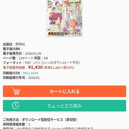
出版社
照林社
電子版ISBN
電子版発売日
2026/01/20
ページ数
124ページ
判型
AB
フォーマット
PDF（パソコンへのダウンロード不可）
¥1,430
電子版販売価格：
(本体¥1,300＋税10％)
印刷版ISSN
0911-0194
印刷版発行年月
2026/01
カートに入れる
ちょっと立ち読み
ご利用方法
ダウンロード型配信サービス（買切型）
同時使用端末数
2
対応OS
iOS最新の２世代前まで / Android最新の２世代前まで