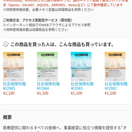
※Androidは、Android２世代前の端末のうち、国内キャリア経由で販売されている端
末（Xperia、GALAXY、AQUOS、ARROWS、Nexusなど）にて動作確認しています
※同時使用端末数、必要メモリ容量は収録商品を参照ください
ご利用方法
アクセス型配信サービス（買切型）
※インターネット経由でのWEBブラウザによるアクセス参照
※同時使用端末数は収録商品を参照ください
この商品を買った人は、こんな商品も買っています。
社会保険旬報
社会保険旬報
社会保険旬報
社会保険旬報
№2985
№2984
№2983
№2982
¥1,100
¥1,100
¥1,100
¥1,100
概要
医療提供に関わるすべての皆様へ、事業経営に役立つ情報を提供する“オ