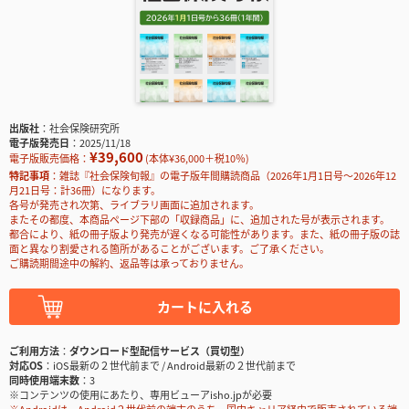
出版社
社会保険研究所
電子版発売日
2025/11/18
¥39,600
電子版販売価格：
(本体¥36,000＋税10％)
特記事項
雑誌『社会保険旬報』の電子版年間購読商品（2026年1月1日号～2026年12
月21日号：計36冊）になります。
各号が発売され次第、ライブラリ画面に追加されます。
またその都度、本商品ページ下部の「収録商品」に、追加された号が表示されます。
都合により、紙の冊子版より発売が遅くなる可能性があります。また、紙の冊子版の誌
面と異なり割愛される箇所があることがございます。ご了承ください。
ご購読期間途中の解約、返品等は承っておりません。
カートに入れる
ご利用方法
ダウンロード型配信サービス（買切型）
対応OS
iOS最新の２世代前まで / Android最新の２世代前まで
同時使用端末数
3
※コンテンツの使用にあたり、専用ビューアisho.jpが必要