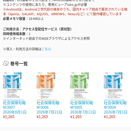
※コンテンツの使用にあたり、専用ビューアisho.jpが必要
※Androidは、Android２世代前の端末のうち、国内キャリア経由で販売されている端
末（Xperia、GALAXY、AQUOS、ARROWS、Nexusなど）にて動作確認しています
必要メモリ容量
18 MB以上
ご利用方法
アクセス型配信サービス（買切型）
同時使用端末数
1
※インターネット経由でのWEBブラウザによるアクセス参照
※導入・利用方法の詳細は
こちら
巻号一覧
社会保険旬報
社会保険旬報
社会保険旬報
社会保険旬報
№3007
№3006
№3005
№3004
2026年8月1日
2026年7月21日
2026年7月11日
2026年7月1日
¥1,265
¥1,265
¥1,265
¥1,265