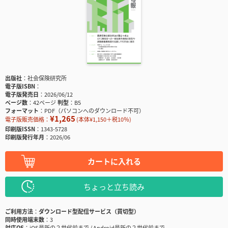
出版社
社会保険研究所
電子版ISBN
電子版発売日
2026/06/12
ページ数
42ページ
判型
B5
フォーマット
PDF（パソコンへのダウンロード不可）
¥1,265
電子版販売価格：
(本体¥1,150＋税10％)
印刷版ISSN
1343-5728
印刷版発行年月
2026/06
カートに入れる
ちょっと立ち読み
ご利用方法
ダウンロード型配信サービス（買切型）
同時使用端末数
3
対応OS
iOS最新の２世代前まで / Android最新の２世代前まで