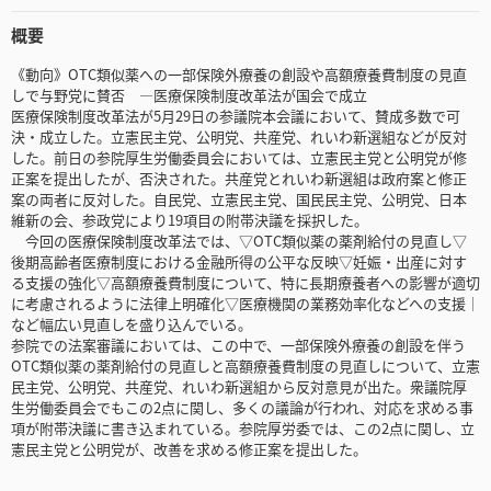
概要
《動向》OTC類似薬への一部保険外療養の創設や高額療養費制度の見直
しで与野党に賛否 ―医療保険制度改革法が国会で成立
医療保険制度改革法が5月29日の参議院本会議において、賛成多数で可
決・成立した。立憲民主党、公明党、共産党、れいわ新選組などが反対
した。前日の参院厚生労働委員会においては、立憲民主党と公明党が修
正案を提出したが、否決された。共産党とれいわ新選組は政府案と修正
案の両者に反対した。自民党、立憲民主党、国民民主党、公明党、日本
維新の会、参政党により19項目の附帯決議を採択した。
今回の医療保険制度改革法では、▽OTC類似薬の薬剤給付の見直し▽
後期高齢者医療制度における金融所得の公平な反映▽妊娠・出産に対す
る支援の強化▽高額療養費制度について、特に長期療養者への影響が適切
に考慮されるように法律上明確化▽医療機関の業務効率化などへの支援│
など幅広い見直しを盛り込んでいる。
参院での法案審議においては、この中で、一部保険外療養の創設を伴う
OTC類似薬の薬剤給付の見直しと高額療養費制度の見直しについて、立憲
民主党、公明党、共産党、れいわ新選組から反対意見が出た。衆議院厚
生労働委員会でもこの2点に関し、多くの議論が行われ、対応を求める事
項が附帯決議に書き込まれている。参院厚労委では、この2点に関し、立
憲民主党と公明党が、改善を求める修正案を提出した。