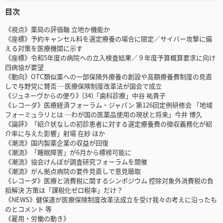
目次
《視点》薬局の評価軸 立地か機能か
《座標》予約キャンセル料を選定療養の場合に限定／サイバー攻撃に備
える対策を医療機関に示す
《座標》令和5年度の病院への立入検査結果／９年度予算概算要求に向け
四病協が要望
《動向》OTC類似薬への一部保険外療養の創設や高額療養費制度の見直
しで与野党に賛否 ─医療保険制度改革法が国会で成立
《ジュネーヴからの便り》(34)「歯科診療」中谷 祐貴子
《レコーダ》医療経済フォーラム・ジャパン 第126回定例研修会 「地域
フォーミュラリとは ─わが国の医薬品使用の現状と将来」今井 博久
《論評》「紹介状なしの初診患者に対する選定療養費の徴収義務化が紹
介率に与えた影響」射場 在紗 ほか
《潮流》国内製薬企業の収益が回復
《潮流》「睡眠障害」が6月から標榜可能に
《潮流》協会けんぽが調査研究フォーラムを開催
《潮流》がん拠点病院の要件見直しで意見聴取
《レコーダ》医療と消費税に関するシンポジウム 控除対象外消費税の負
担解決 方策は「課税化ゼロ税率」だけ？
《NEWS》健保連が医療保険制度改革法成立を受け我々の考えに沿ったも
のとコメント 等
《雇用・労働の動き》