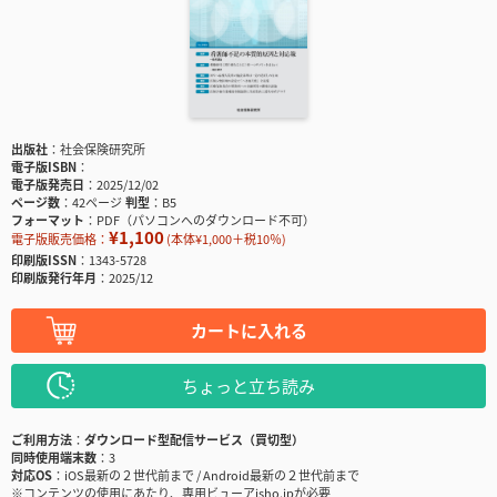
出版社
社会保険研究所
電子版ISBN
電子版発売日
2025/12/02
ページ数
42ページ
判型
B5
フォーマット
PDF（パソコンへのダウンロード不可）
¥1,100
電子版販売価格：
(本体¥1,000＋税10％)
印刷版ISSN
1343-5728
印刷版発行年月
2025/12
カートに入れる
ちょっと立ち読み
ご利用方法
ダウンロード型配信サービス（買切型）
同時使用端末数
3
対応OS
iOS最新の２世代前まで / Android最新の２世代前まで
※コンテンツの使用にあたり、専用ビューアisho.jpが必要