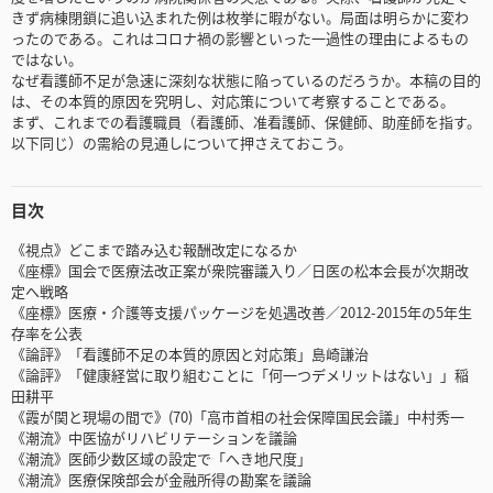
きず病棟閉鎖に追い込まれた例は枚挙に暇がない。局面は明らかに変わ
ったのである。これはコロナ禍の影響といった一過性の理由によるもの
ではない。
なぜ看護師不足が急速に深刻な状態に陥っているのだろうか。本稿の目的
は、その本質的原因を究明し、対応策について考察することである。
まず、これまでの看護職員（看護師、准看護師、保健師、助産師を指す。
以下同じ）の需給の見通しについて押さえておこう。
目次
《視点》どこまで踏み込む報酬改定になるか
《座標》国会で医療法改正案が衆院審議入り／日医の松本会長が次期改
定へ戦略
《座標》医療・介護等支援パッケージを処遇改善／2012-2015年の5年生
存率を公表
《論評》「看護師不足の本質的原因と対応策」島崎謙治
《論評》「健康経営に取り組むことに「何一つデメリットはない」」稲
田耕平
《霞が関と現場の間で》(70)「高市首相の社会保障国民会議」中村秀一
《潮流》中医協がリハビリテーションを議論
《潮流》医師少数区域の設定で「へき地尺度」
《潮流》医療保険部会が金融所得の勘案を議論