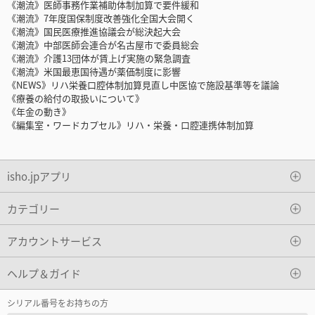
《潮流》医師事務作業補助体制加算で要件緩和
《潮流》7年度国保制度改善強化全国大会開く
《潮流》国民医療推進協議会が総決起大会
《潮流》中部医師会連合が名古屋市で委員総会
《潮流》介護13団体が賃上げ実施の緊急調査
《潮流》米国最恵国待遇が薬価制度に影響
《NEWS》リハ栄養口腔体制加算見直し中医協で施設基準等を議論
《療養の給付の取扱いについて》
《年金の動き》
《編集室・ワードカプセル》リハ・栄養・口腔連携体制加算
isho.jpアプリ
カテゴリー
アカウントサービス
ヘルプ＆ガイド
シリアル番号をお持ちの方