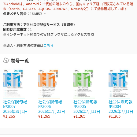
※Androidは、Android２世代前の端末のうち、国内キャリア経由で販売されている端
末（Xperia、GALAXY、AQUOS、ARROWS、Nexusなど）にて動作確認しています
必要メモリ容量
16 MB以上
ご利用方法
アクセス型配信サービス（買切型）
同時使用端末数
1
※インターネット経由でのWEBブラウザによるアクセス参照
※導入・利用方法の詳細は
こちら
巻号一覧
社会保険旬報
社会保険旬報
社会保険旬報
社会保険旬報
№3007
№3006
№3005
№3004
2026年8月1日
2026年7月21日
2026年7月11日
2026年7月1日
¥1,265
¥1,265
¥1,265
¥1,265