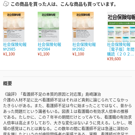
この商品を買った人は、こんな商品も買っています。
社会保険旬報
社会保険旬報
社会保険旬報
社会保険旬報
№2985
№2984
№2982
［電子版］年間
¥1,100
¥1,100
¥1,100
購読（２０２...
¥39,600
概要
《論評》「看護師不足の本質的原因と対応策」島崎謙治
介護の人材不足に比べ看護師不足はそれほど真剣に論じられてこなかっ
たきらいがある。また、看護師不足は今に始まったことではなく、昔から
あった問題だという識者もいる。図表１は看護職の有効求人倍率の推移
である。たしかに、この７年半の期間だけとってみても、看護職の有効求
人倍率は高止まりしており、大きな変化はないように見える。しかし、現
場の感覚はこれとは異なる。この数年の間に看護師不足は急速に深刻の
度を増したというのが病院関係者の実感である。実際、看護師が充足で