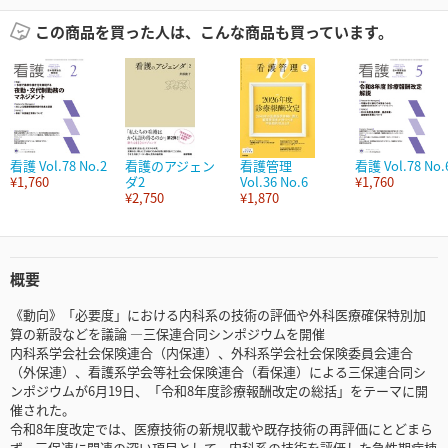
この商品を買った人は、こんな商品も買っています。
看護 Vol.78 No.2
看護のアジェン
看護管理
看護 Vol.78 No.
¥1,760
ダ2
Vol.36 No.6
¥1,760
¥2,750
¥1,870
概要
《動向》「必要度」における内科系の技術の評価や外科医療確保特別加
算の新設などを議論 ―三保連合同シンポジウムを開催
内科系学会社会保険連合（内保連）、外科系学会社会保険委員会連合
（外保連）、看護系学会等社会保険連合（看保連）による三保連合同シ
ンポジウムが6月19日、「令和8年度診療報酬改定の総括」をテーマに開
催された。
令和8年度改定では、医療技術の新規収載や既存技術の再評価にとどまら
ず、三保連に関連の深い項目として、内科系の技術を評価した急性期病棟