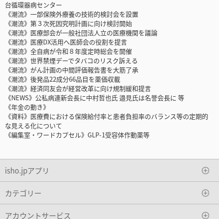
台循環器病センター
《潮流》一部保険外療養の技術的検討会を設置
《潮流》第３次死因究明計画に向け検討開始
《潮流》医療部会が一般社団法人立の医療機関を議論
《潮流》医療DX活用へ医師会の役割を提言
《潮流》全自病が令和８年度定時総会を開催
《潮流》世界禁煙デーでタバコのリスク訴える
《潮流》がん計画の中間評価報告書を大筋了承
《潮流》後発品22成分66品目を薬価収載
《潮流》経済同友会が経営改革に向け規制緩和提言
《NEWS》公私病連新会長に中村哲也氏 邉見氏は名誉会長に 等
《年金の動き》
《資料》医療費における保険給付率と患者負担率のバランス等の定期的
な見える化について
《編集室・ワードカプセル》GLP-1受容体作動薬等
isho.jpアプリ
カテゴリー
アカウントサービス