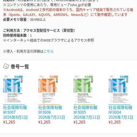
※コンテンツの使用にあたり、専用ビューアisho.jpが必要
※Androidは、Android２世代前の端末のうち、国内キャリア経由で販売されている端
末（Xperia、GALAXY、AQUOS、ARROWS、Nexusなど）にて動作確認しています
必要メモリ容量
36 MB以上
ご利用方法
アクセス型配信サービス（買切型）
同時使用端末数
1
※インターネット経由でのWEBブラウザによるアクセス参照
※導入・利用方法の詳細は
こちら
巻号一覧
社会保険旬報
社会保険旬報
社会保険旬報
社会保険旬報
№3007
№3006
№3005
№3004
2026年8月1日
2026年7月21日
2026年7月11日
2026年7月1日
¥1,265
¥1,265
¥1,265
¥1,265