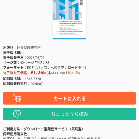
出版社
社会保険研究所
電子版ISBN
電子版発売日
2026/07/02
ページ数
42ページ
判型
B5
フォーマット
PDF（パソコンへのダウンロード不可）
¥1,265
電子版販売価格：
(本体¥1,150＋税10％)
印刷版ISSN
1343-5728
印刷版発行年月
2026/07
カートに入れる
ちょっと立ち読み
ご利用方法
ダウンロード型配信サービス（買切型）
同時使用端末数
3
対応OS
iOS最新の２世代前まで / Android最新の２世代前まで