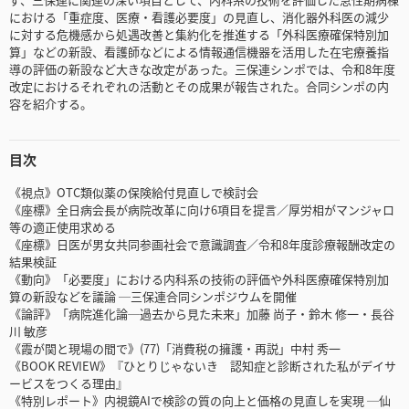
における「重症度、医療・看護必要度」の見直し、消化器外科医の減少
に対する危機感から処遇改善と集約化を推進する「外科医療確保特別加
算」などの新設、看護師などによる情報通信機器を活用した在宅療養指
導の評価の新設など大きな改定があった。三保連シンポでは、令和8年度
改定におけるそれぞれの活動とその成果が報告された。合同シンポの内
容を紹介する。
目次
《視点》OTC類似薬の保険給付見直しで検討会
《座標》全日病会長が病院改革に向け6項目を提言／厚労相がマンジャロ
等の適正使用求める
《座標》日医が男女共同参画社会で意識調査／令和8年度診療報酬改定の
結果検証
《動向》「必要度」における内科系の技術の評価や外科医療確保特別加
算の新設などを議論 ─三保連合同シンポジウムを開催
《論評》「病院進化論─過去から見た未来」加藤 尚子・鈴木 修一・長谷
川 敏彦
《霞が関と現場の間で》(77)「消費税の擁護・再説」中村 秀一
《BOOK REVIEW》『ひとりじゃないき 認知症と診断された私がデイサ
ービスをつくる理由』
《特別レポート》内視鏡AIで検診の質の向上と価格の見直しを実現 ─仙