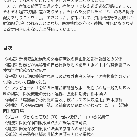
一方で、病院と診療所の違いや、病院の中でもさまざまな形態によって、
それぞれ経営状態に差があります。それらを反映したメリハリのある財源
配分を行うことを主張してきました。結果として、費用構造等を反映した
財源配分が行われることになり、医療機能の分化・連携、強化にもつなが
る改定内容にもなったと評価しています。
目次
《視点》新地域医療構想の必要病床数の適正化と診療報酬との関係
《座標》財務省が高齢者の自己負担原則３割を主張／中東情勢影響で医
療物資供給確保に対応中
《座標》OTC類似薬給付見直しの対象外患者を例示／医療物資等の安定
供給について国会で質疑
《インタビュー》「令和８年度診療報酬改定 急性期病院一般入院基本
料の創設 医療機能の分化・連携、強化に期待」松本 真人
《論評》「曝露前予防内服の普及手段としての保険適用」鈴木康裕
《連載》「水俣病問題 認定と補償の問題にかかわって（5）」【最終
回】和田 勝
《ジュネーヴからの便り》(33)「世界保健デー」中谷 祐貴子
《潮流》医療保険制度改革法案が衆議院で可決
《潮流》医療保険制度改革法案で参考人の意見聴取
《潮流》外来過多区域の非協力医師をナビイ掲載へ