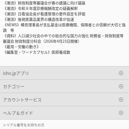
《潮流》財政制度等審議会が春の建議に向け議論
《潮流》令和８年度診療報酬改定の疑義解釈
《潮流》日看協会長が看護管理の要件設定を評価
《潮流》後発医薬品業界の構造改革が加速
《NEWS》樽見理事長が支払基金は医療機関、保険者との信頼が大切と強
調 等
《資料》人口減少社会の中での総合的な国力の強化 財務省・財政制度等
審議会 財政制度分科会（2026年4月23日開催）
《雇用・労働の動き》
《編集室・ワードカプセル》医師養成数
isho.jpアプリ
カテゴリー
アカウントサービス
ヘルプ＆ガイド
シリアル番号をお持ちの方