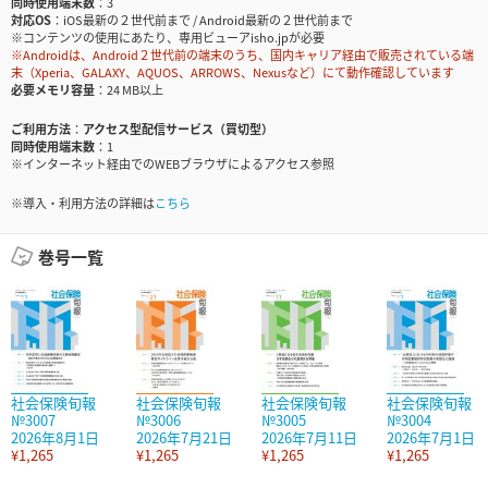
同時使用端末数
3
対応OS
iOS最新の２世代前まで / Android最新の２世代前まで
※コンテンツの使用にあたり、専用ビューアisho.jpが必要
※Androidは、Android２世代前の端末のうち、国内キャリア経由で販売されている端
末（Xperia、GALAXY、AQUOS、ARROWS、Nexusなど）にて動作確認しています
必要メモリ容量
24 MB以上
ご利用方法
アクセス型配信サービス（買切型）
同時使用端末数
1
※インターネット経由でのWEBブラウザによるアクセス参照
※導入・利用方法の詳細は
こちら
巻号一覧
社会保険旬報
社会保険旬報
社会保険旬報
社会保険旬報
№3007
№3006
№3005
№3004
2026年8月1日
2026年7月21日
2026年7月11日
2026年7月1日
¥1,265
¥1,265
¥1,265
¥1,265