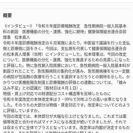
概要
《インタビュー》「令和８年度診療報酬改定 急性期病院一般入院基本
料の創設 医療機能の分化・連携、強化に期待」健康保険組合連合会前
理事 松本真人
令和８年度診療報酬改定の６月実施にあたり、中医協で議論を行った支払
側と診療側に話をきく。今回は、支払側を代表して健康保険組合連合会
の松本真人理事（当時）にインタビューした。松本理事は、今回の改定
について、医療機能の分化・連携、強化を推進するための見直しになった
と評価した。特に急性期入院医療において、急性期病院一般入院基本料が
創設されたことで、急性期病院の集約化が進み、急性期病棟をもつ一定数
の病院が包括期の医療を行うことを選択するだろうとの期待を示した。か
かりつけ医機能報告制度と診療報酬の評価との連動については、「踏み
込み不足」との認識だ（取材日は４月１日）。
物価・賃上げ対応での財源配分コスト構造等を反映したものに
令和８年度改定の本体改定率は３・09％で30年ぶりの高い水準となりま
した。そのうちの大部分は物価・賃金対応です。改定率についてどのよう
に評価していますか。
今回の改定では、本体部分が大幅な引上げとなりました。これまでは薬
価等改定と合わせればマイナスになる改定が続いてきましたが、それで
は収まらずに全体でプラスとなっています。改定率は内閣が決定するもの
であり、それを前提として年明けの中医協に臨みました。