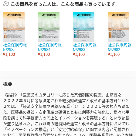
この商品を買った人は、こんな商品も買っています。
社会保険旬報
社会保険旬報
社会保険旬報
社会保険旬報
№2985
№2984
№2983
№2982
¥1,100
¥1,100
¥1,100
¥1,100
概要
《論評》「医薬品のカテゴリーに応じた薬価制度の提案」山瀬博之
２０２２年６月に閣議決定された経済財政運営と改革の基本方針２０２
２では、「経済安全保障や医薬品産業ビジョン２０２１等の観点も踏ま
え、医薬品の品質・安定供給の確保とともに創薬力を強化し、様々な手
段を講じて科学技術力の向上とイノベーションを実現する」という記載
が盛り込まれた。これ以降の経済財政運営と改革の基本方針においても
「イノベーションの推進」と「安定供給確保」に関する内容が記載され
ており、医薬品政策の重要な方針となっている。医薬品業界はこの２本柱