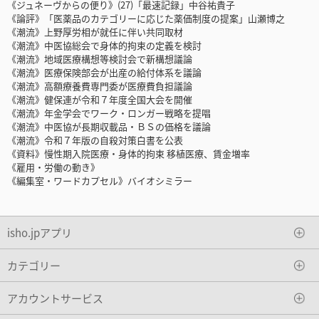
《ジュネーヴからの便り》(27)「最速記録」中谷祐貴子
《論評》「医薬品のカテゴリーに応じた薬価制度の提案」山瀬博之
《潮流》上野厚労相が就任に伴い共同取材
《潮流》中医協総会で身体的拘束の定義を検討
《潮流》地域医療構想等検討会で新構想議論
《潮流》医療保険部会が出産の給付体系を議論
《潮流》高額療養費専門委が医療費負担議論
《潮流》健保連が令和７年度全国大会を開催
《潮流》年金学会でワーク・ロンガー戦略を提唱
《潮流》中医協が長期収載品・ＢＳの価格を議論
《潮流》令和７年版の自殺対策白書を公表
《資料》慢性期入院医療・身体的拘束 移植医療、賃金増率
《雇用・労働の動き》
《編集室・ワードカプセル》バイオシミラー
isho.jpアプリ
カテゴリー
アカウントサービス