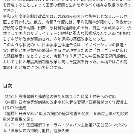
を達成することによって国民の健康と生命を守るべく様々な取組みを行っ
てきた。
令和６年度薬価制度改革ではこの取組みの大きな後押しとなるルール見
直しが行われた。他方、令和７年度には、平均乖離率が縮小し、急激かつ
持続的な物価高騰、円安、原材料調達難度の上昇、賃金上昇政策など、依
然として国内のサプライチェーン維持に重大な影響が及んでいるにも拘わ
らず中間年改定が実施され、８年連続の薬価改定となった。
このような状況の中、日本製薬団体連合会は、イノベーションの推進・
安定供給と国民負担の軽減を同時に実現するために「カテゴリーに応じ
た薬価制度」をとりまとめ、令和７年９月17日の中医協薬価専門部会に
おいて令和８年度薬価制度改革に向けた提案を行った。本稿ではこの提
案の目的と概要について紹介する。
目次
《視点》診療報酬と補助金の役割を踏まえた賃金上昇等への対応
《座標》四病協等が病院の改定率10％超を要望／医療機関の６年度賃上
げ3.07％達成
《座標》日医が2024年度の病院の経営調査を発表／６病院団体が控除対
象外消費税を調査
《レコーダ》医療経済フォーラム・ジャパン主催第23回公開シンポジウ
ム「医療保険の持続可能性」遠藤久夫