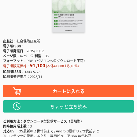
出版社
社会保険研究所
電子版ISBN
電子版発売日
2025/11/12
ページ数
42ページ
判型
B5
フォーマット
PDF（パソコンへのダウンロード不可）
¥1,100
電子版販売価格：
(本体¥1,000＋税10％)
印刷版ISSN
1343-5728
印刷版発行年月
2025/11
カートに入れる
ちょっと立ち読み
ご利用方法
ダウンロード型配信サービス（買切型）
同時使用端末数
3
対応OS
iOS最新の２世代前まで / Android最新の２世代前まで
※コンテンツの使用にあたり、専用ビューアisho.jpが必要