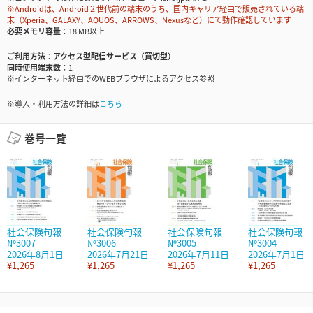
※Androidは、Android２世代前の端末のうち、国内キャリア経由で販売されている端
末（Xperia、GALAXY、AQUOS、ARROWS、Nexusなど）にて動作確認しています
必要メモリ容量
18 MB以上
ご利用方法
アクセス型配信サービス（買切型）
同時使用端末数
1
※インターネット経由でのWEBブラウザによるアクセス参照
※導入・利用方法の詳細は
こちら
巻号一覧
社会保険旬報
社会保険旬報
社会保険旬報
社会保険旬報
№3007
№3006
№3005
№3004
2026年8月1日
2026年7月21日
2026年7月11日
2026年7月1日
¥1,265
¥1,265
¥1,265
¥1,265