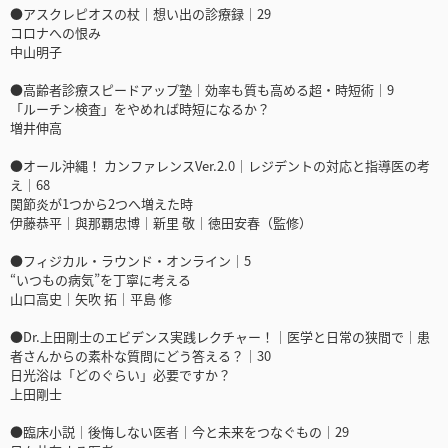
●アスクレピオスの杖｜想い出の診療録｜29
コロナへの恨み
中山明子
●高齢者診療スピードアップ塾｜効率も質も高める超・時短術｜9
「ルーチン検査」をやめれば時短になるか？
増井伸高
●オール沖縄！ カンファレンスVer.2.0｜レジデントの対応と指導医の考
え｜68
関節炎が1つから2つへ増えた時
伊藤恭平｜與那覇忠博｜新里 敬｜徳田安春（監修）
●フィジカル・ラウンド・オンライン｜5
“いつもの病気”を丁寧に考える
山口高史｜矢吹 拓｜平島 修
●Dr.上田剛士のエビデンス実践レクチャー！｜医学と日常の狭間で｜患
者さんからの素朴な質問にどう答える？｜30
日光浴は「どのぐらい」必要ですか？
上田剛士
●臨床小説｜後悔しない医者｜今と未来をつなぐもの｜29