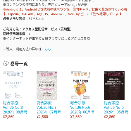
※コンテンツの使用にあたり、専用ビューアisho.jpが必要
※Androidは、Android２世代前の端末のうち、国内キャリア経由で販売されている端
末（Xperia、GALAXY、AQUOS、ARROWS、Nexusなど）にて動作確認しています
必要メモリ容量
54 MB以上
ご利用方法
アクセス型配信サービス（買切型）
同時使用端末数
1
※インターネット経由でのWEBブラウザによるアクセス参照
※導入・利用方法の詳細は
こちら
巻号一覧
総合診療
総合診療
総合診療
総合診療
Vol.36 No.8
Vol.36 No.7
Vol.36 No.6
Vol.36 No.5
2026年 08月号
2026年 07月号
2026年 06月号
2026年 05月号
¥2,860
¥2,860
¥2,860
¥2,860