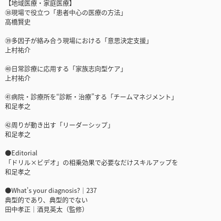
【地域医療・家庭医療】
㊳現場で役立つ「患者中心の医療の方法」
高橋賢史
㊴多因子が絡み合う現場における「意思決定支援」
上村祐介
㊵日常診療に応用する「家族志向型ケア」
上村祐介
㊶病院・診療所を“診断・治療”する「チームマネジメント」
和足孝之
㊷周りが動き出す「リーダーシップ」
和足孝之
●Editorial
「ドリル×ビデオ」の相乗効果で必要なだけスキルアップを
和足孝之
●What’s your diagnosis?｜237
典型的であり、典型的でない
田中孝正｜酒見英太（監修）