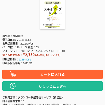
出版社
医学書院
電子版ISSN
2188-806X
電子版発売日
2022/09/05
ページ数
120ページ
判型
B5
フォーマット
PDF（パソコンへのダウンロード不可）
¥2,750
電子版販売価格：
(本体¥2,500＋税10％)
印刷版ISSN
2188-8051
印刷版発行年月
2022/08
カートに入れる
ちょっと立ち読み
ご利用方法
ダウンロード型配信サービス（買切型）
同時使用端末数
3
対応OS
iOS最新の２世代前まで / Android最新の２世代前まで