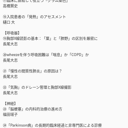
⑰臨床に直結して役立つ「グラム染色」
高橋賢史
⑱入院患者の「発熱」のアセスメント
樋口 大
【呼吸器】
⑲胸部X線読影の基本：「葉」と「肺野」の区別を厳密に
長尾大志
⑳wheezeを伴う呼吸困難は「喘息」か「COPD」か
長尾大志
㉑「慢性の間質性肺炎」の原因は？
長尾大志
㉒「気胸」のドレーン管理と胸部X線撮影
長尾大志
【神経】
㉓「脳梗塞」の内科的治療の進め方
福田瑶子
㉔「Parkinson病」の長期的臨床経過と非専門医による診療