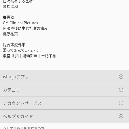
日々共有する医者
國松淳和
●投稿
GM Clinical Pictures
内服直後に生じた喉の痛み
梶原祐策
総合診療外来
滑って転んで1・2・3！
瀨堂川 拓｜鬼頭知宏｜土肥栄祐
isho.jpアプリ
カテゴリー
アカウントサービス
ヘルプ＆ガイド
シリアル番号をお持ちの方