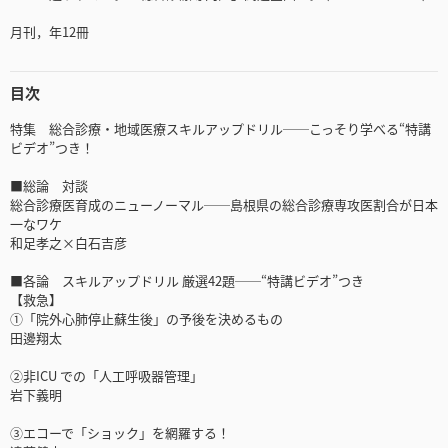
月刊，年12冊
目次
特集 総合診療・地域医療スキルアップドリル──こっそり学べる“特講
ビデオ”つき！
■総論 対談
総合診療医育成のニューノーマル──島根県の総合診療専攻医割合が日本
一なワケ
和足孝之×白石吉彦
■各論 スキルアップドリル 厳選42題──“特講ビデオ”つき
【救急】
①「院外心肺停止蘇生後」の予後を決めるもの
田邊翔太
②非ICU での「人工呼吸器管理」
岩下義明
③エコーで「ショック」を網羅する！