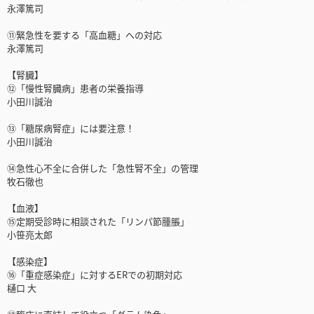
永澤篤司
⑪緊急性を要する「高血糖」への対応
永澤篤司
【腎臓】
⑫「慢性腎臓病」患者の栄養指導
小田川誠治
⑬「糖尿病腎症」には要注意！
小田川誠治
⑭急性心不全に合併した「急性腎不全」の管理
牧石徹也
【血液】
⑮定期受診時に相談された「リンパ節腫脹」
小笹亮太郎
【感染症】
⑯「重症感染症」に対するERでの初期対応
樋口 大