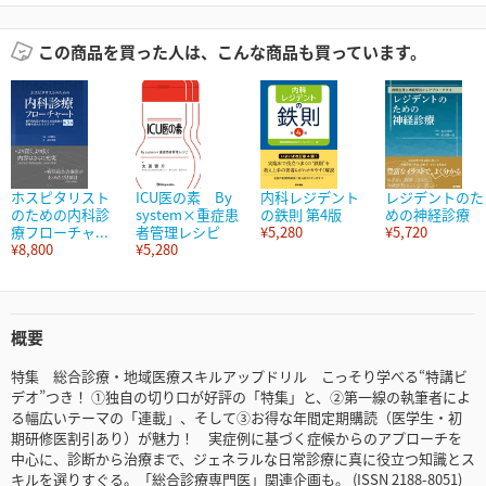
この商品を買った人は、こんな商品も買っています。
ホスピタリスト
ICU医の素 By
内科レジデント
レジデントのた
のための内科診
system×重症患
の鉄則 第4版
めの神経診療
療フローチャ...
者管理レシピ
¥5,280
¥5,720
¥8,800
¥5,280
概要
特集 総合診療・地域医療スキルアップドリル こっそり学べる“特講ビ
デオ”つき！ ①独自の切り口が好評の「特集」と、②第一線の執筆者によ
る幅広いテーマの「連載」、そして③お得な年間定期購読（医学生・初
期研修医割引あり）が魅力！ 実症例に基づく症候からのアプローチを
中心に、診断から治療まで、ジェネラルな日常診療に真に役立つ知識とス
キルを選りすぐる。「総合診療専門医」関連企画も。 (ISSN 2188-8051)