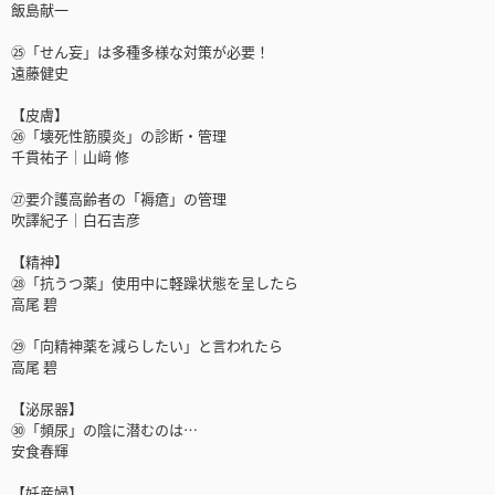
飯島献一
㉕「せん妄」は多種多様な対策が必要！
遠藤健史
【皮膚】
㉖「壊死性筋膜炎」の診断・管理
千貫祐子｜山﨑 修
㉗要介護高齢者の「褥瘡」の管理
吹譯紀子｜白石吉彦
【精神】
㉘「抗うつ薬」使用中に軽躁状態を呈したら
高尾 碧
㉙「向精神薬を減らしたい」と言われたら
高尾 碧
【泌尿器】
㉚「頻尿」の陰に潜むのは…
安食春輝
【妊産婦】