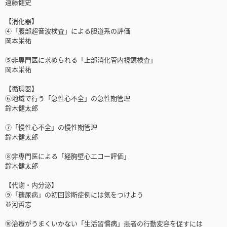
遠藤健史
【消化器】
④「腹部超音波検査」による胆道系の評価
岡本栄祐
⑤非専門医に求められる「上部消化管内視鏡検査」
岡本栄祐
【循環器】
⑥地域で行う「急性心不全」の急性期管理
鈴木健太郎
⑦「慢性心不全」の慢性期管理
鈴木健太郎
⑧非専門医による「経胸壁心エコー評価」
鈴木健太郎
【代謝・内分泌】
⑨「糖尿病」の初回診断症例には気をつけよう
並河哲志
⑩治療がうまくいかない「生活習慣病」患者の行動変容を促すには