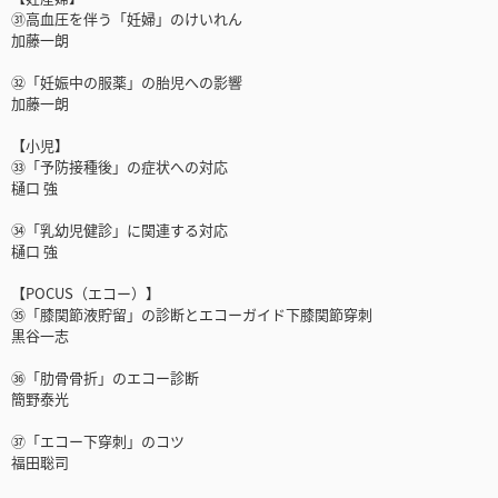
㉛高血圧を伴う「妊婦」のけいれん
加藤一朗
㉜「妊娠中の服薬」の胎児への影響
加藤一朗
【小児】
㉝「予防接種後」の症状への対応
樋口 強
㉞「乳幼児健診」に関連する対応
樋口 強
【POCUS（エコー）】
㉟「膝関節液貯留」の診断とエコーガイド下膝関節穿刺
黒谷一志
㊱「肋骨骨折」のエコー診断
簡野泰光
㊲「エコー下穿刺」のコツ
福田聡司