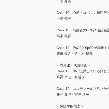
田宗 秀隆
Case 10．心筋トロポニン陽性
小野 亮平
Case 11．高齢者のCRP高値は
高瀬 義祥
Case 12．PaO2とSpO2が乖離
繁田 知之・佐々木 陽典
＜内分泌・代謝検査＞
Case 13．BNP上昇しているけ
舩冨 裕之・舩越 拓
Case 14．コルチゾール正常だ
藤井 真理・官澤 洋平
＜免疫学的検査＞