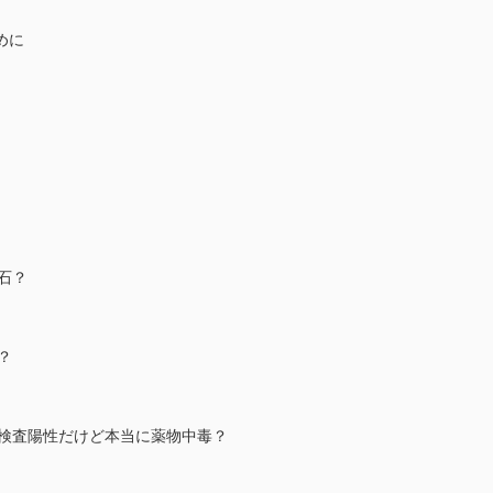
めに
結石？
？
ング検査陽性だけど本当に薬物中毒？