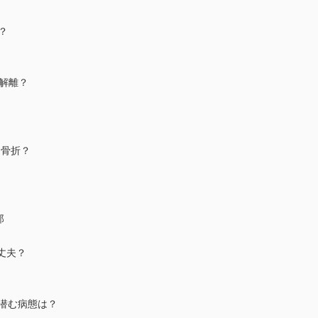
病？
脈解離？
迫骨折？
郎
大丈夫？
に潜む病態は？