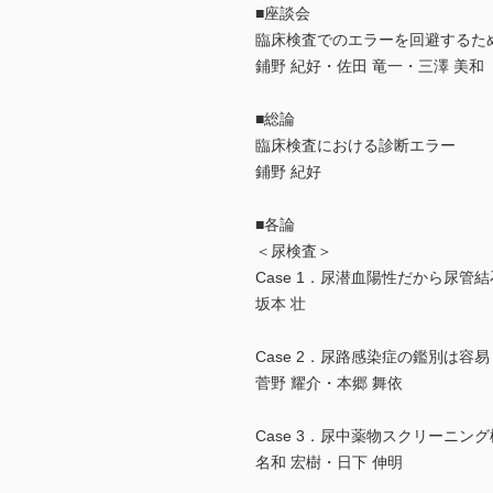
■座談会
臨床検査でのエラーを回避するた
鋪野 紀好・佐田 竜一・三澤 美和
■総論
臨床検査における診断エラー
鋪野 紀好
■各論
＜尿検査＞
Case 1．尿潜血陽性だから尿管
坂本 壮
Case 2．尿路感染症の鑑別は容易
菅野 耀介・本郷 舞依
Case 3．尿中薬物スクリーニ
名和 宏樹・日下 伸明