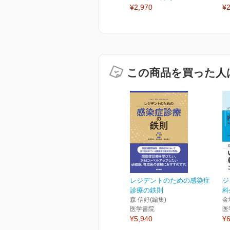
¥2,970
¥2
この商品を買った人
レジデントのための感染症
ジ
診療の鉄則
科
森 信好(編集)
金
医学書院
医
¥5,940
¥6