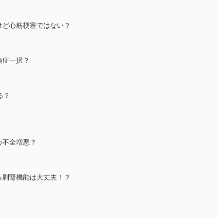
だけど心筋梗塞ではない？
感染症一択？
する？
ど心不全増悪？
から副腎機能は大丈夫！？