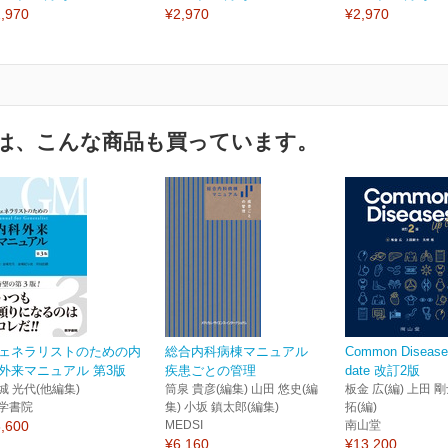
,970
¥2,970
¥2,970
は、こんな商品も買っています。
ェネラリストのための内
総合内科病棟マニュアル
Common Disease
外来マニュアル 第3版
疾患ごとの管理
date 改訂2版
城 光代(他編集)
筒泉 貴彦(編集) 山田 悠史(編
板金 広(編) 上田 剛
学書院
集) 小坂 鎮太郎(編集)
拓(編)
,600
MEDSI
南山堂
¥6,160
¥13,200