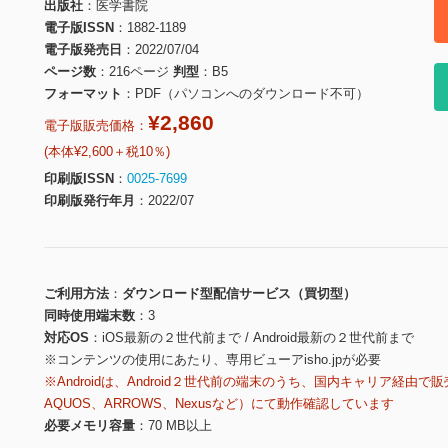
出版社
医学書院
電子版ISSN
1882-1189
電子版発売日
2022/07/04
ページ数
216ページ
判型
B5
フォーマット
PDF（パソコンへのダウンロード不可）
¥2,860
電子版販売価格：
(本体¥2,600＋税10％)
印刷版ISSN
0025-7699
印刷版発行年月
2022/07
ご利用方法
ダウンロード型配信サービス（買切型）
同時使用端末数
3
対応OS
iOS最新の２世代前まで / Android最新の２世代前まで
※コンテンツの使用にあたり、専用ビューアisho.jpが必要
※Androidは、Android２世代前の端末のうち、国内キャリア経由で販
AQUOS、ARROWS、Nexusなど）にて動作確認しています
必要メモリ容量
70 MB以上