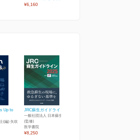
¥6,160
¥2,970
¥
s Up to
JRC蘇生ガイドライン2025
一般社団法人 日本蘇生協議会
(監修)
士(編) 矢吹
医学書院
¥8,250