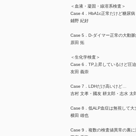
＜血液・凝固・線溶系検査＞
Case 4．HbA1c正常だけど糖尿
鋪野 紀好
Case 5．D-ダイマー正常の大動
原田 拓
＜生化学検査＞
Case 6．TP上昇しているけど圧
友田 義崇
Case 7．LDHだけ高いけど…
吉村 文孝・國友 耕太郎・志水 太
Case 8．低ALP血症は無視して
横田 雄也
Case 9．複数の検査値異常の裏