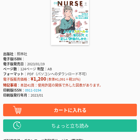
出版社
照林社
電子版ISBN
電子版発売日
2023/01/19
ページ数
124ページ
判型
AB
フォーマット
PDF（パソコンへのダウンロード不可）
¥1,200
電子版販売価格：
(本体¥1,091＋税10％)
特記事項
本誌41頁：使用許諾の関係で外した図表があります。
印刷版ISSN
0911-0194
印刷版発行年月
2023/01
カートに入れる
ちょっと立ち読み