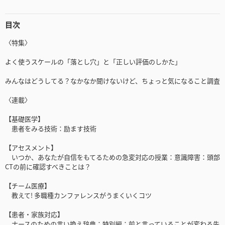
目次
〈特集〉
よく使うスケールの「落とし穴」と「正しい評価のしかた」
みんなはどうしてる？なかなか聞けないけど、ちょっと気になること調査
〈連載〉
【基礎医学】
患者をみる技術：励ます技術
【アセスメント】
いつか、あなたが自信をもてるための急変対応の授業：意識障害：頭部
CTの前に確認すべきことは？
【チーム医療】
教えて! 多職種カンファレンスがうまくいくコツ
【患者・家族対応】
ナースのための言い換え辞典：特別編：前と言っていることが変わる先