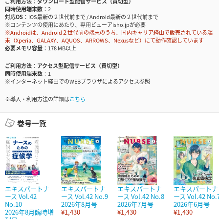
ご利用方法
ダウンロード型配信サービス（買切型）
同時使用端末数
2
対応OS
iOS最新の２世代前まで / Android最新の２世代前まで
※コンテンツの使用にあたり、専用ビューアisho.jpが必要
※Androidは、Android２世代前の端末のうち、国内キャリア経由で販売されている端
末（Xperia、GALAXY、AQUOS、ARROWS、Nexusなど）にて動作確認しています
必要メモリ容量
178 MB以上
ご利用方法
アクセス型配信サービス（買切型）
同時使用端末数
1
※インターネット経由でのWEBブラウザによるアクセス参照
※導入・利用方法の詳細は
こちら
巻号一覧
エキスパートナ
エキスパートナ
エキスパートナ
エキスパートナ
ース Vol.42
ース Vol.42 No.9
ース Vol.42 No.8
ース Vol.42 No.
No.10
2026年8月号
2026年7月号
2026年6月号
2026年8月臨時増
¥1,430
¥1,430
¥1,430