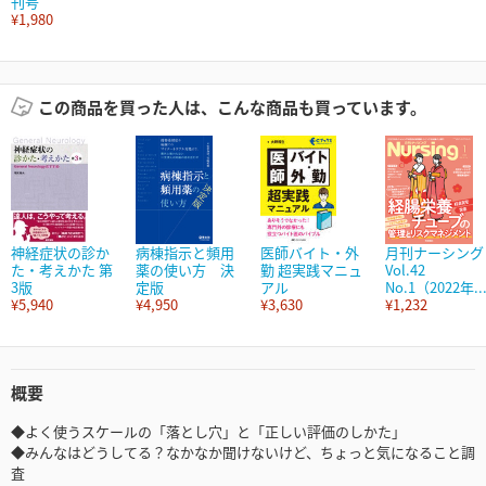
刊号
¥1,980
この商品を買った人は、こんな商品も買っています。
神経症状の診か
病棟指示と頻用
医師バイト・外
月刊ナーシング
た・考えかた 第
薬の使い方 決
勤 超実践マニュ
Vol.42
3版
定版
アル
No.1（2022年..
¥5,940
¥4,950
¥3,630
¥1,232
概要
◆よく使うスケールの「落とし穴」と「正しい評価のしかた」
◆みんなはどうしてる？なかなか聞けないけど、ちょっと気になること調
査