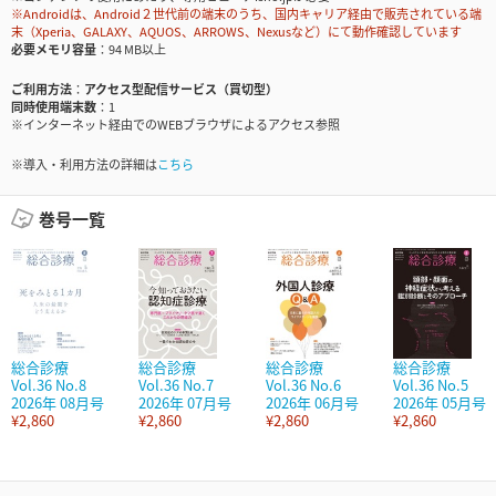
※Androidは、Android２世代前の端末のうち、国内キャリア経由で販売されている端
末（Xperia、GALAXY、AQUOS、ARROWS、Nexusなど）にて動作確認しています
必要メモリ容量
94 MB以上
ご利用方法
アクセス型配信サービス（買切型）
同時使用端末数
1
※インターネット経由でのWEBブラウザによるアクセス参照
※導入・利用方法の詳細は
こちら
巻号一覧
総合診療
総合診療
総合診療
総合診療
Vol.36 No.8
Vol.36 No.7
Vol.36 No.6
Vol.36 No.5
2026年 08月号
2026年 07月号
2026年 06月号
2026年 05月号
¥2,860
¥2,860
¥2,860
¥2,860