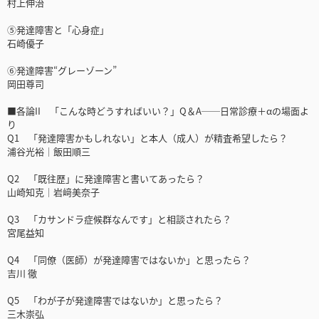
村上伸治
⑤発達障害と「心身症」
石崎優子
⑥発達障害“グレーゾーン”
岡田尊司
■各論II 「こんな時どうすればいい？」Q＆A──日常診療＋αの場面よ
り
Q1 「発達障害かもしれない」と本人（成人）が精査希望したら？
浦谷光裕│飯田順三
Q2 「既往歴」に発達障害と書いてあったら？
山崎知克│岩﨑美奈子
Q3 「カサンドラ症候群なんです」と相談されたら？
宮尾益知
Q4 「同僚（医師）が発達障害ではないか」と思ったら？
吉川 徹
Q5 「わが子が発達障害ではないか」と思ったら？
三木崇弘