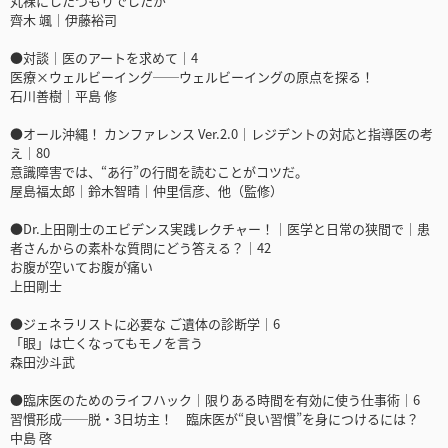
丸裸にしたつもりでしたが
齊木 颯｜伊藤裕司
●対談｜医のアートを求めて｜4
医療×ウェルビーイング──ウェルビーイングの原点を探る！
石川善樹｜平島 修
●オール沖縄！ カンファレンス Ver.2.0｜レジデントの対応と指導医の考
え｜80
意識障害では、“あ行”の行間を読むことがコツだ。
屋島福太郎｜鈴木智晴｜仲里信彦、他（監修）
●Dr.上田剛士のエビデンス実践レクチャー！｜医学と日常の狭間で｜患
者さんからの素朴な質問にどう答える？｜42
お腹が空いてお腹が痛い
上田剛士
●ジェネラリストに必要な ご遺体の診断学｜6
「眼」は亡くなってもモノを言う
森田沙斗武
●臨床医のためのライフハック｜限りある時間を有効に使う仕事術｜6
習慣形成──脱・3日坊主！ 臨床医が“良い習慣”を身につけるには？
中島 啓