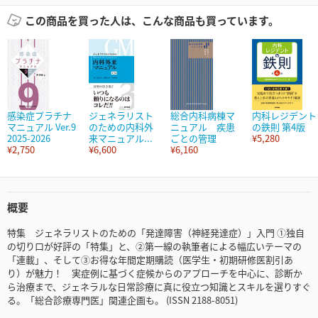
この商品を買った人は、こんな商品も買っています。
感染症プラチナ
ジェネラリスト
総合内科病棟マ
内科レジデント
マニュアル Ver.9
のための内科外
ニュアル 疾患
の鉄則 第4版
2025-2026
来マニュアル...
ごとの管理
¥5,280
¥2,750
¥6,600
¥6,160
概要
特集 ジェネラリストのための「発達障害（神経発達症）」入門 ①独自
の切り口が好評の「特集」と、②第一線の執筆者による幅広いテーマの
「連載」、そして③お得な年間定期購読（医学生・初期研修医割引あ
り）が魅力！ 実症例に基づく症候からのアプローチを中心に、診断か
ら治療まで、ジェネラルな日常診療に真に役立つ知識とスキルを選りすぐ
る。「総合診療専門医」関連企画も。 (ISSN 2188-8051)