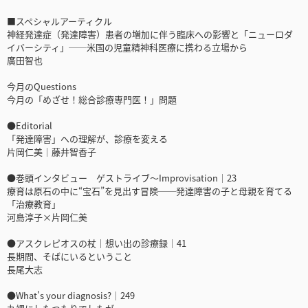
■スペシャルアーティクル
神経発達症（発達障害）患者の増加に伴う臨床への影響と「ニューロダ
イバーシティ」──米国の児童精神科医療に携わる立場から
廣田智也
今月のQuestions
今月の「めざせ！総合診療専門医！」問題
●Editorial
「発達障害」への理解が、診療を変える
片岡仁美｜藤井智香子
●巻頭インタビュー ゲストライブ～Improvisation｜23
療育は原石の中に“宝石”を見出す冒険──発達障害の子と母親を育てる
「治療教育」
河島淳子×片岡仁美
●アスクレピオスの杖｜想い出の診療録｜41
長期間、そばにいるということ
長尾大志
●What's your diagnosis?｜249