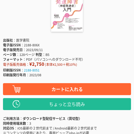
出版社
医学書院
電子版ISSN
2188-806X
電子版発売日
2023/09/11
ページ数
128ページ
判型
B5
フォーマット
PDF（パソコンへのダウンロード不可）
¥2,750
電子版販売価格：
(本体¥2,500＋税10％)
印刷版ISSN
2188-8051
印刷版発行年月
2023/08
カートに入れる
ちょっと立ち読み
ご利用方法
ダウンロード型配信サービス（買切型）
同時使用端末数
3
対応OS
iOS最新の２世代前まで / Android最新の２世代前まで
※コンテンツの使用にあたり、専用ビューアisho.jpが必要