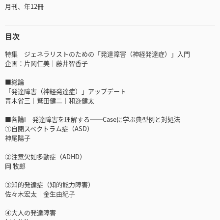
月刊、年12冊
目次
特集 ジェネラリストのための「発達障害（神経発達症）」入門
企画：片岡仁美│藤井智香子
■総論
「発達障害（神経発達症）」アップデート
青木省三│鷲田健二│和迩健太
■各論I 発達障害を理解する──Caseに学ぶ典型例と対処法
①自閉スペクトラム症（ASD）
神尾陽子
②注意欠如多動症（ADHD）
岡 牧郎
③知的発達症（知的能力障害）
佐々木宏太│金生由紀子
④大人の発達障害