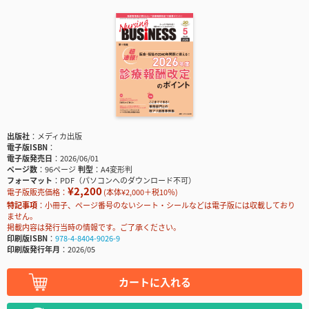
出版社
メディカ出版
電子版ISBN
電子版発売日
2026/06/01
ページ数
96ページ
判型
A4変形判
フォーマット
PDF（パソコンへのダウンロード不可）
¥2,200
電子版販売価格：
(本体¥2,000＋税10％)
特記事項
小冊子、ページ番号のないシート・シールなどは電子版には収載しており
ません。
掲載内容は発行当時の情報です。ご了承ください。
印刷版ISBN
978-4-8404-9026-9
印刷版発行年月
2026/05
カートに入れる