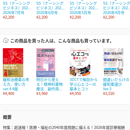
SS（ナーシング
SS（ナーシング
SS（ナーシング
SS（ナーシン
ビジネス）202...
ビジネス）202...
ピジネス）202...
ビジネス）202..
2026年7月号
2026年6月号
2026年5月号
2026年4月号
¥2,200
¥2,200
¥2,200
¥2,200
この商品を買った人は、こんな商品も買っています。
緩和治療薬の考
明日から使え
3DCTで解剖から
間違いだらけの
え方、使い方
る！精神科薬物
学ぶ心エコーの
緩和薬選び
ver.4 4版
療法 副作用...
基本とコツ
Ver.5
¥4,400
¥3,960
¥4,950
¥3,520
概要
特集：超速報！医療・福祉の2040年度問題に備える！2026年度診療報酬