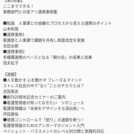
【第2特集】
ここまでできる！
事務部門との技アリ連携事例集
■総論 人事課との協働のプロセスから見える連携のポイント
山本和哉
■連携事例1
看護部と人事課で課題を共有し制度改定を実施
吉田太郎
■連携事例2
多職種連携のベースとなる「朝の会」の成果と効果
信夫松子
【連載】
●人を動かす 心を動かす フレーズ＆マインド
ストレス社会の中で“泣く”ことのチカラとは？
吉田英史
●創刊20周年記念セミナーのご案内
●看護管理者が知っておきたい ツボニュース
看護管理職は「未来をデザインする演出家」へ
坪田康佑
●感情コントロールで「怒り」の連鎖を断つ！
看護管理者のためのアンガーマネジメント入門
ペイシェント・ハラスメントのレベル別分類と実践的対応