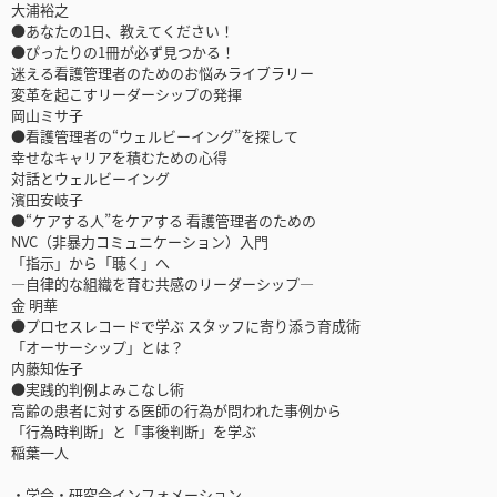
大浦裕之
●あなたの1日、教えてください！
●ぴったりの1冊が必ず見つかる！
迷える看護管理者のためのお悩みライブラリー
変革を起こすリーダーシップの発揮
岡山ミサ子
●看護管理者の“ウェルビーイング”を探して
幸せなキャリアを積むための心得
対話とウェルビーイング
濱田安岐子
●“ケアする人”をケアする 看護管理者のための
NVC（非暴力コミュニケーション）入門
「指示」から「聴く」へ
―自律的な組織を育む共感のリーダーシップ―
金 明華
●プロセスレコードで学ぶ スタッフに寄り添う育成術
「オーサーシップ」とは？
内藤知佐子
●実践的判例よみこなし術
高齢の患者に対する医師の行為が問われた事例から
「行為時判断」と「事後判断」を学ぶ
稲葉一人
・学会・研究会インフォメーション