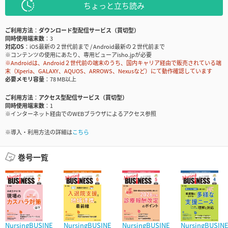
ちょっと立ち読み
ご利用方法
ダウンロード型配信サービス（買切型）
同時使用端末数
3
対応OS
iOS最新の２世代前まで / Android最新の２世代前まで
※コンテンツの使用にあたり、専用ビューアisho.jpが必要
※Androidは、Android２世代前の端末のうち、国内キャリア経由で販売されている端
末（Xperia、GALAXY、AQUOS、ARROWS、Nexusなど）にて動作確認しています
必要メモリ容量
78 MB以上
ご利用方法
アクセス型配信サービス（買切型）
同時使用端末数
1
※インターネット経由でのWEBブラウザによるアクセス参照
※導入・利用方法の詳細は
こちら
巻号一覧
NursingBUSINE
NursingBUSINE
NursingBUSINE
NursingBUSIN