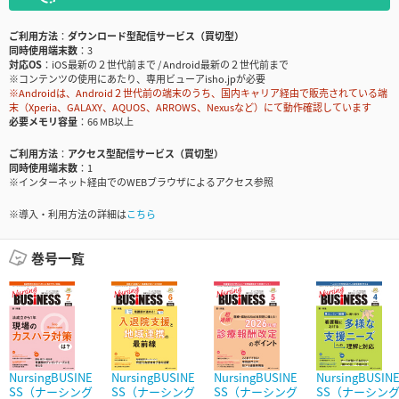
ご利用方法
ダウンロード型配信サービス（買切型）
同時使用端末数
3
対応OS
iOS最新の２世代前まで / Android最新の２世代前まで
※コンテンツの使用にあたり、専用ビューアisho.jpが必要
※Androidは、Android２世代前の端末のうち、国内キャリア経由で販売されている端
末（Xperia、GALAXY、AQUOS、ARROWS、Nexusなど）にて動作確認しています
必要メモリ容量
66 MB以上
ご利用方法
アクセス型配信サービス（買切型）
同時使用端末数
1
※インターネット経由でのWEBブラウザによるアクセス参照
※導入・利用方法の詳細は
こちら
巻号一覧
NursingBUSINE
NursingBUSINE
NursingBUSINE
NursingBUSIN
SS（ナーシング
SS（ナーシング
SS（ナーシング
SS（ナーシン