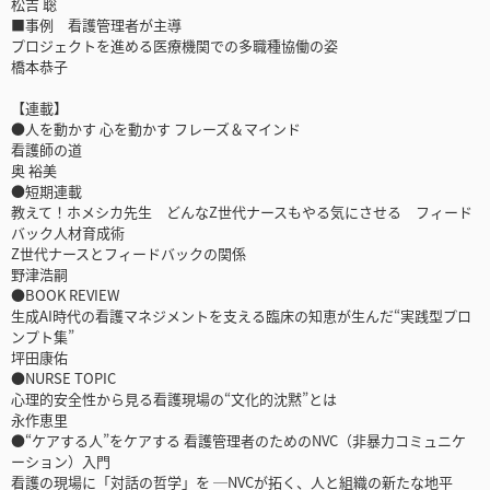
松吉 聡
■事例 看護管理者が主導
プロジェクトを進める医療機関での多職種協働の姿
橋本恭子
【連載】
●人を動かす 心を動かす フレーズ＆マインド
看護師の道
奥 裕美
●短期連載
教えて！ホメシカ先生 どんなZ世代ナースもやる気にさせる フィード
バック人材育成術
Z世代ナースとフィードバックの関係
野津浩嗣
●BOOK REVIEW
生成AI時代の看護マネジメントを支える臨床の知恵が生んだ“実践型プロ
ンプト集”
坪田康佑
●NURSE TOPIC
心理的安全性から見る看護現場の“文化的沈黙”とは
永作恵里
●“ケアする人”をケアする 看護管理者のためのNVC（非暴力コミュニケ
ーション）入門
看護の現場に「対話の哲学」を ─NVCが拓く、人と組織の新たな地平