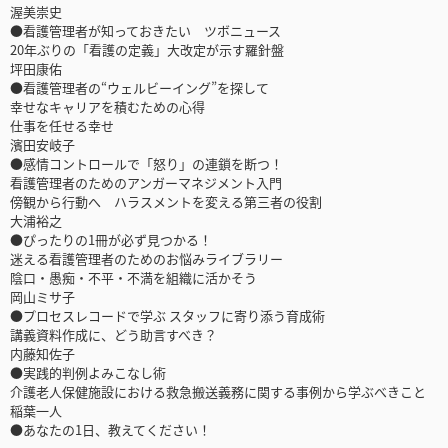
渥美崇史
●看護管理者が知っておきたい ツボニュース
20年ぶりの「看護の定義」大改定が示す羅針盤
坪田康佑
●看護管理者の“ウェルビーイング”を探して
幸せなキャリアを積むための心得
仕事を任せる幸せ
濱田安岐子
●感情コントロールで「怒り」の連鎖を断つ！
看護管理者のためのアンガーマネジメント入門
傍観から行動へ ハラスメントを変える第三者の役割
大浦裕之
●ぴったりの1冊が必ず見つかる！
迷える看護管理者のためのお悩みライブラリー
陰口・愚痴・不平・不満を組織に活かそう
岡山ミサ子
●プロセスレコードで学ぶ スタッフに寄り添う育成術
講義資料作成に、どう助言すべき？
内藤知佐子
●実践的判例よみこなし術
介護老人保健施設における救急搬送義務に関する事例から学ぶべきこと
稲葉一人
●あなたの1日、教えてください！