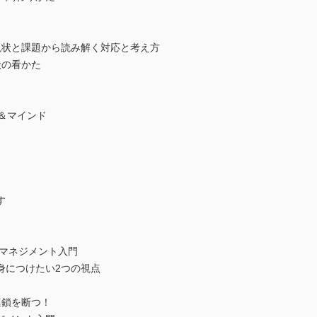
現状と課題から読み解く対応と考え方
状の看かた
ズ＆マインド
す
！マネジメント入門
身につけたい2つの視点
連鎖を断つ！