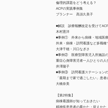
倫理的課題をどう考える？
ACPの実践事例集
プランナー 髙須久美子
■解説 診療報酬改定を受けてAC
木村憲洋
■事例① 外来から病棟・地域医
外来・病棟・訪問看護など多職種で
大津千穂・川口なぎさ
■事例② 医療型障害児入所施設
重症心身障害児者一人ひとりの人
井澤陽子
■事例③ 訪問看護ステーション
「最期まで家で過ごしたい」患者
大橋奈美
【第2特集】
病棟看護師が知っておきたい
精神疾患患者の看かた・捉えかた