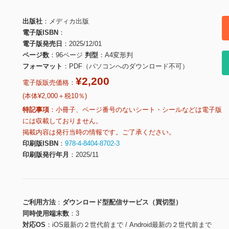
出版社
メディカ出版
電子版ISBN
電子版発売日
2025/12/01
ページ数
96ページ
判型
A4変形判
フォーマット
PDF（パソコンへのダウンロード不可）
¥2,200
電子版販売価格：
(本体¥2,000＋税10％)
特記事項
小冊子、ページ番号のないシート・シールなどは電子版
には収載しておりません。
掲載内容は発行当時の情報です。ご了承ください。
印刷版ISBN
978-4-8404-8702-3
印刷版発行年月
2025/11
ご利用方法
ダウンロード型配信サービス（買切型）
同時使用端末数
3
対応OS
iOS最新の２世代前まで / Android最新の２世代前まで