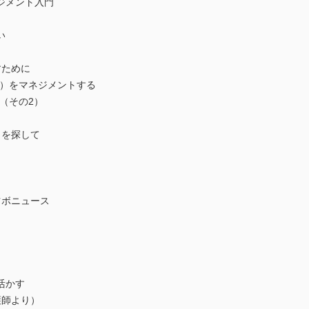
ジメント入門
い
すために
新）をマネジメントする
（その2）
 を探して
ツボニュース
活かす
護師より）