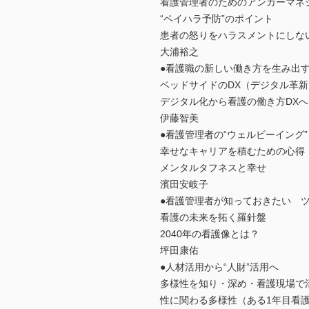
看護管理者のためのアンガーマネ
“ペイハラ予防”のポイント
患者の怒りをハラスメントにしな
大浦裕之
●看護職の新しい働き方を生み出
ベッドサイドのDX（デジタル革
デジタル化から看護の働き方DXへ
伊藤智美
●看護管理者の“ウェルビーイング”
幸せなキャリアを積むための心得
メンタルタフネスと幸せ
濱田安岐子
●看護管理者が知っておきたい 
看護の未来を拓く羅針盤
2040年の看護像とは？
坪田康佑
●人材活用から“人財”活用へ
多様性を知り・深め・看護現場で
性に関わる多様性（ある1年目看