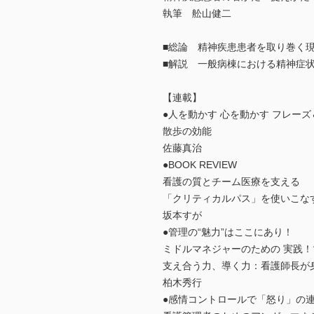
執筆 舩山健二
■総論 精神疾患患者を取り巻く
■解説 一般病棟における精神症
【連載】
●人を動かす 心を動かす フレー
散歩の効能
佐藤真治
●BOOK REVIEW
看護の質とチーム医療を支える
「クリティカルパス」を使いこな
坂本すが
●管理の“魅力”はここにあり！
ミドルマネジャーのための 実践
支え合う力、導く力：看護師長が
柏木秀行
●感情コントロールで「怒り」の