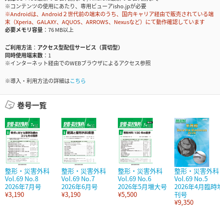
※コンテンツの使用にあたり、専用ビューアisho.jpが必要
※Androidは、Android２世代前の端末のうち、国内キャリア経由で販売されている端
末（Xperia、GALAXY、AQUOS、ARROWS、Nexusなど）にて動作確認しています
必要メモリ容量
76 MB以上
ご利用方法
アクセス型配信サービス（買切型）
同時使用端末数
1
※インターネット経由でのWEBブラウザによるアクセス参照
※導入・利用方法の詳細は
こちら
巻号一覧
整形・災害外科
整形・災害外科
整形・災害外科
整形・災害外科
Vol.69 No.8
Vol.69 No.7
Vol.69 No.6
Vol.69 No.5
2026年7月号
2026年6月号
2026年5月増大号
2026年4月臨時
¥3,190
¥3,190
¥5,500
刊号
¥9,350