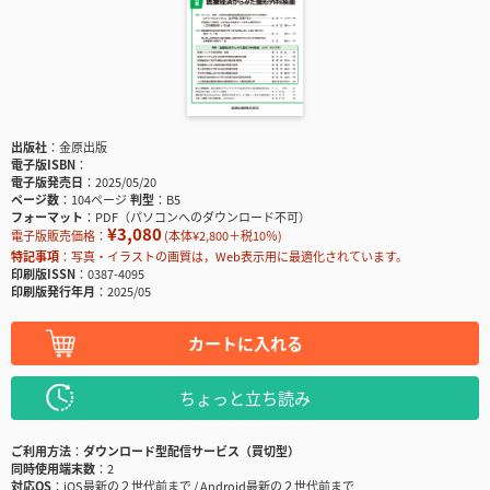
出版社
金原出版
電子版ISBN
電子版発売日
2025/05/20
ページ数
104ページ
判型
B5
フォーマット
PDF（パソコンへのダウンロード不可）
¥3,080
電子版販売価格：
(本体¥2,800＋税10％)
特記事項
写真・イラストの画質は，Web表示用に最適化されています。
印刷版ISSN
0387-4095
印刷版発行年月
2025/05
カートに入れる
ちょっと立ち読み
ご利用方法
ダウンロード型配信サービス（買切型）
同時使用端末数
2
対応OS
iOS最新の２世代前まで / Android最新の２世代前まで