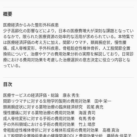
概要
医療経済からみた整形外科疾患
少子高齢化の影響などにより，日本の医療費増大が深刻な課題となってい
るなかで，限られた医療資源の効率的な活用が求められている。本特集で
は医療経済評価の考え方に加え，関節リウマチ，頚肩腕症状，慢性腰
痛，成人脊椎変形，手外科疾患，骨粗鬆症性椎体骨折，人工股関節全置
換術について，治療やケアの費用効果分析の実際を解説しており，日常診
療における費用対効果を考慮した治療選択の意志決定に役立つ内容とな
っている。
目次
医療サービスの経済評価・総論 康永 秀生
関節リウマチに対する生物学的製剤の費用対効果 田中 栄一
頚肩腕症状に対する薬物治療の臨床経済研究 若尾 典充
慢性腰痛に対する薬物治療の費用対効果 海渡 貴司
成人脊柱変形に対する手術の費用対効果 有馬 秀幸
手の外科領域における手術の費用対効果 竹上 靖彦
骨粗鬆症性椎体骨折に対する椎体形成術の費用対効果 高橋 真治
人工股関節全置換術患者の健康関連QOLと費用効果分析 藥師寺 佳菜子