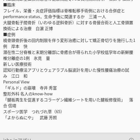
■臨床
フレイル，栄養・炎症評価指標は脊椎転移手術例における合併症と
performance status，生命予後に関連するか 三浦 一人
大腿骨転子間骨折（いわゆる逆斜骨折）に対する骨接合術と人工骨頭置
換術による治療 白濵 正博
■症例
橈骨頭骨折後の回内制限を伴う変形治癒に対して矯正骨切りを施行した1
例 岸本 快
潜在性二分脊椎と末期分離部に骨癒合が得られた小学校低学年の新鮮腰
椎分離症の1例 氷見 量
新しい医療技術
認知行動療法アプリとウェアラブル脳波計を用いた慢性腰痛治療の試
み 江口 和
Personal View
「ギルド」の崩壊 寺井 秀富
整形外科 名人のknow-how
「腱板再生を促進するコラーゲン繊維シートを用いた腱板修復術」 落
合 信靖
スポーツ医学 つれづれ草（65）
「よからぬにや」 武藤 芳照