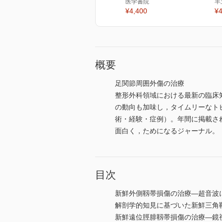
医学書院
羊
¥4,400
¥4
概要
足関節周囲外傷の治療
整形外科領域における最新の臨床
の動向も加味し，タイムリーなト
術・経験・症例）。年間に掲載さ
面白く，ためになるジャーナル。
目次
新鮮外側靱帯損傷の治療―超音波
解剖学的知見に基づいた新鮮三角
新鮮遠位脛腓靱帯損傷の治療―鏡