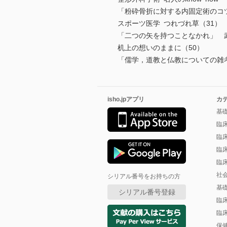
「粉砕骨折に対する内固定術のコ
スポーツ医学 つれづれ草（31）
「二つの矢を持つことなかれ」 武
机上の想いのままに（50）
「儒学，道教と仏教についての雑
isho.jpアプリ
カ
基
臨
臨
臨
臨
社
シリアル番号をお持ちの方
基
シリアル番号登録
臨
臨
保