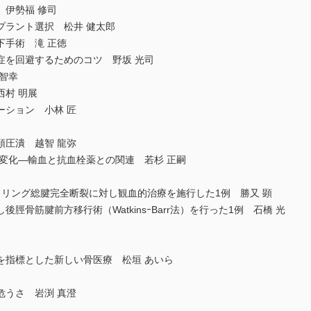
 伊勢福 修司
プラント選択 松井 健太郎
下手術 滝 正徳
症を回避するためのコツ 野坂 光司
智幸
村 明展
ーション 小林 匠
頭圧潰 越智 龍弥
変化―輸血と抗血栓薬との関連 若杉 正嗣
トリング総腱完全断裂に対し観血的治療を施行した1例 勝又 顕
脛骨筋腱前方移行術（WatkinsｰBarr法）を行った1例 石橋 光
を指標とした新しい骨医療 松垣 あいら
危うさ 岩渕 真澄