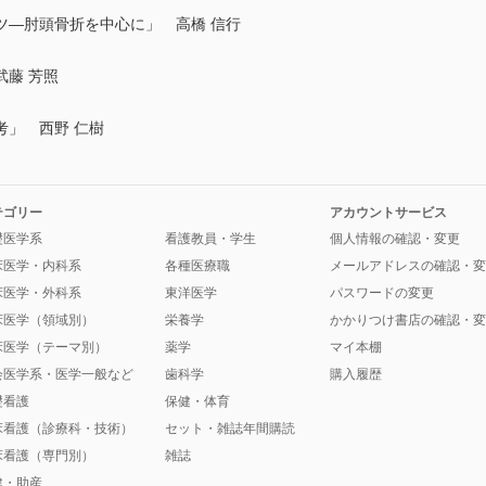
ツ―肘頭骨折を中心に」 高橋 信行
藤 芳照
考」 西野 仁樹
テゴリー
アカウントサービス
礎医学系
看護教員・学生
個人情報の確認・変更
床医学・内科系
各種医療職
メールアドレスの確認・変
床医学・外科系
東洋医学
パスワードの変更
床医学（領域別）
栄養学
かかりつけ書店の確認・変
床医学（テーマ別）
薬学
マイ本棚
会医学系・医学一般など
歯科学
購入履歴
礎看護
保健・体育
床看護（診療科・技術）
セット・雑誌年間購読
床看護（専門別）
雑誌
健・助産