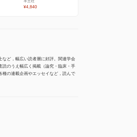
羊土社
¥4,840
士など，幅広い読者層に好評。関連学会
査読のうえ幅広く掲載（論究・臨床・手
各種の連載企画やエッセイなど，読んで