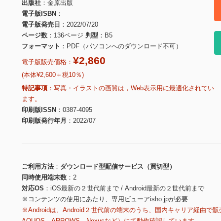
出版社
金原出版
電子版ISBN
電子版発売日
2022/07/20
ページ数
136ページ
判型
B5
フォーマット
PDF（パソコンへのダウンロード不可）
¥2,860
電子版販売価格：
(本体¥2,600＋税10％)
特記事項
写真・イラストの画質は，Web表示用に最適化されてい
ます。
印刷版ISSN
0387-4095
印刷版発行年月
2022/07
ご利用方法
ダウンロード型配信サービス（買切型）
同時使用端末数
2
対応OS
iOS最新の２世代前まで / Android最新の２世代前まで
※コンテンツの使用にあたり、専用ビューアisho.jpが必要
※Androidは、Android２世代前の端末のうち、国内キャリア経由で販
AQUOS、ARROWS、Nexusなど）にて動作確認しています