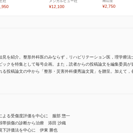
南山堂
土社
メジカルビュー社
¥2,750
,950
¥12,100
知見を紹介。整形外科医のみならず，リハビリテーション医，理学療法
ピックを特集として毎号企画。また，読者からの投稿論文を編集委員が
れる投稿論文の中から「整形・災害外科優秀論文賞」を贈呈。加えて，
による受傷度評価を中心に 服部 惣一
靱帯損傷の診断から治療 添田 沙織
視下評価法を中心に 伊東 勝也