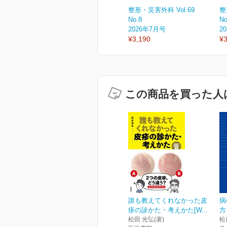
整形・災害外科 Vol.69
整
No.8
No
2026年7月号
2
¥3,190
¥3
この商品を買った人
誰も教えてくれなかった皮
病
疹の診かた・考えかた[W...
方
松田 光弘(著)
松