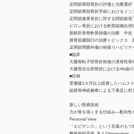
足関節果部骨折の評価と治療選択
足関節果部骨折手術におけるイン
足関節後果骨折に対する関節鏡視
ピロン骨折における軟部組織合併
新鮮距骨骨軟骨損傷の治療 中佐 
腓骨筋腱脱臼の治療トピックス 西
足関節周囲外傷の術後リハビリテ
■臨床
大腿骨転子部骨折術後の遅発性骨
大腿骨近位部骨折におけるHb値の
■症例
受傷後1カ月以上経過したハムス
総腓骨神経麻痺による下垂足に対し後
新しい医療技術
力が骨を強くする仕組み―配向性
Personal View
「エビデンス」という言葉のもつ
整形外科手術 名人のknowｰhow