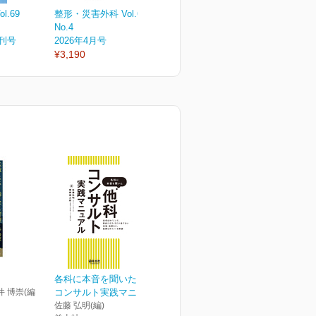
.69
整形・災害外科 Vol.69
整形・災害外科 Vol.69
整
No.4
No.3
N
増刊号
2026年4月号
2026年3月号
2
¥3,190
¥3,190
¥
各科に本音を聞いた 他科
井 博崇(編
コンサルト実践マニュアル
佐藤 弘明(編)