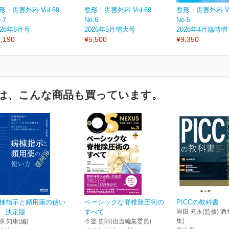
形・災害外科 Vol.69
整形・災害外科 Vol.69
整形・災害外科 Vol
.7
No.6
No.5
026年6月号
2026年5月増大号
2026年4月臨時
,190
¥5,500
¥9,350
は、こんな商品も買っています。
棟指示と頻用薬の使い
ベーシックな脊椎除圧術の
PICCの教科書
 決定版
すべて
岩田 充永(監修) 酒
集)
原 知康(編)
今釜 史郎(担当編集委員)