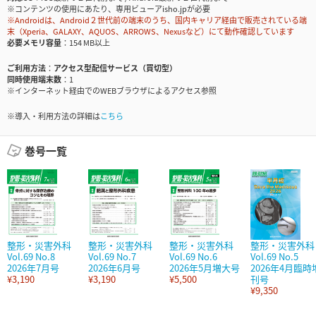
※コンテンツの使用にあたり、専用ビューアisho.jpが必要
※Androidは、Android２世代前の端末のうち、国内キャリア経由で販売されている端
末（Xperia、GALAXY、AQUOS、ARROWS、Nexusなど）にて動作確認しています
必要メモリ容量
154 MB以上
ご利用方法
アクセス型配信サービス（買切型）
同時使用端末数
1
※インターネット経由でのWEBブラウザによるアクセス参照
※導入・利用方法の詳細は
こちら
巻号一覧
整形・災害外科
整形・災害外科
整形・災害外科
整形・災害外科
Vol.69 No.8
Vol.69 No.7
Vol.69 No.6
Vol.69 No.5
2026年7月号
2026年6月号
2026年5月増大号
2026年4月臨時
¥3,190
¥3,190
¥5,500
刊号
¥9,350