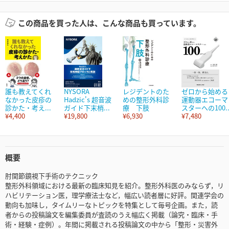
この商品を買った人は、こんな商品も買っています。
誰も教えてくれ
NYSORA
レジデントのた
ゼロから始める
なかった皮疹の
Hadzic's 超音波
めの整形外科診
運動器エコーマ
診かた・考え...
ガイド下末梢...
療 下肢
スターへの100..
¥4,400
¥19,800
¥6,930
¥7,480
概要
肘関節鏡視下手術のテクニック
整形外科領域における最新の臨床知見を紹介。整形外科医のみならず，リ
ハビリテーション医，理学療法士など，幅広い読者層に好評。関連学会の
動向も加味し，タイムリーなトピックを特集として毎号企画。また，読
者からの投稿論文を編集委員が査読のうえ幅広く掲載（論究・臨床・手
術・経験・症例）。年間に掲載される投稿論文の中から「整形・災害外