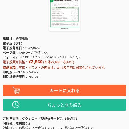
出版社
金原出版
電子版ISBN
電子版発売日
2022/04/20
ページ数
136ページ
判型
B5
フォーマット
PDF（パソコンへのダウンロード不可）
¥2,860
電子版販売価格：
(本体¥2,600＋税10％)
特記事項
写真・イラストの画質は，Web表示用に最適化されています。
印刷版ISSN
0387-4095
印刷版発行年月
2022/04
カートに入れる
ちょっと立ち読み
ご利用方法
ダウンロード型配信サービス（買切型）
同時使用端末数
2
対応OS
iOS最新の２世代前まで / Android最新の２世代前まで