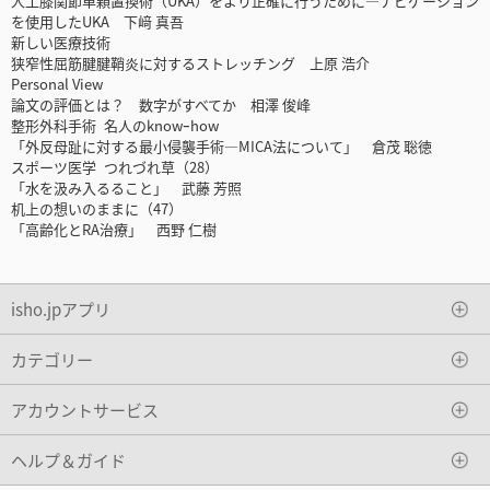
人工膝関節単顆置換術（UKA）をより正確に行うために―ナビゲーション
を使用したUKA 下﨑 真吾
新しい医療技術
狭窄性屈筋腱腱鞘炎に対するストレッチング 上原 浩介
Personal View
論文の評価とは？ 数字がすべてか 相澤 俊峰
整形外科手術 名人のknowｰhow
「外反母趾に対する最小侵襲手術―MICA法について」 倉茂 聡徳
スポーツ医学 つれづれ草（28）
「水を汲み入るること」 武藤 芳照
机上の想いのままに（47）
「高齢化とRA治療」 西野 仁樹
isho.jpアプリ
カテゴリー
アカウントサービス
ヘルプ＆ガイド