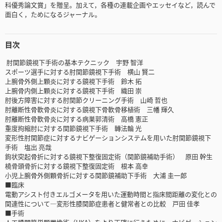
科優秀論文賞」を贈呈。加えて，各種の連載企画やエッセイなど，読んで
面白く，ためになるジャーナル。
目次
肘関節鏡視下手術の基本テクニック 宇野 智洋
スポーツ選手に対する肘関節鏡視下手術 横山 賢二
上腕骨外側上顆炎に対する鏡視下手術 鈴木 拓
上腕骨内側上顆炎に対する鏡視下手術 織田 崇
肘後方障害に対する肘関節クリーニング手術 山崎 哲也
肘離断性骨軟骨炎に対する鏡視下骨軟骨移植術 三幡 輝久
肘離断性骨軟骨炎に対する病巣郭清術 高橋 憲正
重度拘縮肘に対する関節鏡視下手術 轉法輪 光
変形性肘関節症に対するナビゲーションシステムを用いた肘関節鏡視下
手術 塩出 亮哉
鉤状突起骨折に対する鏡視下整復固定術（関節鏡補助手術） 原田 幹生
橈骨頭骨折に対する鏡視下整復固定術 根本 高幸
小児上腕骨外側顆骨折に対する関節鏡補助下手術 大浦 圭一郎
■臨床
電動アシスト付きエルゴメータを用いた運動時間と指床間距離の変化との
関連性について―変形性膝関節症患者と健常者との比較 戸田 佳孝
■手術