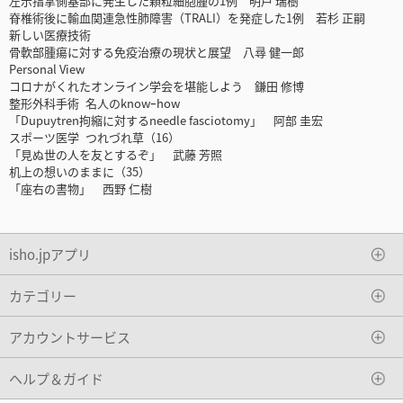
左示指掌側基部に発生した顆粒細胞腫の1例 明戸 瑞樹
脊椎術後に輸血関連急性肺障害（TRALI）を発症した1例 若杉 正嗣
新しい医療技術
骨軟部腫瘍に対する免疫治療の現状と展望 八尋 健一郎
Personal View
コロナがくれたオンライン学会を堪能しよう 鎌田 修博
整形外科手術 名人のknowｰhow
「Dupuytren拘縮に対するneedle fasciotomy」 阿部 圭宏
スポーツ医学 つれづれ草（16）
「見ぬ世の人を友とするぞ」 武藤 芳照
机上の想いのままに（35）
「座右の書物」 西野 仁樹
isho.jpアプリ
カテゴリー
アカウントサービス
ヘルプ＆ガイド