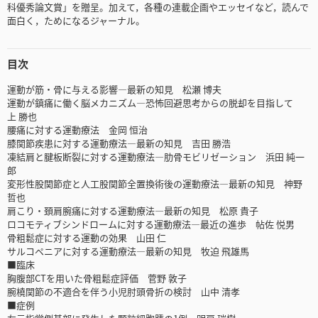
科優秀論文賞」を贈呈。加えて，各種の連載企画やエッセイなど，読んで
面白く，ためになるジャーナル。
目次
運動が筋・骨に与える影響―最新の知見 松瀬 博夫
運動が鎮痛に働く脳メカニズム―恐怖回避思考からの脱却を目指して
上 勝也
腰痛に対する運動療法 金岡 恒治
膝関節疾患に対する運動療法―最新の知見 吉田 勝浩
凍結肩と腱板断裂に対する運動療法―肋骨モビリゼーション 浜田 純一
郎
変形性股関節症と人工股関節全置換術後の運動療法―最新の知見 神野
哲也
肩こり・頚肩腕痛に対する運動療法―最新の知見 松原 貴子
ロコモティブシンドロームに対する運動療法―最近の進歩 帖佐 悦男
骨粗鬆症に対する運動の効果 山田 仁
サルコペニアに対する運動療法―最新の知見 牧迫 飛雄馬
■臨床
胸腹部CTを用いた骨粗鬆症評価 菅野 敦子
腕橈関節の不適合を伴う小児肘頭骨折の検討 山中 清孝
■症例