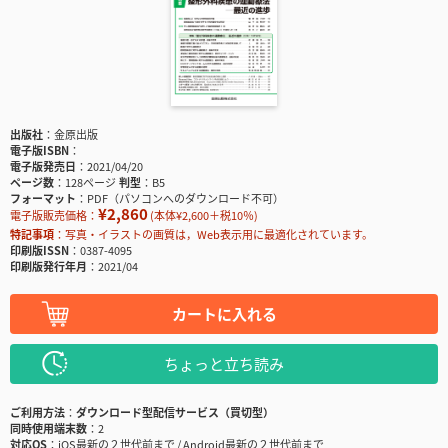
出版社
金原出版
電子版ISBN
電子版発売日
2021/04/20
ページ数
128ページ
判型
B5
フォーマット
PDF（パソコンへのダウンロード不可）
¥2,860
電子版販売価格：
(本体¥2,600＋税10％)
特記事項
写真・イラストの画質は，Web表示用に最適化されています。
印刷版ISSN
0387-4095
印刷版発行年月
2021/04
カートに入れる
ちょっと立ち読み
ご利用方法
ダウンロード型配信サービス（買切型）
同時使用端末数
2
対応OS
iOS最新の２世代前まで / Android最新の２世代前まで