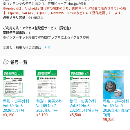
※コンテンツの使用にあたり、専用ビューアisho.jpが必要
※Androidは、Android２世代前の端末のうち、国内キャリア経由で販売されている端
末（Xperia、GALAXY、AQUOS、ARROWS、Nexusなど）にて動作確認しています
必要メモリ容量
94 MB以上
ご利用方法
アクセス型配信サービス（買切型）
同時使用端末数
1
※インターネット経由でのWEBブラウザによるアクセス参照
※導入・利用方法の詳細は
こちら
巻号一覧
整形・災害外科
整形・災害外科
整形・災害外科
整形・災害外科
Vol.69 No.8
Vol.69 No.7
Vol.69 No.6
Vol.69 No.5
2026年7月号
2026年6月号
2026年5月増大号
2026年4月臨時
¥3,190
¥3,190
¥5,500
刊号
¥9,350