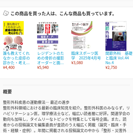
この商品を買った人は、こんな商品も買っています。
誰も教えてくれ
レジデントのた
臨床スポーツ医
関節外科 基礎
なかった皮疹の
めの骨折の撮影
学 2025年4月号
と臨床 Vol.44
診かた・考え...
オーダーと画...
¥3,080
No.4
¥4,400
¥5,940
¥2,750
概要
整形外科疾患の運動療法― 最近の進歩
整形外科領域における最新の臨床知見を紹介。整形外科医のみならず，リ
ハビリテーション医，理学療法士など，幅広い読者層に好評。関連学会の
動向も加味し，タイムリーなトピックを特集として毎号企画。また，読
者からの投稿論文を編集委員が査読のうえ幅広く掲載（論究・臨床・手
術・経験・症例）。年間に掲載される投稿論文の中から「整形・災害外