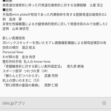
■経験
橈骨遠位端骨折に伴った尺骨遠位端骨折に対する治療経験 土屋 淳之
■症例
手指用mini plateが有効であった内果粉砕を有する脛腓骨遠位端骨折の1
例 高須 厚
非骨化性線維腫による大腿骨病的骨折に対して骨接合術のみで治癒した2
症例 山本 麻衣花
新しい医療技術
3Dバックスキャナーを用いたモアレ画像撮影機器による側弯症検診の有
効性の検討 渡辺 航太
Personal View
わが師の恩 金治 有彦
整形外科手術 名人の knowｰhow
「骨盤輪骨折に対する新しい創外固定法」 普久原 朝海
スポーツ医学 つれづれ草（34）
「勝たんと打つべからず」 武藤 芳照
机上の想いのままに（53）
「野口雨情の童謡の異様」 西野 仁樹
isho.jpアプリ