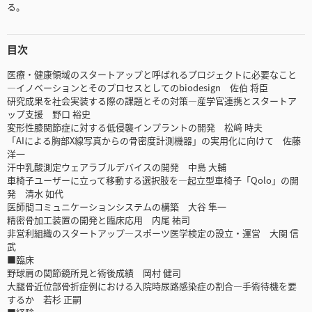
る。
目次
医療・健康領域のスタートアップと呼ばれるプロジェクトに必要なこと
―イノベーションとそのプロセスとしてのbiodesign 佐伯 将臣
研究成果を社会実装する際の課題とその対策―産学官連携とスタートア
ップ支援 野口 裕史
変形性膝関節症に対する低侵襲インプラントの開発 松﨑 時夫
「AIによる胸部X線写真からの骨密度計測機器」の実用化に向けて 佐藤
洋一
汗中乳酸測定ウェアラブルデバイスの開発 中島 大輔
車椅子ユーザーに立って移動する選択肢を―起立型車椅子「Qolo」の開
発 清水 如代
医師間コミュニケーションシステムの構築 大谷 隼一
精密骨加工装置の開発と臨床応用 内尾 祐司
非営利組織のスタートアップ―スポーツ医学検定の設立・運営 大関 信
武
■臨床
野球肩の関節鏡所見と術後成績 岡村 健司
大腿骨近位部骨折症例における入院時尿路感染症の割合―手術待機を要
するか 若杉 正嗣