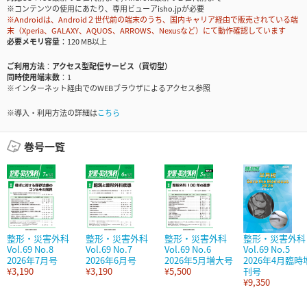
※コンテンツの使用にあたり、専用ビューアisho.jpが必要
※Androidは、Android２世代前の端末のうち、国内キャリア経由で販売されている端
末（Xperia、GALAXY、AQUOS、ARROWS、Nexusなど）にて動作確認しています
必要メモリ容量
120 MB以上
ご利用方法
アクセス型配信サービス（買切型）
同時使用端末数
1
※インターネット経由でのWEBブラウザによるアクセス参照
※導入・利用方法の詳細は
こちら
巻号一覧
整形・災害外科
整形・災害外科
整形・災害外科
整形・災害外科
Vol.69 No.8
Vol.69 No.7
Vol.69 No.6
Vol.69 No.5
2026年7月号
2026年6月号
2026年5月増大号
2026年4月臨時
¥3,190
¥3,190
¥5,500
刊号
¥9,350