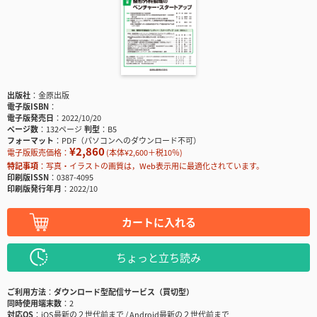
出版社
金原出版
電子版ISBN
電子版発売日
2022/10/20
ページ数
132ページ
判型
B5
フォーマット
PDF（パソコンへのダウンロード不可）
¥2,860
電子版販売価格：
(本体¥2,600＋税10％)
特記事項
写真・イラストの画質は，Web表示用に最適化されています。
印刷版ISSN
0387-4095
印刷版発行年月
2022/10
カートに入れる
ちょっと立ち読み
ご利用方法
ダウンロード型配信サービス（買切型）
同時使用端末数
2
対応OS
iOS最新の２世代前まで / Android最新の２世代前まで