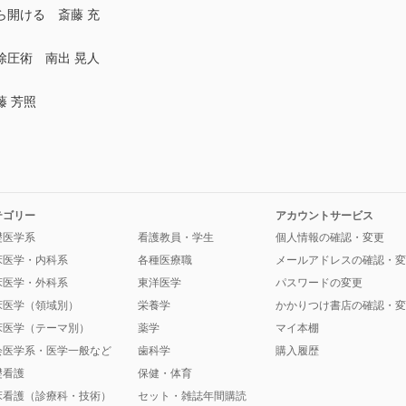
ら開ける 斎藤 充
除圧術 南出 晃人
 芳照
テゴリー
アカウントサービス
礎医学系
看護教員・学生
個人情報の確認・変更
床医学・内科系
各種医療職
メールアドレスの確認・変
床医学・外科系
東洋医学
パスワードの変更
床医学（領域別）
栄養学
かかりつけ書店の確認・変
床医学（テーマ別）
薬学
マイ本棚
会医学系・医学一般など
歯科学
購入履歴
礎看護
保健・体育
床看護（診療科・技術）
セット・雑誌年間購読