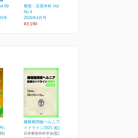
.69
整形・災害外科 Vol.69
整形・災害外科 Vol.69
整
No.4
No.3
N
増刊号
2026年4月号
2026年3月号
2
¥3,190
¥3,190
¥
腰椎椎間板ヘルニア診療ガ
月号）
イドライン2021 改訂第3版
潤社
日本整形外科学会(監) 日本脊