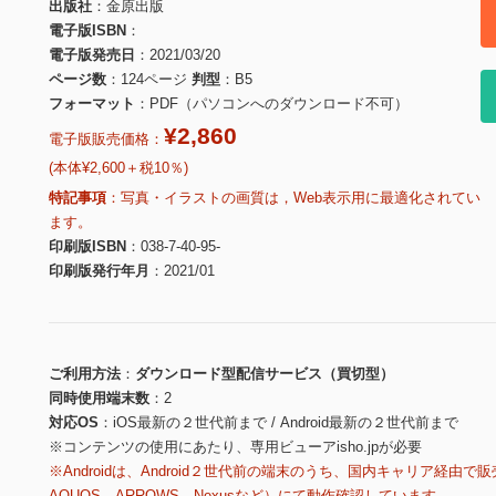
出版社
金原出版
電子版ISBN
電子版発売日
2021/03/20
ページ数
124ページ
判型
B5
フォーマット
PDF（パソコンへのダウンロード不可）
¥2,860
電子版販売価格：
(本体¥2,600＋税10％)
特記事項
写真・イラストの画質は，Web表示用に最適化されてい
ます。
印刷版ISBN
038-7-40-95-
印刷版発行年月
2021/01
ご利用方法
ダウンロード型配信サービス（買切型）
同時使用端末数
2
対応OS
iOS最新の２世代前まで / Android最新の２世代前まで
※コンテンツの使用にあたり、専用ビューアisho.jpが必要
※Androidは、Android２世代前の端末のうち、国内キャリア経由で販
AQUOS、ARROWS、Nexusなど）にて動作確認しています