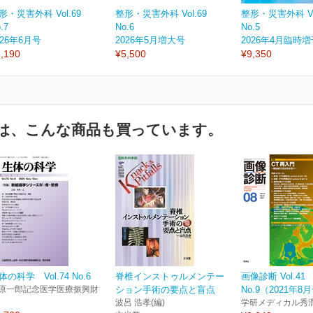
形・災害外科 Vol.69
整形・災害外科 Vol.69
整形・災害外科 Vol
.7
No.6
No.5
026年6月号
2026年5月増大号
2026年4月臨時
,190
¥5,500
¥9,350
は、こんな商品も買っています。
体の科学 Vol.74 No.6
脊椎インストゥルメンテー
画像診断 Vol.41
原一郎記念医学医療振興財
ション手術の要点と盲点
No.9（2021年8
波呂 浩孝(編)
学研メディカル秀