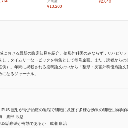
,760
文光堂
¥2,640
¥13,200
領域における最新の臨床知見を紹介。整形外科医のみならず，リハビリ
味し，タイムリーなトピックを特集として毎号企画。また，読者からの
症例）。年間に掲載される投稿論文の中から「整形・災害外科優秀論文
めになるジャーナル。
IPUS 照射が骨折治癒の過程で細胞に及ぼす多様な効果の細胞生物学的
績 渡部 欣忍
PUS治療法が有効であるか 成瀬 康治