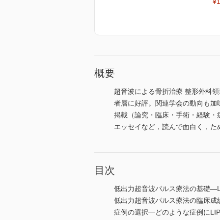
¥1
概要
超音波による骨折治療 整形外科
者層に好評。関連学会の動向も加
掲載（論究・臨床・手術・経験・
エッセイなど，読んで面白く，た
目次
低出力超音波パルス療法の基礎―L
低出力超音波パルス療法の臨床成
症例の選択―どのような症例にLI