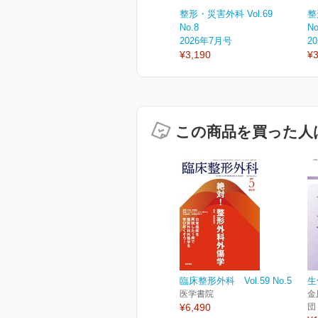
整形・災害外科 Vol.69
整
No.8
No
2026年7月号
2
¥3,190
¥3
この商品を買った人
臨床整形外科 Vol.59 No.5
生
医学書院
金
¥6,490
団