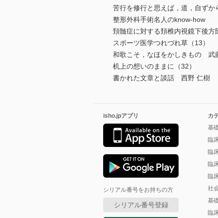
苦行を修行と思えば，道，自ずか
整形外科手術名人のknow-how
頚髄症に対する頚椎内視鏡下後方
スポーツ医学つれづれ草（13）
和歌こそ，なほをかしきもの 武藤
机上の想いのままに（32）
書かれた文章と談話 西野 仁樹
isho.jpアプリ
カ
基
臨
臨
臨
臨
社
シリアル番号をお持ちの方
基
シリアル番号登録
臨