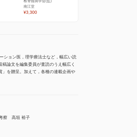
椎脊髄病学会(監)
南江堂
¥3,300
テーション医，理学療法士など，幅広い読
投稿論文を編集委員が査読のうえ幅広く
賞」を贈呈。加えて，各種の連載企画や
考察 高垣 裕子