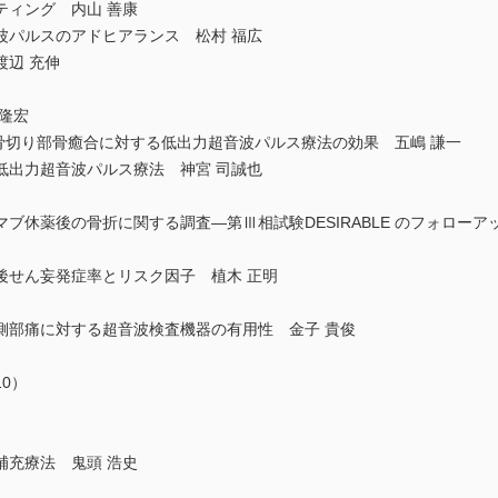
ティング 内山 善康
波パルスのアドヒアランス 松村 福広
辺 充伸
隆宏
術の骨切り部骨癒合に対する低出力超音波パルス療法の効果 五嶋 謙一
低出力超音波パルス療法 神宮 司誠也
ブ休薬後の骨折に関する調査―第Ⅲ相試験DESIRABLE のフォローア
後せん妄発症率とリスク因子 植木 正明
側部痛に対する超音波検査機器の有用性 金子 貴俊
0）
補充療法 鬼頭 浩史