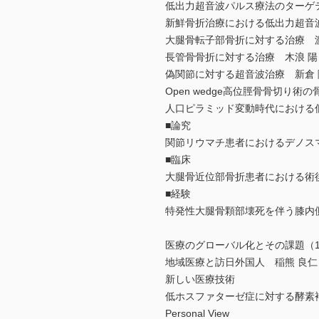
低出力超音波パルス療法のターゲ
新鮮骨折治療における低出力超音
大腿骨転子部骨折に対する治療 渡
長管骨骨折に対する治療 木浪 陽
偽関節に対する超音波治療 新倉 
Open wedge高位脛骨骨切り
人口ピラミッド変動時代における
■論究
関節リウマチ患者におけるデノスマ
■臨床
大腿骨近位部骨折患者における術
■経験
特発性大腿骨顆部壊死を伴う膝内
医療のグローバル化とその課題（1
地域医療と訪日外国人 稲熊 良仁
新しい医療技術
低ホスファターゼ症に対する酵素
Personal View