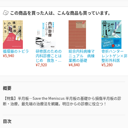
この商品を買った人は、こんな商品も買っています。
循環器のトビラ
研修医のための
総合内科病棟マ
骨折ハンター
¥5,940
内科診療ことは
ニュアル 病棟
レントゲン×非
じめ 救急・...
業務の基礎
整形外科医
¥7,920
¥4,840
¥5,280
概要
【特集】半月板―Save the Meniscus 半月板の基礎から損傷半月板の診
断・治療，最先端の治療法を網羅。明日からの診療に役立つ！
目次