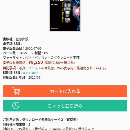
出版社
金原出版
電子版ISBN
電子版発売日
2020/07/06
ページ数
346ページ
判型
B5
フォーマット
PDF（パソコンへのダウンロード不可）
¥8,250
電子版販売価格：
(本体¥7,500＋税10％)
特記事項
写真・イラストの画質は，Web表示用に最適化されています。
印刷版ISSN
0387-4095
印刷版発行年月
2020/04
カートに入れる
ちょっと立ち読み
ご利用方法
ダウンロード型配信サービス（買切型）
同時使用端末数
2
対応OS
iOS最新の２世代前まで / Android最新の２世代前まで