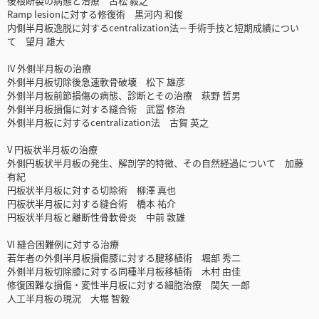
後根断裂の病態と治療 古松 毅之
Ramp lesionに対する修復術 黒河内 和俊
内側半月板逸脱に対するcentralization法－手術手技と短期成績につい
て 望月 雄大
IV 外側半月板の治療
外側半月板切除後急速軟骨破壊 松下 雄彦
外側半月板前節損傷の病態、診断とその治療 萩野 哲男
外側半月板損傷に対する縫合術 武冨 修治
外側半月板に対するcentralization法 古賀 英之
V 円板状半月板の治療
外側円板状半月板の発生、解剖学的特徴、その自然経過について 加藤
有紀
円板状半月板に対する切除術 柳澤 真也
円板状半月板に対する縫合術 橋本 祐介
円板状半月板と離断性骨軟骨炎 中前 敦雄
VI 縫合困難例に対する治療
若年者の外側半月板損傷膝に対する腱移植術 堀部 秀二
外側半月板切除膝に対する同種半月板移植術 木村 由佳
修復困難な損傷・変性半月板に対する細胞治療 関矢 一郎
人工半月板の現況 大堀 智毅