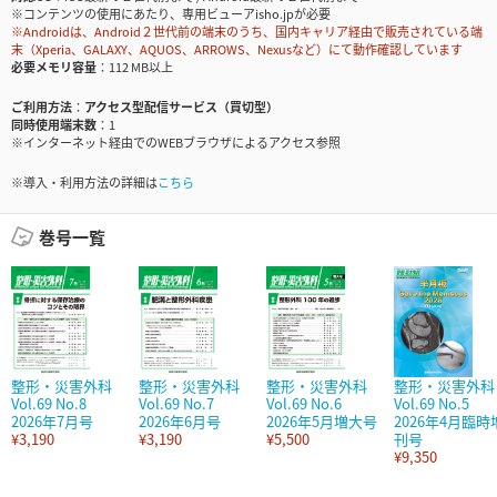
※コンテンツの使用にあたり、専用ビューアisho.jpが必要
※Androidは、Android２世代前の端末のうち、国内キャリア経由で販売されている端
末（Xperia、GALAXY、AQUOS、ARROWS、Nexusなど）にて動作確認しています
必要メモリ容量
112 MB以上
ご利用方法
アクセス型配信サービス（買切型）
同時使用端末数
1
※インターネット経由でのWEBブラウザによるアクセス参照
※導入・利用方法の詳細は
こちら
巻号一覧
整形・災害外科
整形・災害外科
整形・災害外科
整形・災害外科
Vol.69 No.8
Vol.69 No.7
Vol.69 No.6
Vol.69 No.5
2026年7月号
2026年6月号
2026年5月増大号
2026年4月臨時
¥3,190
¥3,190
¥5,500
刊号
¥9,350