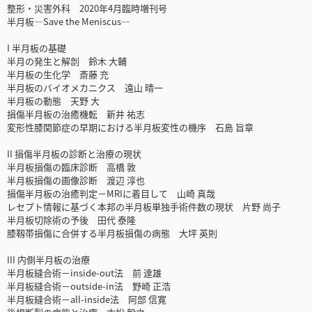
整形・災害外科 2020年4月臨時増刊号
半月板―Save the Meniscus―
I 半月板の基礎
半月の発生と解剖 鈴木 大輔
半月板の生化学 斎藤 充
半月板のバイオメカニクス 遠山 晴一
半月板の動態 天野 大
損傷半月板の治癒機転 新井 祐志
変形性膝関節症の早期における半月板変性の機序 石島 旨章
II 損傷半月板の診断と治療の現状
半月板損傷の臨床診断 高橋 敦
半月板損傷の画像診断 渡辺 淳也
損傷半月板の治癒判定－MRIに着目して 山崎 真哉
レセプト情報に基づく本邦の半月板単独手術件数の現状 片野 尚子
半月板切除術の予後 田代 泰隆
膝靱帯損傷に合併する半月板損傷の病態 大坪 英則
III 内側半月板の治療
半月板縫合術－inside-out法 前 達雄
半月板縫合術－outside-in法 野崎 正浩
半月板縫合術－all-inside法 阿部 信寛