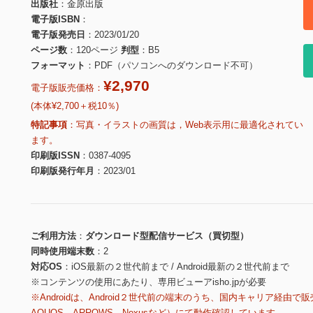
出版社
金原出版
電子版ISBN
電子版発売日
2023/01/20
ページ数
120ページ
判型
B5
フォーマット
PDF（パソコンへのダウンロード不可）
¥2,970
電子版販売価格：
(本体¥2,700＋税10％)
特記事項
写真・イラストの画質は，Web表示用に最適化されてい
ます。
印刷版ISSN
0387-4095
印刷版発行年月
2023/01
ご利用方法
ダウンロード型配信サービス（買切型）
同時使用端末数
2
対応OS
iOS最新の２世代前まで / Android最新の２世代前まで
※コンテンツの使用にあたり、専用ビューアisho.jpが必要
※Androidは、Android２世代前の端末のうち、国内キャリア経由で販
AQUOS、ARROWS、Nexusなど）にて動作確認しています