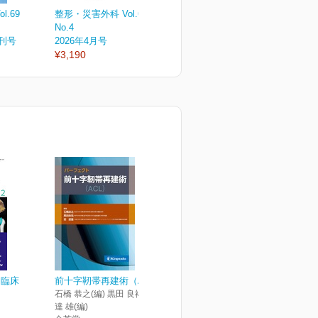
.69
整形・災害外科 Vol.69
整形・災害外科 Vol.69
整
No.4
No.3
N
増刊号
2026年4月号
2026年3月号
2
¥3,190
¥3,190
¥
と臨床
前十字靭帯再建術（ACL）
石橋 恭之(編) 黒田 良祐(編) 前
達 雄(編)