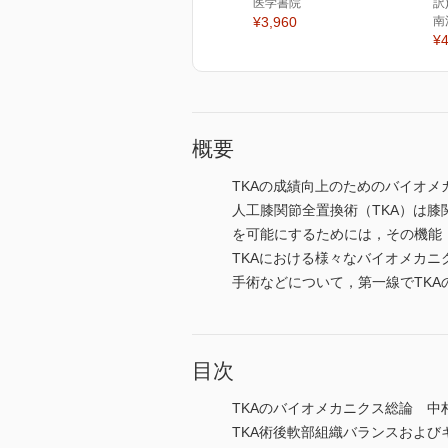
医学書院
訳
¥3,960
南
¥4
概要
TKAの成績向上のためのバイオメ
人工膝関節全置換術（TKA）は
を可能にするためには，その機能
TKAにおける様々なバイオメカニ
手術などについて，第一線でTK
目次
TKAのバイオメカニクス総論 中
TKA術後軟部組織バランスおよび