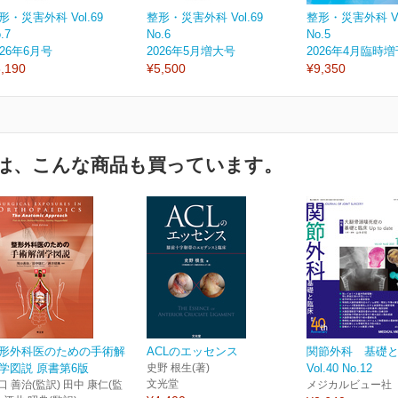
形・災害外科 Vol.69
整形・災害外科 Vol.69
整形・災害外科 Vol
.7
No.6
No.5
026年6月号
2026年5月増大号
2026年4月臨時
,190
¥5,500
¥9,350
は、こんな商品も買っています。
形外科医のための手術解
ACLのエッセンス
関節外科 基礎
学図説 原書第6版
史野 根生(著)
Vol.40 No.12
文光堂
口 善治(監訳) 田中 康仁(監
メジカルビュー社