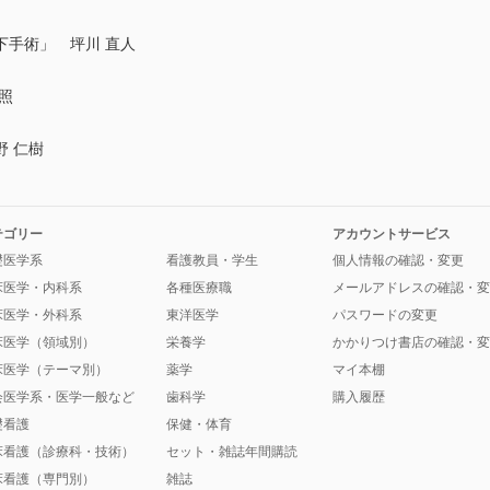
下手術」 坪川 直人
照
 仁樹
テゴリー
アカウントサービス
礎医学系
看護教員・学生
個人情報の確認・変更
床医学・内科系
各種医療職
メールアドレスの確認・変
床医学・外科系
東洋医学
パスワードの変更
床医学（領域別）
栄養学
かかりつけ書店の確認・変
床医学（テーマ別）
薬学
マイ本棚
会医学系・医学一般など
歯科学
購入履歴
礎看護
保健・体育
床看護（診療科・技術）
セット・雑誌年間購読
床看護（専門別）
雑誌