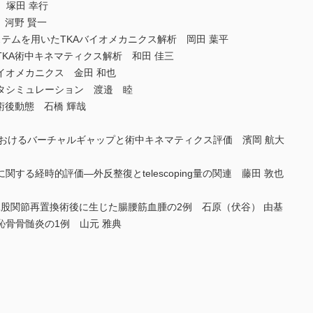
KA 塚田 幸行
 河野 賢一
テムを用いたTKAバイオメカニクス解析 岡田 葉平
KA術中キネマティクス解析 和田 佳三
イオメカニクス 金田 和也
タシミュレーション 渡邉 睦
術後動態 石橋 輝哉
におけるバーチャルギャップと術中キネマティクス評価 濱岡 航大
整復保持に関する経時的評価―外反整復とtelescoping量の関連 藤田 敦也
人工股関節再置換術後に生じた腸腰筋血腫の2例 石原（伏谷） 由基
骨骨髄炎の1例 山元 雅典