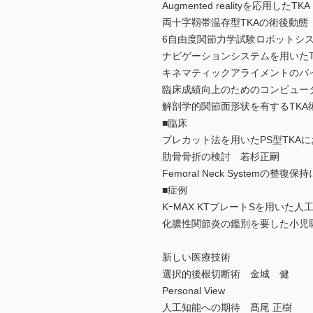
Augmented realityを応用したT
両十字靱帯温存型TKAの術後動態
6自由度関節力学試験ロボットシス
ナビゲーションシステムを用いたT
キネマティックアライメントのバ
臨床成績向上のためのコンピュー
解剖学的関節面形状を有するTKA
■臨床
プレカット法を用いたPS型TKA
肋骨骨折の検討 若杉正嗣
Femoral Neck Systemの
■症例
KｰMAX KTプレートSを用いた
化膿性関節炎の鑑別を要した小児恥
新しい医療技術
選択的後根切断術 金城 健
Personal View
人工知能への期待 髙尾 正樹