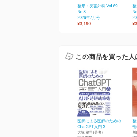
整形・災害外科 Vol.69
整
No.8
No
2026年7月号
2
¥3,190
¥3
この商品を買った人
医師による医師のための
整
ChatGPT入門 3
剖
大塚 篤司(著者)
川