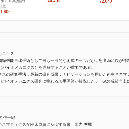
¥4,400
) 酒井 昭典(監訳)
¥2,640
江堂
1,800
カニクス
膝関節機能再建手術として最も一般的な術式の一つだが，患者満足度が課
（バイオメカニクス）を理解することが重要である。
クスの研究手法，最新の研究成果，ナビゲーションを用いた術中キネマテ
Aのバイオメカニクス研究に携わる若手医師が解説した，TKAの成績向上
村 伸一郎
キネマティクスが臨床成績に及ぼす影響 水内 秀城