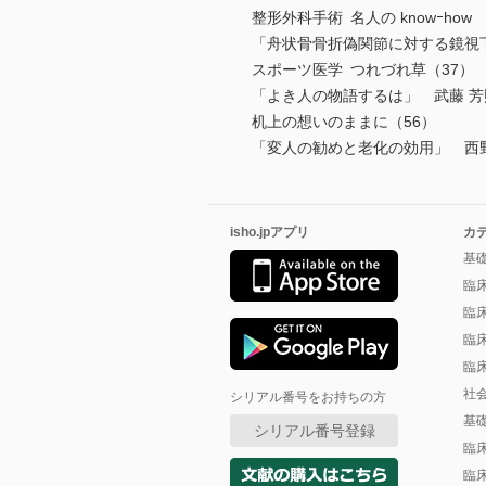
整形外科手術 名人の knowｰhow
「舟状骨骨折偽関節に対する鏡視
スポーツ医学 つれづれ草（37）
「よき人の物語するは」 武藤 芳
机上の想いのままに（56）
「変人の勧めと老化の効用」 西野
isho.jpアプリ
カ
基
臨
臨
臨
臨
社
シリアル番号をお持ちの方
基
シリアル番号登録
臨
臨