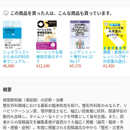
この商品を買った人は、こんな商品も買っています。
ジェネラリスト
ベーシックな脊
レジデントノー
褥瘡・創傷のド
のための内科外
椎除圧術のすべ
ト増刊 Vol.23
レッシング材・
来マニュアル...
て
No.17
外用薬の選び...
¥6,600
¥12,100
¥5,170
¥2,420
概要
肩関節拘縮（凍結肩）の診断・治療
整形外科領域における最新の臨床知見を紹介。整形外科医のみならず，リ
ハビリテーション医，理学療法士など，幅広い読者層に好評。関連学会の
動向も加味し，タイムリーなトピックを特集として毎号企画。また，読
者からの投稿論文を編集委員が査読のうえ幅広く掲載（論究・臨床・手
術・経験・症例）。年間に掲載される投稿論文の中から「整形・災害外