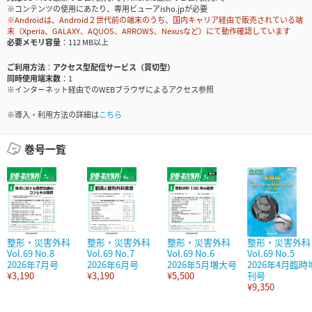
※コンテンツの使用にあたり、専用ビューアisho.jpが必要
※Androidは、Android２世代前の端末のうち、国内キャリア経由で販売されている端
末（Xperia、GALAXY、AQUOS、ARROWS、Nexusなど）にて動作確認しています
必要メモリ容量
112 MB以上
ご利用方法
アクセス型配信サービス（買切型）
同時使用端末数
1
※インターネット経由でのWEBブラウザによるアクセス参照
※導入・利用方法の詳細は
こちら
巻号一覧
整形・災害外科
整形・災害外科
整形・災害外科
整形・災害外科
Vol.69 No.8
Vol.69 No.7
Vol.69 No.6
Vol.69 No.5
2026年7月号
2026年6月号
2026年5月増大号
2026年4月臨時
¥3,190
¥3,190
¥5,500
刊号
¥9,350