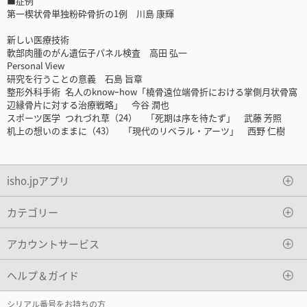
■症例
第一楔状骨単独粉砕骨折の1例 川島 康輝
新しい医療技術
軟部肉腫のがん遺伝子パネル検査 高田 弘一
Personal View
研究を行うことの意義 石島 旨章
整形外科手術 名人のknowｰhow「橈骨遠位端骨折における掌側月状骨窩
辺縁骨片に対する治療戦略」 今谷 潤也
スポーツ医学 つれづれ草（24） 「死期は序を待たず」 武藤 芳照
机上の想いのままに（43） 「現代のリベラル・アーツ」 西野 仁樹
isho.jpアプリ
カテゴリー
アカウントサービス
ヘルプ＆ガイド
シリアル番号をお持ちの方