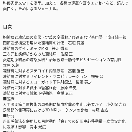
科優秀論文賞」を贈呈。加えて，各種の連載企画やエッセイなど，読んで
面白く，ためになるジャーナル。
目次
拘縮肩と凍結肩の病態・定義の変遷および適正な学術用語 浜田 純一郎
関節造影検査を用いた凍結肩の評価 石垣 範雄
凍結肩のダイナミックMRI 笹沼 秀幸
三次元動態解析からみた凍結肩 佐原 亘
炎症期凍結肩の病態解釈と治療戦略―肋骨モビリゼーションの有用性
立原 久義
凍結肩に対するステロイド内服療法 高瀬 勝己
凍結肩に対するサイレント・マニピュレーション 横矢 晋
凍結肩に対するエコーガイド下注射療法 後藤 英之
凍結肩に対する微小血管塞栓術 藤原 圭史
凍結肩に対する鏡視下授動術 高橋 憲正
■臨床
人工膝関節全置換術の周術期に抗血栓薬の中止は必要か？ 小久保 吉恭
足関節外側靱帯における3D MRIシーケンスの比較 赤塚 吉紘
■研究
丹田呼気法を併用した弓射動作「会」での足圧中心移動量―立位安定化
に及ぼす影響 青木 光広