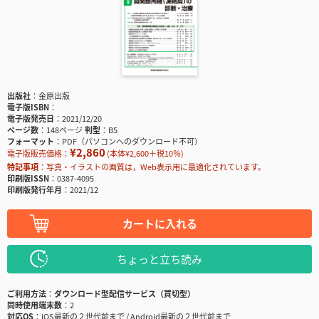
出版社
金原出版
電子版ISBN
電子版発売日
2021/12/20
ページ数
148ページ
判型
B5
フォーマット
PDF（パソコンへのダウンロード不可）
¥2,860
電子版販売価格：
(本体¥2,600＋税10％)
特記事項
写真・イラストの画質は，Web表示用に最適化されています。
印刷版ISSN
0387-4095
印刷版発行年月
2021/12
カートに入れる
ちょっと立ち読み
ご利用方法
ダウンロード型配信サービス（買切型）
同時使用端末数
2
対応OS
iOS最新の２世代前まで / Android最新の２世代前まで