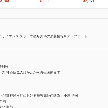
8,700
¥6,380
¥2,750
ロサイエンス スポーツ整形外科の最新情報をアップデート
増刊号
ンス 神経所見の診かたから再生医療まで
・頚部神経根症における障害高位の診断 小澤 浩司
 司
北 順哉