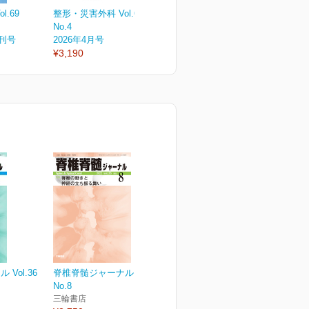
.69
整形・災害外科 Vol.69
整形・災害外科 Vol.69
整
No.4
No.3
N
増刊号
2026年4月号
2026年3月号
2
¥3,190
¥3,190
¥
Vol.36
脊椎脊髄ジャーナル Vol.35
No.8
三輪書店