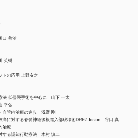
歩
口 善治
 英樹
ットの応用 上野友之
法 低侵襲手術を中心に 山下 一太
 幸弘
・血管内治療の進歩 浅野 剛
に対する脊髄神経後根進入部破壊術DREZ-lesion 谷口 真
的治療
対する認知行動療法 木村 慎二