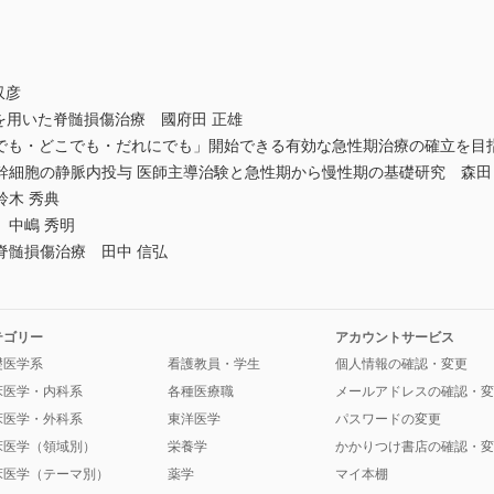
収彦
)を用いた脊髄損傷治療 國府田 正雄
つでも・どこでも・だれにでも」開始できる有効な急性期治療の確立を目
幹細胞の静脈内投与 医師主導治験と急性期から慢性期の基礎研究 森田
木 秀典
 中嶋 秀明
脊髄損傷治療 田中 信弘
テゴリー
アカウントサービス
礎医学系
看護教員・学生
個人情報の確認・変更
床医学・内科系
各種医療職
メールアドレスの確認・変
床医学・外科系
東洋医学
パスワードの変更
床医学（領域別）
栄養学
かかりつけ書店の確認・変
床医学（テーマ別）
薬学
マイ本棚