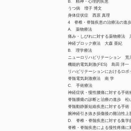
B. 精神・心理的疾患
うつ病 増子 博文
身体症状症 西原 真理
4 脊椎・脊髄疾患の治療法の進
A. 薬物療法
痛み・しびれに対する薬物療法 川
神経ブロック療法 大森 亜紀
B. 理学療法
ニューロリハビリテーション 荒川
機能的電気刺激(FES) 島田 洋一
リハビリテーションにおけるロボ
脊髄電気刺激療法 南 学
C. 手術療法
神経症状・慢性腰痛に対する手術療
脊髄腫瘍の診断と治療の進歩 松山
脊髄動静脈短絡疾患に対する手術
腕神経引き抜き損傷後の難治性上肢痛
D. 脊椎・脊髄疾患に対する集学
脊椎・脊髄疾患による慢性疼痛に