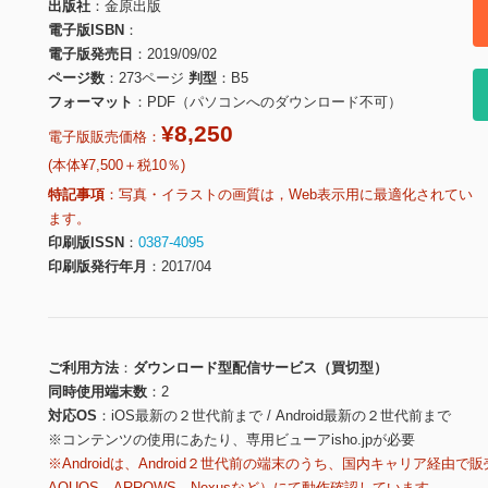
出版社
金原出版
電子版ISBN
電子版発売日
2019/09/02
ページ数
273ページ
判型
B5
フォーマット
PDF（パソコンへのダウンロード不可）
¥8,250
電子版販売価格：
(本体¥7,500＋税10％)
特記事項
写真・イラストの画質は，Web表示用に最適化されてい
ます。
印刷版ISSN
0387-4095
印刷版発行年月
2017/04
ご利用方法
ダウンロード型配信サービス（買切型）
同時使用端末数
2
対応OS
iOS最新の２世代前まで / Android最新の２世代前まで
※コンテンツの使用にあたり、専用ビューアisho.jpが必要
※Androidは、Android２世代前の端末のうち、国内キャリア経由で販
AQUOS、ARROWS、Nexusなど）にて動作確認しています