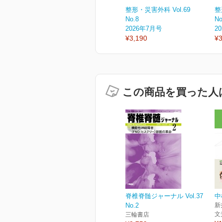
整形・災害外科 Vol.69
整
No.8
No
2026年7月号
2
¥3,190
¥3
この商品を買った人
脊椎脊髄ジャーナル Vol.37
中
No.2
新
文
三輪書店