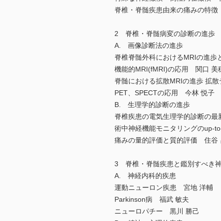
脊椎・脊髄疾患由来の痛みの特徴
2 脊椎・脊髄病変の診断の進歩
A. 画像診断法の進歩
脊椎脊髄外科におけるMRIの進歩
機能的MRI(fMRI)の応用 関口 美
脊髄における拡散MRIの進歩 拡散テ
PET、SPECTの応用 今林 悦子
B. 生理学的診断の進歩
脊椎疾患の電気生理学的診断の最
術中神経機能モニタリングのup-to-
痛みの量的評価と質的評価 住谷 
3 脊椎・脊髄疾患と鑑別すべき
A. 神経内科的疾患
運動ニューロン疾患 宮地 洋輔
Parkinson病 福武 敏夫
ニューロパチー 黒川 勝己