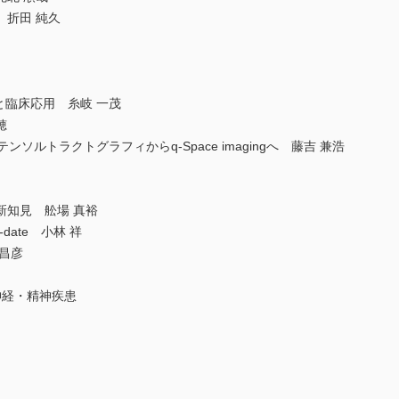
 折田 純久
と臨床応用 糸岐 一茂
穂
ンソルトラクトグラフィからq-Space imagingへ 藤吉 兼浩
新知見 舩場 真裕
date 小林 祥
昌彦
神経・精神疾患