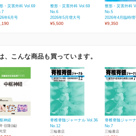
形・災害外科 Vol.69
整形・災害外科 Vol.69
整形・災害外科 Vol
.7
No.6
No.5
026年6月号
2026年5月増大号
2026年4月臨時
,190
¥5,500
¥9,350
は、こんな商品も買っています。
枢神経
脊椎脊髄ジャーナル Vol.36
脊椎脊髄ジャーナル 
井 信隆(編)
No.12
No.7
光堂
三輪書店
三輪書店