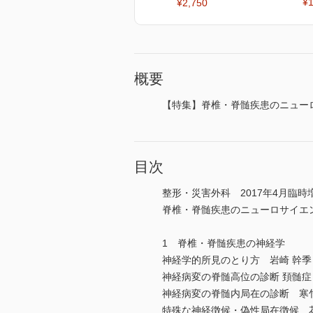
¥1
¥2,750
概要
【特集】脊椎・脊髄疾患のニュー
目次
整形・災害外科 2017年4月臨時
脊椎・脊髄疾患のニューロサイエ
1 脊椎・脊髄疾患の神経学
神経学的所見のとり方 岩崎 幹季
神経病変の脊髄高位の診断 頚髄症
神経病変の脊髄内局在の診断 寒竹
特殊な神経徴候・偽性局在徴候 花