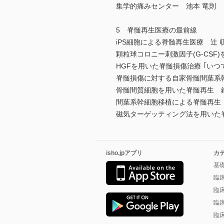
集学的痛みセンター 池本 竜則
5 脊髄再生医療の最前線
iPS細胞による脊髄再生医療 辻 
顆粒球コロニー刺激因子(G-CSF
HGFを用いた脊髄損傷治療 ｢い
脊髄損傷に対する自家骨髄間葉系
骨髄間質細胞を用いた脊髄再生 鈴
間葉系幹細胞移植による脊髄再生
磁気ターゲッティング法を用いた
isho.jpアプリ
カ
基
臨
臨
臨
臨