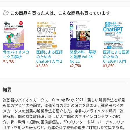
この商品を買った人は、こんな商品も買っています。
骨のバイオメカ
医師による医師
関節外科 基礎
医師による医師
ニクス解析
のための
と臨床 Vol.43
のための
¥7,700
ChatGPT入門 2
No.11
ChatGPT入門
¥3,850
¥2,750
¥3,850
概要
運動器のバイオメカニクス―Cutting Edge 2021：新しい解析手法と知見
近年の学会発表や論文，関連分野の最新の研究を踏まえ，運動器バイオ
メカニクスの最新の解析手法を紹介した。全身のアライメント解析，運
動解析，関節機能評価法，新しい人工関節のデザインコンセプトの紹
介，骨・軟骨・細胞の画像評価法，3DプリンターやAI，バーチャルリア
リティを用いた研究など，近年の科学技術の進歩に呼応した特集である。