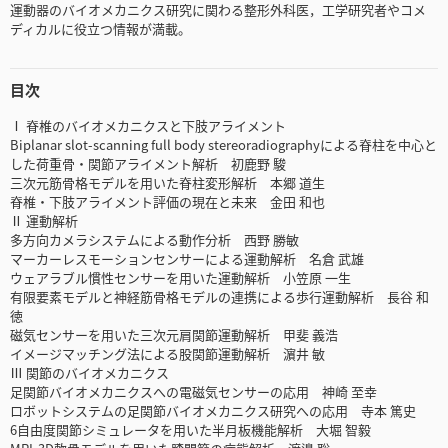
運動器のバイオメカニクス研究に関わる整形外科医，工学研究者やコメ
ディカルに役立つ情報が満載。
目次
Ⅰ 脊椎のバイオメカニクスと下肢アライメント
Biplanar slot-scanning full body stereoradiographyによる脊柱を中心と
した荷重骨・関節アライメント解析 初鹿野 駿
三次元筋骨格モデルを用いた脊柱変形解析 本郷 道生
脊椎・下肢アライメント評価の現在と未来 金田 和也
Ⅱ 運動解析
多方向カメラシステムによる動作分析 西野 勝敏
マーカーレスモーションセンサーによる運動解析 名倉 武雄
ウェアラブル慣性センサーを用いた運動解析 小笠原 一生
有限要素モデルと神経筋骨格モデルの連携による歩行運動解析 長谷 和
徳
磁気センサーを用いた三次元肩関節運動解析 甲斐 義浩
イメージマッチング法による股関節運動解析 濵井 敏
Ⅲ 関節のバイオメカニクス
足関節バイオメカニクスへの電磁気センサーの応用 神崎 至幸
ロボットシステムの足関節バイオメカニクス研究への応用 寺本 篤史
6自由度関節シミュレータを用いた半月板機能解析 大堀 智毅