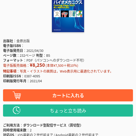
出版社
金原出版
電子版ISBN
電子版発売日
2021/04/30
ページ数
232ページ
判型
B5
フォーマット
PDF（パソコンへのダウンロード不可）
¥8,250
電子版販売価格：
(本体¥7,500＋税10％)
特記事項
写真・イラストの画質は，Web表示用に最適化されています。
印刷版ISSN
0387-4095
印刷版発行年月
2021/04
カートに入れる
ちょっと立ち読み
ご利用方法
ダウンロード型配信サービス（買切型）
同時使用端末数
2
対応OS
iOS最新の２世代前まで / Android最新の２世代前まで