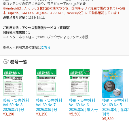
※コンテンツの使用にあたり、専用ビューアisho.jpが必要
※Androidは、Android２世代前の端末のうち、国内キャリア経由で販売されている端
末（Xperia、GALAXY、AQUOS、ARROWS、Nexusなど）にて動作確認しています
必要メモリ容量
136 MB以上
ご利用方法
アクセス型配信サービス（買切型）
同時使用端末数
1
※インターネット経由でのWEBブラウザによるアクセス参照
※導入・利用方法の詳細は
こちら
巻号一覧
整形・災害外科
整形・災害外科
整形・災害外科
整形・災害外科
Vol.69 No.8
Vol.69 No.7
Vol.69 No.6
Vol.69 No.5
2026年7月号
2026年6月号
2026年5月増大号
2026年4月臨時
¥3,190
¥3,190
¥5,500
刊号
¥9,350