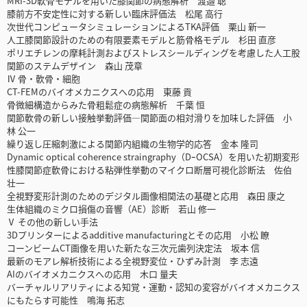
MRI-3D軟骨モデルを用いた膝関節の病態解析 渡邉 聡
膝前方不安定性に対する新しい臨床評価法 松尾 高行
次世代コンピュータシミュレーションによるTKA評価 栗山 新一
人工膝関節設計のための有限要素モデルと筋骨格モデル 杉田 直彦
ポリエチレンの摩耗計測およびストレスシールディングを考慮した人工股
関節のステムデザイン 森山 茂章
Ⅳ 骨・軟骨・細胞
CT-FEMのバイオメカニクスへの応用 東藤 貢
骨微細構造からみた骨粗鬆症の病態解析 千葉 恒
関節軟骨の新しい接触挙動評価―関節面の相対滑りを加味した評価 小
林 公一
繰り返し圧縮刺激による関節内組織の生物学的応答 金本 隆司
Dynamic optical coherence straingraphy（DｰOCSA）を用いた初期変形
性膝関節症軟骨における粘弾性挙動のマイクロ断層可視化診断法 佐伯
壮一
全視野変形計測のためのデジタル画像相関法の基礎と応用 森田 康之
生体組織のミクロ損傷の音響（AE）診断 若山 修一
Ⅴ その他の新しい手法
3Dプリンターによるadditive manufacturingとその応用 小松 瞭
コーンビームCT画像を用いた新たな三次元歯列決定法 坂本 信
最新のモアレ解析技術による全視野変位・ひずみ計測 李 志遠
AIのバイオメカニクスへの応用 木口 量夫
バーチャルリアリティによる知覚・運動・認知の変容がバイオメカニクス
にもたらす可能性 鳴海 拓志